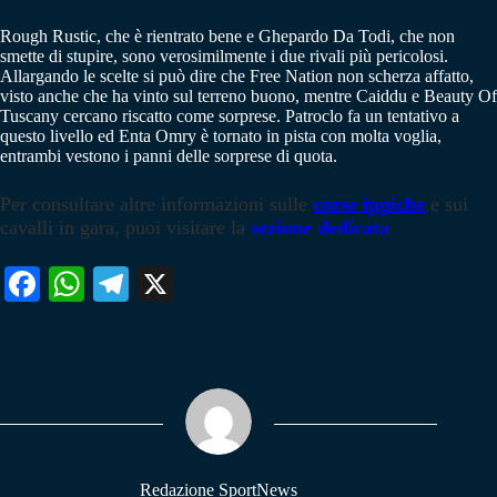
Rough Rustic, che è rientrato bene e Ghepardo Da Todi, che non
smette di stupire, sono verosimilmente i due rivali più pericolosi.
Allargando le scelte si può dire che Free Nation non scherza affatto,
visto anche che ha vinto sul terreno buono, mentre Caiddu e Beauty Of
Tuscany cercano riscatto come sorprese. Patroclo fa un tentativo a
questo livello ed Enta Omry è tornato in pista con molta voglia,
entrambi vestono i panni delle sorprese di quota.
Per consultare altre informazioni sulle
corse ippiche
e sui
cavalli in gara, puoi visitare la
sezione dedicata
Fa
W
Te
X
ce
ha
le
bo
ts
gr
ok
A
a
pp
m
Redazione SportNews