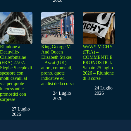
2026
Riunione a
King George VI
WoW!! VICHY
Deauville-
And Queen
(FRA) –
Clairefontaine
Elizabeth Stakes
COMMENTI E
(FRA) 27/07:
– Ascot (UK):
PRONOSTICI:
Siepi e Steeple di
attori, commenti,
Sabato 25 luglio
spessore con
prono, quote
2026 – Riunione
molti cavalli al
indicative ed
di 8 corse
via per quote
analisi della corsa
24 Luglio
interessanti e
24 Luglio
2026
pronostici con
2026
sorprese
27 Luglio
2026