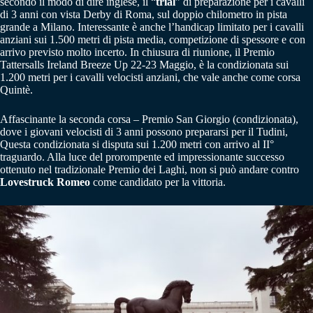
secondo il modo di dire inglese, il “
trial
” di preparazione per i cavalli
di 3 anni con vista Derby di Roma, sul doppio chilometro in pista
grande a Milano. Interessante è anche l’handicap limitato per i cavalli
anziani sui 1.500 metri di pista media, competizione di spessore e con
arrivo previsto molto incerto. In chiusura di riunione, il Premio
Tattersalls Ireland Breeze Up 22-23 Maggio, è la condizionata sui
1.200 metri per i cavalli velocisti anziani, che vale anche come corsa
Quintè.
Affascinante la seconda corsa – Premio San Giorgio (condizionata),
dove i giovani velocisti di 3 anni possono prepararsi per il Tudini,
Questa condizionata si disputa sui 1.200 metri con arrivo al II°
traguardo. Alla luce del prorompente ed impressionante successo
ottenuto nel tradizionale Premio dei Laghi, non si può andare contro
Lovestruck Romeo
come candidato per la vittoria.