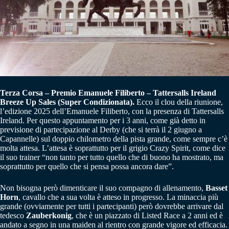
Terza Corsa – Premio Emanuele Filiberto – Tattersalls Ireland
Breeze Up Sales (Super Condizionata).
Ecco il clou della riunione,
l’edizione 2025 dell’Emanuele Filiberto, con la presenza di Tattersalls
Ireland. Per questo appuntamento per i 3 anni, come già detto in
previsione di partecipazione al Derby (che si terrà il 2 giugno a
Capannelle) sul doppio chilometro della pista grande, come sempre c’è
molta attesa. L’attesa è soprattutto per il grigio Crazy Spirit, come dice
il suo trainer “non tanto per tutto quello che di buono ha mostrato, ma
soprattutto per quello che si pensa possa ancora dare”.
Non bisogna però dimenticare il suo compagno di allenamento,
Basset
Horn
, cavallo che a sua volta è atteso in progresso. La minaccia più
grande (ovviamente per tutti i partecipanti) però dovrebbe arrivare dal
tedesco
Zauberkonig
, che è un piazzato di Listed Race a 2 anni ed è
andato a segno in una maiden al rientro con grande vigore ed efficacia.