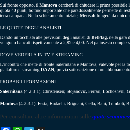
Sul fronte opposto, il
Mantova
cercherà di chiudere il prima possibile 
quota 40 punti, bottino importante che paradossalmente permette di restar
terra campana. Nello schieramento iniziale,
Mensah
fungerà da unico r
LE QUOTE DEGLI ANALISTI
Dando un’occhiata alle previsioni degli analisti di
BetFlag
, nella gara 
vengono bancati rispettivamente a 2,85 e 4,00. Nel palinsesto comples
DOVE VEDERLA IN TV E STREAMING
L’incontro che mette di fronte Salernitana e Mantova, valevole per la t
piattaforma streaming
DAZN
, previa sottoscrizione di un abbonamento
PROBABILI FORMAZIONI
Salernitana
(4-2-3-1): Christensen; Stojanovic, Ferrari, Lochoshvili,
Mantova
(4-2-3-1): Festa; Radaelli, Brignani, Cella, Bani; Trimboli, 
Per consultare altre informazioni sulle
quote scommes