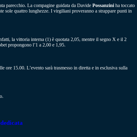
icinata parecchio. La compagine guidata da Davide
Possanzini
ha toccato
te sole quattro lunghezze. I virgiliani proveranno a strappare punti in
fatti, la vittoria interna (1) è quotata 2,05, mentre il segno X e il 2
obet propongono l’1 a 2,00 e 1,95.
e ore 15.00. L’evento sarà trasmesso in diretta e in esclusiva sulla
o.
 dedicata