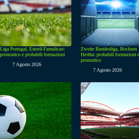
Liga Portugal, Estoril-Famalicao:
Zweite Bundesliga, Bochum
pronostico e probabili formazioni
Hertha: probabili formazioni 
pronostico
7 Agosto 2026
7 Agosto 2026