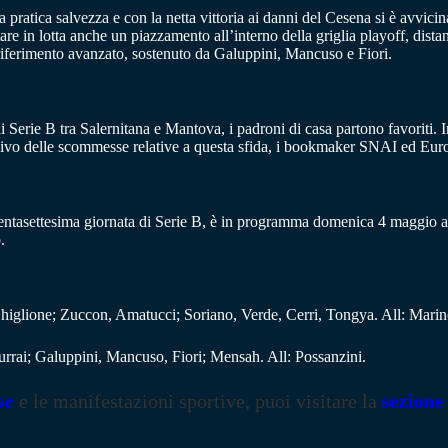
la pratica salvezza e con la netta vittoria ai danni del Cesena si è avv
e in lotta anche un piazzamento all’interno della griglia playoff, distan
iferimento avanzato, sostenuto da Galuppini, Mancuso e Fiori.
di Serie B tra Salernitana e Mantova, i padroni di casa partono favoriti. In
sivo delle scommesse relative a questa sfida, i bookmaker SNAI ed Eur
rentasettesima giornata di Serie B, è in programma domenica 4 maggio all
.
 Ghiglione; Zuccon, Amatucci; Soriano, Verde, Cerri, Tongya. All: Marin
Burrai; Galuppini, Mancuso, Fiori; Mensah. All: Possanzini.
se
e le manifestazioni sportive, puoi visitare la
sezione