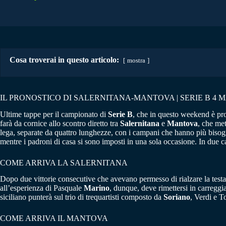
Cosa troverai in questo articolo:
mostra
IL PRONOSTICO DI SALERNITANA-MANTOVA | SERIE B 4 M
Ultime tappe per il campionato di
Serie B
, che in questo weekend è prot
farà da cornice allo scontro diretto tra
Salernitana
e
Mantova
, che met
lega, separate da quattro lunghezze, con i campani che hanno più bisogno
mentre i padroni di casa si sono imposti in una sola occasione. In due ca
COME ARRIVA LA SALERNITANA
Dopo due vittorie consecutive che avevano permesso di rialzare la testa
all’esperienza di Pasquale
Marino
, dunque, deve rimettersi in carreggia
siciliano punterà sul trio di trequartisti composto da
Soriano
, Verdi e T
COME ARRIVA IL MANTOVA