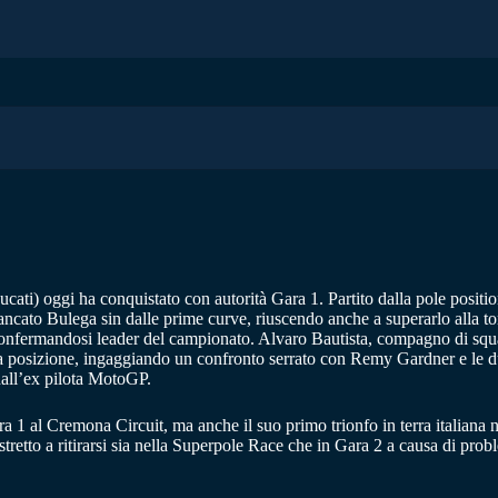
ati) oggi ha conquistato con autorità Gara 1. Partito dalla pole positio
fiancato Bulega sin dalle prime curve, riuscendo anche a superarlo alla 
e confermandosi leader del campionato. Alvaro Bautista, compagno di squ
rta posizione, ingaggiando un confronto serrato con Remy Gardner e le 
dall’ex pilota MotoGP.
ra 1 al Cremona Circuit, ma anche il suo primo trionfo in terra italiana
etto a ritirarsi sia nella Superpole Race che in Gara 2 a causa di proble