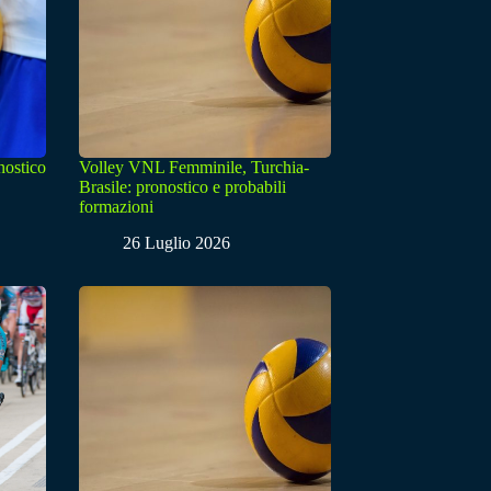
nostico
Volley VNL Femminile, Turchia-
Brasile: pronostico e probabili
formazioni
26 Luglio 2026