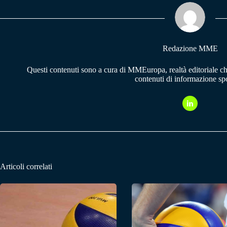
ok
A
a
pp
m
Redazione MME
Questi contenuti sono a cura di MMEuropa, realtà editoriale c
contenuti di informazione spo
Articoli correlati