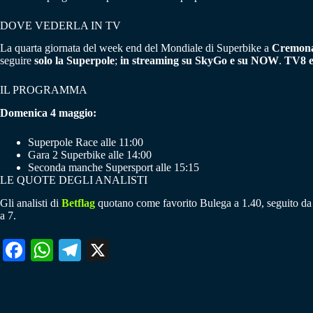
DOVE VEDERLA IN TV
La quarta giornata del week end del Mondiale di Superbike a
Cremona 
seguire
solo la Superpole
;
in streaming su SkyGo e su NOW
.
TV8 e
IL PROGRAMMA
Domenica 4 maggio:
Superpole Race alle 11:00
Gara 2 Superbike alle 14:00
Seconda manche Supersport alle 15:15
LE QUOTE DEGLI ANALISTI
Gli analisti di
Betflag
quotano come favorito Bulega a 1.40, seguito da 
a 7.
Fa
W
Te
X
ce
ha
le
bo
ts
gr