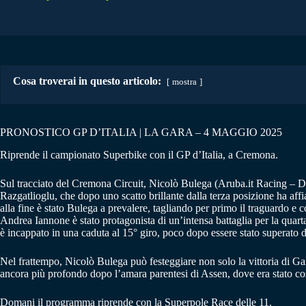
Cosa troverai in questo articolo:
mostra
PRONOSTICO GP D’ITALIA | LA GARA – 4 MAGGIO 2025
Riprende il campionato Superbike con il GP d’Italia, a Cremona.
Sul tracciato del Cremona Circuit, Nicolò Bulega (Aruba.it Racing – Duc
Razgatlioglu, che dopo uno scatto brillante dalla terza posizione ha af
alla fine è stato Bulega a prevalere, tagliando per primo il traguardo 
Andrea Iannone è stato protagonista di un’intensa battaglia per la qua
è incappato in una caduta al 15° giro, poco dopo essere stato superato 
Nel frattempo, Nicolò Bulega può festeggiare non solo la vittoria di Ga
ancora più profondo dopo l’amara parentesi di Assen, dove era stato costr
Domani il programma riprende con la Superpole Race delle 11.