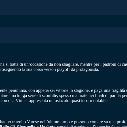
na si tratta di un’occasione da non sbagliare, mentre per i padroni di c
proseguendo la sua corsa verso i playoff da protagonista.
te penultima, con appena sei vittorie in stagione, e paga una fragilità st
tare una lunga serie di sconfitte, spesso maturate nei finali di partita pe
a come la Virtus rappresenta un ostacolo quasi insormontabile.
 hanno travolto Varese nell’ultimo turno e possono contare su una profo
Belinelli
,
Shengelia e
Hackett
, capaci di gestire sia l’intensità fisica 