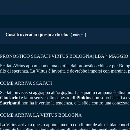
Cosa troverai in questo articolo:
mostra
PRONOSTICO SCAFATI-VIRTUS BOLOGNA| LBA 4 MAGGIO
Scafati-Virtus appare come una partita dal pronostico chiuso: per Bolog
filo di speranza. La Virtus è favorita e dovrebbe imporsi con margine, 
COME ARRIVA SCAFATI
Scafati, invece, si aggrappa all’orgoglio. La squadra campana è attualmen
Cinciarini
e la presenza sotto canestro di
Pinkins
non sono bastati a evi
Sacripanti
non ha invertito la tendenza, e la sfida contro una corazzat
COME ARRIVA LA VIRTUS BOLOGNA
La Virtus arriva a questo appuntamento con il morale alto. I bianconeri
Ivanovic ha a disposizione giocatori di esperienza internazionale come