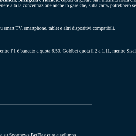
enere alta la concentrazione anche in gare che, sulla carta, potrebbero s
su smart TV, smartphone, tablet e altri dispositivi compatibili.
mentre l’1 è bancato a quota 6.50. Goldbet quota il 2 a 1.11, mentre Sisal
he su Sportnews.BetFlag cura e sviluppa