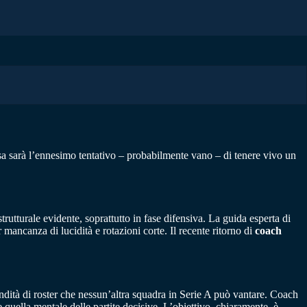
asa sarà l’ennesimo tentativo – probabilmente vano – di tenere vivo un
rutturale evidente, soprattutto in fase difensiva. La guida esperta di
r mancanza di lucidità e rotazioni corte. Il recente ritorno di
coach
ndità di roster che nessun’altra squadra in Serie A può vantare. Coach
che quella mentale delle partite decisive. L’obiettivo, chiaramente, è