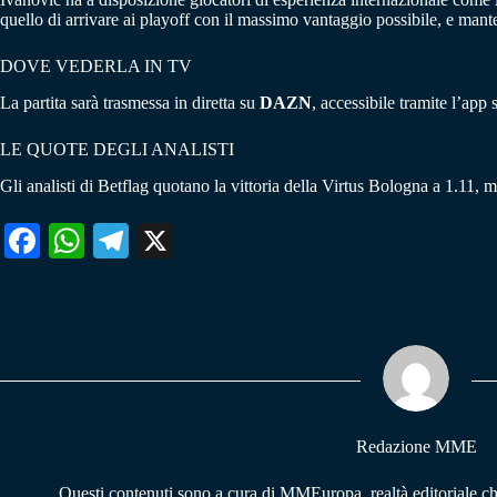
quello di arrivare ai playoff con il massimo vantaggio possibile, e mant
DOVE VEDERLA IN TV
La partita sarà trasmessa in diretta su
DAZN
, accessibile tramite l’app 
LE QUOTE DEGLI ANALISTI
Gli analisti di Betflag quotano la vittoria della Virtus Bologna a 1.11, 
Fa
W
Te
X
ce
ha
le
bo
ts
gr
ok
A
a
pp
m
Redazione MME
Questi contenuti sono a cura di MMEuropa, realtà editoriale c