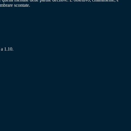
embrare scontate.
 a 1.10.