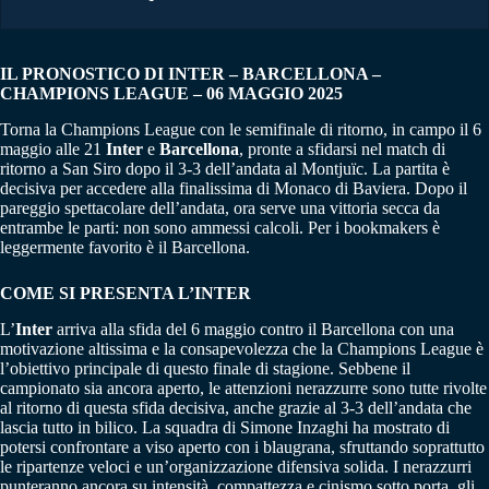
IL PRONOSTICO DI INTER – BARCELLONA –
CHAMPIONS LEAGUE – 06 MAGGIO 2025
Torna la Champions League con le semifinale di ritorno, in campo il 6
maggio alle 21
Inter
e
Barcellona
, pronte a sfidarsi nel match di
ritorno a San Siro dopo il 3-3 dell’andata al Montjuïc. La partita è
decisiva per accedere alla finalissima di Monaco di Baviera. Dopo il
pareggio spettacolare dell’andata, ora serve una vittoria secca da
entrambe le parti: non sono ammessi calcoli. Per i bookmakers è
leggermente favorito è il Barcellona.
COME SI PRESENTA L’INTER
L’
Inter
arriva alla sfida del 6 maggio contro il Barcellona con una
motivazione altissima e la consapevolezza che la Champions League è
l’obiettivo principale di questo finale di stagione. Sebbene il
campionato sia ancora aperto, le attenzioni nerazzurre sono tutte rivolte
al ritorno di questa sfida decisiva, anche grazie al 3-3 dell’andata che
lascia tutto in bilico. La squadra di Simone Inzaghi ha mostrato di
potersi confrontare a viso aperto con i blaugrana, sfruttando soprattutto
le ripartenze veloci e un’organizzazione difensiva solida. I nerazzurri
punteranno ancora su intensità, compattezza e cinismo sotto porta, gli