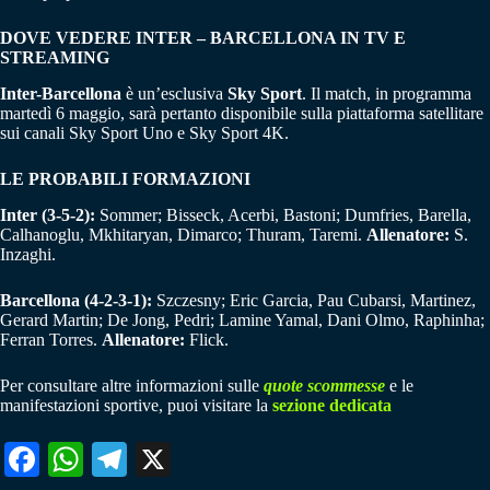
DOVE VEDERE INTER – BARCELLONA IN TV E
STREAMING
Inter-Barcellona
è un’esclusiva
Sky Sport
. Il match, in programma
martedì 6 maggio, sarà pertanto disponibile sulla piattaforma satellitare
sui canali Sky Sport Uno e Sky Sport 4K.
LE PROBABILI FORMAZIONI
Inter (3-5-2):
Sommer; Bisseck, Acerbi, Bastoni; Dumfries, Barella,
Calhanoglu, Mkhitaryan, Dimarco; Thuram, Taremi.
Allenatore:
S.
Inzaghi.
Barcellona (4-2-3-1):
Szczesny; Eric Garcia, Pau Cubarsi, Martinez,
Gerard Martin; De Jong, Pedri; Lamine Yamal, Dani Olmo, Raphinha;
Ferran Torres.
Allenatore:
Flick.
Per consultare altre informazioni sulle
quote scommesse
e le
manifestazioni sportive, puoi visitare la
sezione dedicata
Fa
W
Te
X