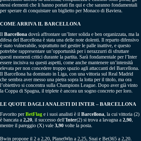
stessi elementi che li hanno portati fin qui e che saranno fondamentali
per sperare di conquistare un biglietto per Monaco di Baviera.
COME ARRIVA IL BARCELLONA
Il
Barcellona
dovrà affrontare un’Inter solida e ben organizzata, ma la
difesa del Barcellona è stata una delle note dolenti. Il reparto difensivo
è stato vulnerabile, soprattutto nel gestire le palle inattive, e questo
potrebbe rappresentare un’opportunità per i nerazzurri di sfruttare
questi momenti critici durante la partita. Sarà fondamentale per l’Inter
essere incisiva su questi aspetti, come anche mantenere un’intensità
elevata per non concedere troppo spazio agli attaccanti del Barcellona.
Il Barcellona ha dominato in Liga, con una vittoria sul Real Madrid
che sembra aver messo una pietra sopra la lotta per il titolo, ma ora
l’obiettivo si concentra sulla Champions League. Dopo aver già vinto
la Coppa di Spagna, il triplete è ancora un sogno concreto per loro.
LE QUOTE DAGLI ANALISTI DI INTER – BARCELLONA
Favorito per
BetFlag
e i suoi analisti è il
Barcellona
, la cui vittoria (2)
è bancata a
2,20
, il successo dell’
Inter
(2) si trova a lavagna a
2,90
,
mentre il pareggio (X) vale
3,90
volte la posta.
Bwin propone il 2 a 2,20, PlanetWin a 2,25, Snai e Bet365 a 2,20.