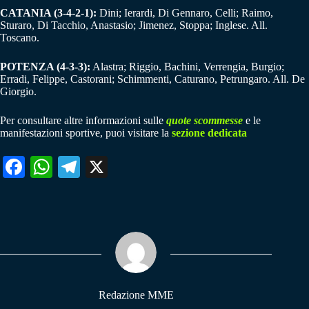
CATANIA (3-4-2-1):
Dini; Ierardi, Di Gennaro, Celli; Raimo,
Sturaro, Di Tacchio, Anastasio; Jimenez, Stoppa; Inglese. All.
Toscano.
POTENZA (4-3-3):
Alastra; Riggio, Bachini, Verrengia, Burgio;
Erradi, Felippe, Castorani; Schimmenti, Caturano, Petrungaro. All. De
Giorgio.
Per consultare altre informazioni sulle
quote scommesse
e le
manifestazioni sportive, puoi visitare la
sezione dedicata
Fa
W
Te
X
ce
ha
le
bo
ts
gr
ok
A
a
pp
m
Redazione MME