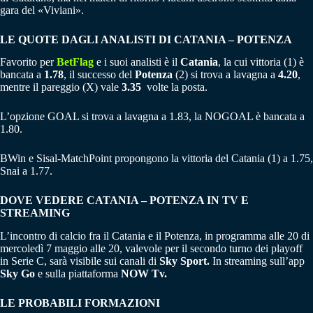
gara del «Viviani».
LE QUOTE DAGLI ANALISTI DI CATANIA – POTENZA
Favorito per
BetFlag
e i suoi analisti è il
Catania
, la cui vittoria (1) è
bancata a
1.78
, il successo del
Potenza
(2) si trova a lavagna a
4.20
,
mentre il pareggio (X) vale
3.35
volte la posta.
L’opzione GOAL si trova a lavagna a 1.83, la NOGOAL è bancata a
1.80.
BWin e Sisal-MatchPoint propongono la vittoria del Catania (1) a 1.75,
Snai a 1.77.
DOVE VEDERE CATANIA – POTENZA IN TV E
STREAMING
L’incontro di calcio fra il Catania e il Potenza, in programma alle 20 di
mercoledì 7 maggio alle 20, valevole per il secondo turno dei playoff
in Serie C, sarà visibile sui canali di
Sky Sport.
In streaming sull’app
Sky Go
e sulla piattaforma
NOW Tv.
LE PROBABILI FORMAZIONI