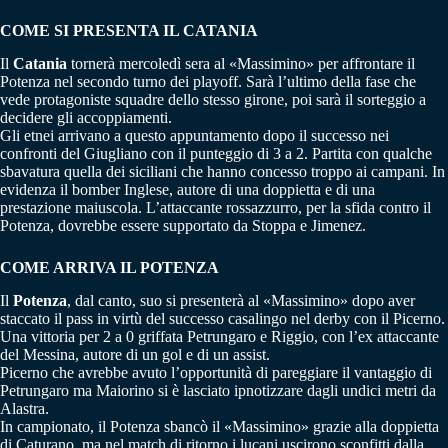
COME SI PRESENTA IL CATANIA
Il
Catania
tornerà mercoledì sera al «Massimino» per affrontare il
Potenza nel secondo turno dei playoff. Sarà l’ultimo della fase che
vede protagoniste squadre dello stesso girone, poi sarà il sorteggio a
decidere gli accoppiamenti.
Gli etnei arrivano a questo appuntamento dopo il successo nei
confronti del Giugliano con il punteggio di 3 a 2. Partita con qualche
sbavatura quella dei siciliani che hanno concesso troppo ai campani. In
evidenza il bomber Inglese, autore di una doppietta e di una
prestazione maiuscola. L’attaccante rossazzurro, per la sfida contro il
Potenza, dovrebbe essere supportato da Stoppa e Jimenez.
COME ARRIVA IL POTENZA
Il
Potenza
, dal canto, suo si presenterà al «Massimino» dopo aver
staccato il pass in virtù del successo casalingo nel derby con il Picerno.
Una vittoria per 2 a 0 griffata Petrungaro e Riggio, con l’ex attaccante
del Messina, autore di un gol e di un assist.
Picerno che avrebbe avuto l’opportunità di pareggiare il vantaggio di
Petrungaro ma Maiorino si è lasciato ipnotizzare dagli undici metri da
Alastra.
In campionato, il Potenza sbancò il «Massimino» grazie alla doppietta
di Caturano, ma nel match di ritorno i lucani uscirono sconfitti dalla