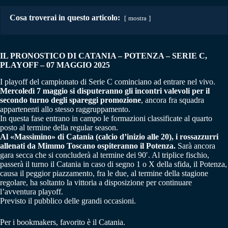
Cosa troverai in questo articolo:
mostra
IL PRONOSTICO DI CATANIA – POTENZA – SERIE C,
PLAYOFF – 07 MAGGIO 2025
I playoff del campionato di Serie C cominciano ad entrare nel vivo.
Mercoledì 7 maggio si disputeranno gli incontri valevoli per il
secondo turno degli spareggi promozione
, ancora fra squadra
appartenenti allo stesso raggruppamento.
In questa fase entrano in campo le formazioni classificate al quarto
posto al termine della regular season.
Al «Massimino» di Catania (calcio d’inizio alle 20), i rossazzurri
allenati da Mimmo Toscano ospiteranno il Potenza.
Sarà ancora
gara secca che si concluderà al termine dei 90′. Al triplice fischio,
passerà il turno il Catania in caso di segno 1 o X della sfida, il Potenza,
causa il peggior piazzamento, fra le due, al termine della stagione
regolare, ha soltanto la vittoria a disposizione per continuare
l’avventura playoff.
Previsto il pubblico delle grandi occasioni.
Per i bookmakers, favorito è il Catania.