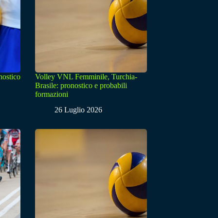
nostico
Volley VNL Femminile, Turchia-
Brasile: pronostico e probabili
formazioni
26 Luglio 2026