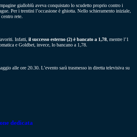
compagine gialloblù aveva conquistato lo scudetto proprio contro i
e. Per i trentini l’occasione è ghiotta. Nello schieramento iniziale,
centro rete.
voriti. Infatti,
il successo esterno (2) è bancato a 1,78
, mentre l’1
tomatica e Goldbet, invece, lo bancano a 1,78.
ggio alle ore 20.30. L’evento sarà trasmesso in diretta televisiva su
ione dedicata