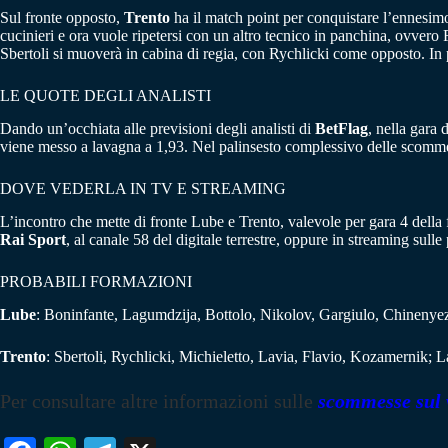
Sul fronte opposto,
Trento
ha il match point per conquistare l’ennesimo 
cucinieri e ora vuole ripetersi con un altro tecnico in panchina, ovvero
Sbertoli si muoverà in cabina di regia, con Rychlicki come opposto. In
LE QUOTE DEGLI ANALISTI
Dando un’occhiata alle previsioni degli analisti di
BetFlag
, nella gara 
viene messo a lavagna a 1,93. Nel palinsesto complessivo delle scommes
DOVE VEDERLA IN TV E STREAMING
L’incontro che mette di fronte Lube e Trento, valevole per gara 4 della 
Rai Sport
, al canale 58 del digitale terrestre, oppure in streaming s
PROBABILI FORMAZIONI
Lube
: Boninfante, Lagumdzija, Bottolo, Nikolov, Gargiulo, Chinenyez
Trento
: Sbertoli, Rychlicki, Michieletto, Lavia, Flavio, Kozamernik; L
Per consultare altre informazioni sulle
scommesse sul 