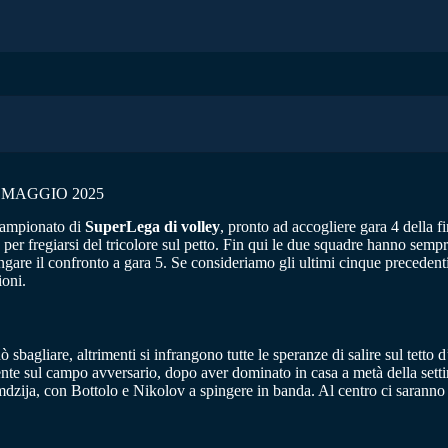
 MAGGIO 2025
 campionato di
SuperLega di volley
, pronto ad accogliere gara 4 della f
a per fregiarsi del tricolore sul petto. Fin qui le due squadre hanno semp
lungare il confronto a gara 5. Se consideriamo gli ultimi cinque precedent
ioni.
agliare, altrimenti si infrangono tutte le speranze di salire sul tetto 
ente sul campo avversario, dopo aver dominato in casa a metà della settim
zija, con Bottolo e Nikolov a spingere in banda. Al centro ci sarann