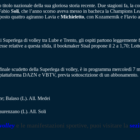
titolo nazionale della sua gloriosa storia recente. Due stagioni fa, la 
 Fabio
Soli
, che l’anno scorso aveva messo in bacheca la Champions Leagu
 posto quattro agiranno Lavia e
Michieletto
, con Kozamernik e Flavio a 
di Superlega di volley tra Lube e Trento, gli ospiti partono leggermente fa
se relative a questa sfida, il bookmaker Sisal propone il 2 a 1,70; Lot
finale scudetto della Superlega di volley, è in programma mercoledì 7 ma
ulle piattaforma DAZN e VBTV, previa sottoscrizione di un abbonamento.
e; Balaso (L). All. Medei
aurenzano (L). All. Soli
volley
e le manifestazioni sportive, puoi visitare la
sez