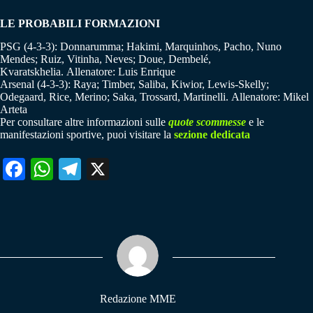
LE PROBABILI FORMAZIONI
PSG (4-3-3): Donnarumma; Hakimi, Marquinhos, Pacho, Nuno
Mendes; Ruiz, Vitinha, Neves; Doue, Dembelé,
Kvaratskhelia. Allenatore: Luis Enrique
Arsenal (4-3-3): Raya; Timber, Saliba, Kiwior, Lewis-Skelly;
Odegaard, Rice, Merino; Saka, Trossard, Martinelli. Allenatore: Mikel
Arteta
Per consultare altre informazioni sulle
quote scommesse
e le
manifestazioni sportive, puoi visitare la
sezione dedicata
Fa
W
Te
X
ce
ha
le
bo
ts
gr
ok
A
a
pp
m
Redazione MME