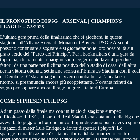
IL PRONOSTICO DI PSG – ARSENAL | CHAMPIONS
LEAGUE – 7/5/2025
L’ultima gara prima della finalissima che si giocherà, in questa
stagione, all’Allianz Arena di Monaco di Baviera. PSG e Arsenal
possono continuare a sognare e si giocheranno le loro possibilità sul
prato verde del “Parco dei Principi”. Per i bookmakers è una gara da
tripla ma, chiaramente, i parigini sono leggermente favoriti per due
fattori: da una parte per il clima positivo dello stadio di casa, dall’altra
per la vittoria ottenuta settimana scorsa all’Emirates Stadium con il goal
di Dembele. E’ stata una gara davvero combattuta all’andata e, il
ritorno, si preannuncia ancora più scoppiettante. Novanta minuti da
sogno per sognare ancora di raggiungere il tetto d’Europa.
COME SI PRESENTA IL PSG
Ad un passo dalla finale ma con un inizio di stagione europeo
difficoltoso. Il PSG, al pari del Real Madrid, era stata una delle big che
aveva fatto peggio nel girone unico. Il quindicesimo posto aveva spinto
i ragazzi di mister Luis Enrique a dover disputare i playoff. Lo
spareggio qualificazione è stata una formalità dal momento contro il
Brest sono arrivate due agevoli vittorie con un 10-0 finale nell’arco dei