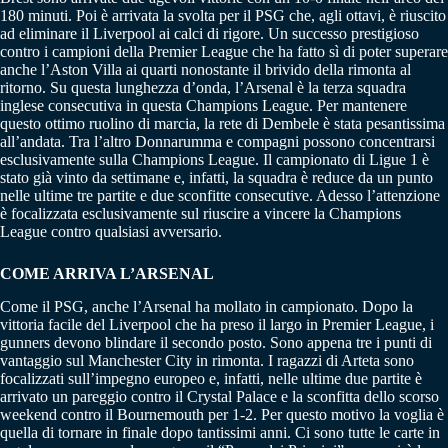
180 minuti. Poi è arrivata la svolta per il PSG che, agli ottavi, è riuscito
ad eliminare il Liverpool ai calci di rigore. Un successo prestigioso
contro i campioni della Premier League che ha fatto sì di poter superare
anche l’Aston Villa ai quarti nonostante il brivido della rimonta al
ritorno. Su questa lunghezza d’onda, l’Arsenal è la terza squadra
inglese consecutiva in questa Champions League. Per mantenere
questo ottimo ruolino di marcia, la rete di Dembele è stata pesantissima
all’andata. Tra l’altro Donnarumma e compagni possono concentrarsi
esclusivamente sulla Champions League. Il campionato di Ligue 1 è
stato già vinto da settimane e, infatti, la squadra è reduce da un punto
nelle ultime tre partite e due sconfitte consecutive. Adesso l’attenzione
è focalizzata esclusivamente sul riuscire a vincere la Champions
League contro qualsiasi avversario.
COME ARRIVA L’ARSENAL
Come il PSG, anche l’Arsenal ha mollato in campionato. Dopo la
vittoria facile del Liverpool che ha preso il largo in Premier League, i
gunners devono blindare il secondo posto. Sono appena tre i punti di
vantaggio sul Manchester City in rimonta. I ragazzi di Arteta sono
focalizzati sull’impegno europeo e, infatti, nelle ultime due partite è
arrivato un pareggio contro il Crystal Palace e la sconfitta dello scorso
weekend contro il Bournemouth per 1-2. Per questo motivo la voglia è
quella di tornare in finale dopo tantissimi anni. Ci sono tutte le carte in