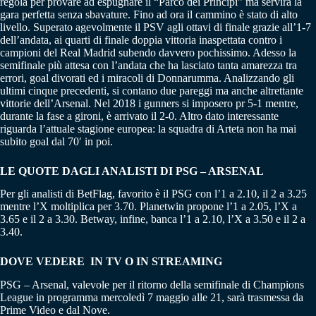
regola per provare ad espugnare il “Parco dei Principi” ma servirà la
gara perfetta senza sbavature. Fino ad ora il cammino è stato di alto
livello. Superato agevolmente il PSV agli ottavi di finale grazie all’1-7
dell’andata, ai quarti di finale doppia vittoria inaspettata contro i
campioni del Real Madrid subendo davvero pochissimo. Adesso la
semifinale più attesa con l’andata che ha lasciato tanta amarezza tra
errori, goal divorati ed i miracoli di Donnarumma. Analizzando gli
ultimi cinque precedenti, si contano due pareggi ma anche altrettante
vittorie dell’Arsenal. Nel 2018 i gunners si imposero pr 5-1 mentre,
durante la fase a gironi, è arrivato il 2-0. Altro dato interessante
riguarda l’attuale stagione europea: la squadra di Arteta non ha mai
subito goal dal 70′ in poi.
LE QUOTE DAGLI ANALISTI DI PSG – ARSENAL
Per gli analisti di BetFlag, favorito è il PSG con l’1 a 2.10, il 2 a 3.25
mentre l’X moltiplica per 3.70. Planetwin propone l’1 a 2.05, l’X a
3.65 e il 2 a 3.30. Betway, infine, banca l’1 a 2.10, l’X a 3.50 e il 2 a
3.40.
DOVE VEDERE IN TV O IN STREAMING
PSG – Arsenal, valevole per il ritorno della semifinale di Champions
League in programma mercoledì 7 maggio alle 21, sarà trasmessa da
Prime Video e dal Nove.