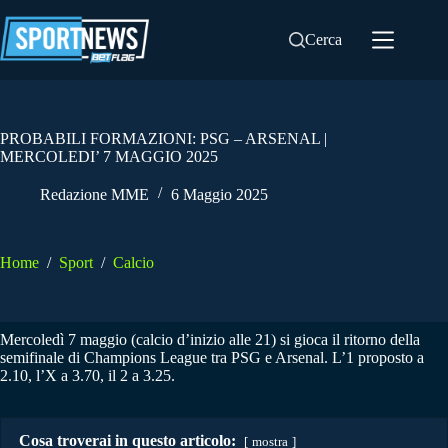
Salta
al
Cerca
contenuto
PROBABILI FORMAZIONI: PSG – ARSENAL |
MERCOLEDI’ 7 MAGGIO 2025
Redazione MME
6 Maggio 2025
Home
/
Sport
/
Calcio
Mercoledì 7 maggio (calcio d’inizio alle 21) si gioca il ritorno della
semifinale di Champions League tra PSG e Arsenal. L’1 proposto a
2.10, l’X a 3.70, il 2 a 3.25.
Cosa troverai in questo articolo:
mostra