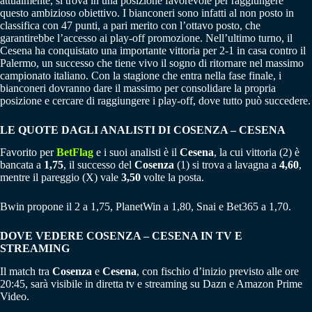
attualmente, si trova in una posizione favorevole per raggiungere
questo ambizioso obiettivo. I bianconeri sono infatti al non posto in
classifica con 47 punti, a pari merito con l’ottavo posto, che
garantirebbe l’accesso ai play-off promozione. Nell’ultimo turno, il
Cesena ha conquistato una importante vittoria per 2-1 in casa contro il
Palermo, un successo che tiene vivo il sogno di ritornare nel massimo
campionato italiano. Con la stagione che entra nella fase finale, i
bianconeri dovranno dare il massimo per consolidare la propria
posizione e cercare di raggiungere i play-off, dove tutto può succedere.
LE QUOTE DAGLI ANALISTI DI COSENZA – CESENA
Favorito per
BetFlag
e i suoi analisti è il
Cesena
, la cui vittoria (2) è
bancata a
1,75
, il successo del
Cosenza
(1) si trova a lavagna a
4,60
,
mentre il pareggio (X) vale
3,50
volte la posta.
Bwin propone il 2 a 1,75, PlanetWin a 1,80, Snai e Bet365 a 1,70.
DOVE VEDERE COSENZA – CESENA IN TV E
STREAMING
Il match tra
Cosenza
e
Cesena
, con fischio d’inizio previsto alle ore
20:45, sarà visibile in diretta tv e streaming su Dazn e Amazon Prime
Video.