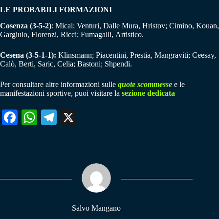
LE PROBABILI FORMAZIONI
Cosenza
(3-5-2)
: Micai; Venturi, Dalle Mura, Hristov; Cimino, Kouan,
Gargiulo, Florenzi, Ricci; Fumagalli, Artistico.
Cesena (3-5-1-1):
Klinsmann; Piacentini, Prestia, Mangraviti; Ceesay,
Calò, Berti, Saric, Celia; Bastoni; Shpendi.
Per consultare altre informazioni sulle
quote scommesse
e le
manifestazioni sportive, puoi visitare la
sezione dedicata
Fa
W
Te
X
ce
ha
le
bo
ts
gr
ok
A
a
pp
m
Salvo Mangano