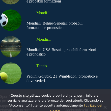
e probabili formazioni
Mondiali
Mondiali, Belgio-Senegal: probabili
formazioni e pronostico
Mondiali
Mondiali, USA Bosnia: probabili formazioni
e pronostico
Tennis
Paolini Golubic, 2T Wimbledon: pronostico e
dove vederla
Questo sito utilizza cookie propri e di terzi per migliorare i
SportNews.BetFlag -
Copyright © 2025
servizi e analizzare le preferenze dei suoi utenti. Cliccando su
Questo sito non
SportNews BetFlag
"Acconsento" l'utente accetta automaticamente
l'utilizzo dei
rappresenta una testata
Sede Legale: Via degli
giornalistica in quanto
Aldobrandeschi, 300 |
cookie.