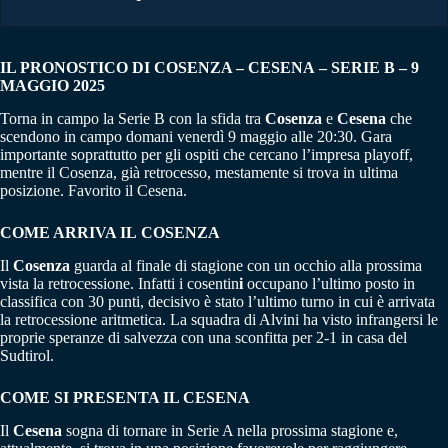
IL PRONOSTICO DI COSENZA – CESENA – SERIE B – 9
MAGGIO 2025
Torna in campo la Serie B con la sfida tra
Cosenza
e
Cesena
che
scendono in campo domani venerdì 9 maggio alle 20:30. Gara
importante soprattutto per gli ospiti che cercano l’impresa playoff,
mentre il Cosenza, già retrocesso, mestamente si trova in ultima
posizione. Favorito il Cesena.
COME ARRIVA IL COSENZA
Il
Cosenza
guarda al finale di stagione con un occhio alla prossima
vista la retrocessione. Infatti i cosentin
i
occupano l’ultimo posto in
classifica con 30 punti, decisivo è stato l’ultimo turno in cui è arrivata
la retrocessione aritmetica. La squadra di Alvini ha visto infrangersi le
proprie speranze di salvezza con una sconfitta per 2-1 in casa del
Sudtirol.
COME SI PRESENTA IL CESENA
Il
Cesena
sogna di tornare in Serie A nella prossima stagione e,