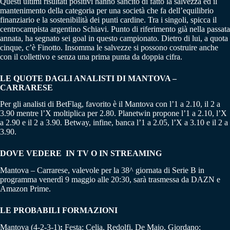
Questi ultimi risultati positivi hanno sancito di fatto la salvezza ed il
mantenimento della categoria per una società che fa dell’equilibrio
finanziario e la sostenibilità dei punti cardine. Tra i singoli, spicca il
centrocampista argentino Schiavi. Punto di riferimento già nella passata
annata, ha segnato sei goal in questo campionato. Dietro di lui, a quota
cinque, c’è Finotto. Insomma le salvezze si possono costruire anche
con il collettivo e senza una prima punta da doppia cifra.
LE QUOTE DAGLI ANALISTI DI MANTOVA –
CARRARESE
Per gli analisti di BetFlag, favorito è il Mantova con l’1 a 2.10, il 2 a
3.90 mentre l’X moltiplica per 2.80. Planetwin propone l’1 a 2.10, l’X
a 2.90 e il 2 a 3.90. Betway, infine, banca l’1 a 2.05, l’X a 3.10 e il 2 a
3.90.
DOVE VEDERE IN TV O IN STREAMING
Mantova – Carrarese, valevole per la 38^ giornata di Serie B in
programma venerdì 9 maggio alle 20:30, sarà trasmessa da DAZN e
Amazon Prime.
LE PROBABILI FORMAZIONI
Mantova (4-2-3-1)
:
Festa; Celia, Redolfi, De Maio, Giordano;