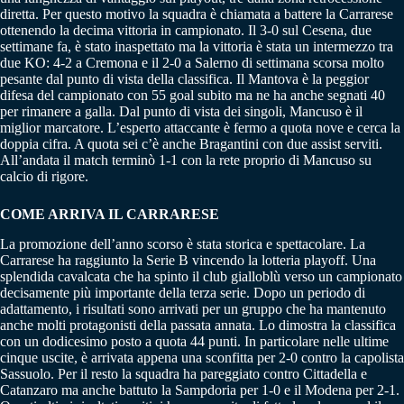
diretta. Per questo motivo la squadra è chiamata a battere la Carrarese
ottenendo la decima vittoria in campionato. Il 3-0 sul Cesena, due
settimane fa, è stato inaspettato ma la vittoria è stata un intermezzo tra
due KO: 4-2 a Cremona e il 2-0 a Salerno di settimana scorsa molto
pesante dal punto di vista della classifica. Il Mantova è la peggior
difesa del campionato con 55 goal subito ma ne ha anche segnati 40
per rimanere a galla. Dal punto di vista dei singoli, Mancuso è il
miglior marcatore. L’esperto attaccante è fermo a quota nove e cerca la
doppia cifra. A quota sei c’è anche Bragantini con due assist serviti.
All’andata il match terminò 1-1 con la rete proprio di Mancuso su
calcio di rigore.
COME ARRIVA IL CARRARESE
La promozione dell’anno scorso è stata storica e spettacolare. La
Carrarese ha raggiunto la Serie B vincendo la lotteria playoff. Una
splendida cavalcata che ha spinto il club gialloblù verso un campionato
decisamente più importante della terza serie. Dopo un periodo di
adattamento, i risultati sono arrivati per un gruppo che ha mantenuto
anche molti protagonisti della passata annata. Lo dimostra la classifica
con un dodicesimo posto a quota 44 punti. In particolare nelle ultime
cinque uscite, è arrivata appena una sconfitta per 2-0 contro la capolista
Sassuolo. Per il resto la squadra ha pareggiato contro Cittadella e
Catanzaro ma anche battuto la Sampdoria per 1-0 e il Modena per 2-1.