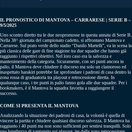
IL PRONOSTICO DI MANTOVA – CARRARESE | SERIE B –
9/5/2025
Uno scontro diretto tra le due neopromosse in questa annata di Serie B.
Nella 38^ giornata del campionato cadetto, si affrontano Mantova e
Carrarese. Sul prato verde dello stadio “Danilo Martelli”, va in scena la
più classica delle gare di fine stagione tra due squadre che hanno già
raggiunto i rispettivi obiettivi. Nel loro caso era la salvezza e
mantenimento della categoria. Sicuramente, con sei punti ancora in
palio, il Mantova deve chiudere il discorso ma solo un clamoroso ed
inaspettato harakiri potrebbe far sprofondare i padroni di casa dentro la
zona rossa di graduatoria tra playout e retrocessione diretta. In
qualunque caso, i tre punti in palio fanno gola alle due squadre. Per i
bookmakers, è il Mantova la squadra favorita a raggiungere il
successo.
COME SI PRESENTA IL MANTOVA
Analizzando la situazione dei padroni di casa, la volontà è quella di
vincere la partita e chiudere qualsiasi discorso salvezza. Il Mantova ha
raggiunto i 40 punti ma non sono sufficienti per sentirsi tranquilli. Solo
una lunghezza di vantaggio sui playout, tre dalla zona retrocessione