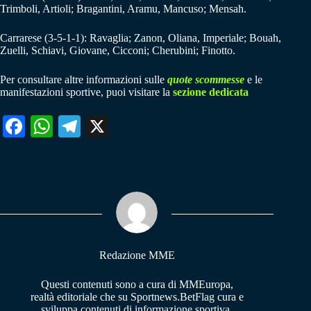
Trimboli, Artioli; Bragantini, Aramu, Mancuso; Mensah.
Carrarese (3-5-1-1): Ravaglia; Zanon, Oliana, Imperiale; Bouah,
Zuelli, Schiavi, Giovane, Cicconi; Cherubini; Finotto.
Per consultare altre informazioni sulle
quote scommesse
e le
manifestazioni sportive, puoi visitare la
sezione dedicata
Fa
W
Te
X
ce
ha
le
bo
ts
gr
ok
A
a
pp
m
Redazione MME
Questi contenuti sono a cura di MMEuropa,
realtà editoriale che su Sportnews.BetFlag cura e
sviluppa contenuti di informazione sportiva.