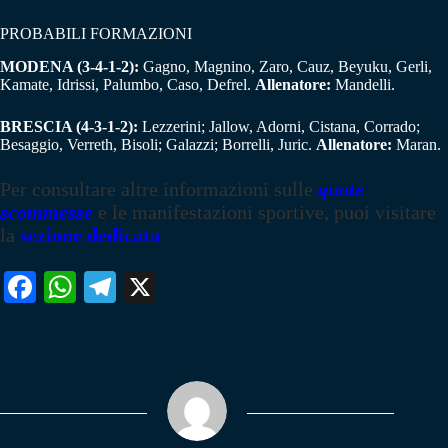
PROBABILI FORMAZIONI
MODENA (3-4-1-2):
Gagno, Magnino, Zaro, Cauz, Beyuku, Gerli,
Kamate, Idrissi, Palumbo, Caso, Defrel.
Allenatore:
Mandelli.
BRESCIA (4-3-1-2):
Lezzerini; Jallow, Adorni, Cistana, Corrado;
Besaggio, Verreth, Bisoli; Galazzi; Borrelli, Juric.
Allenatore:
Maran.
Per consultare altre informazioni sulle
quote
scommesse
e le manifestazioni sportive, puoi visitare
la
sezione dedicata
Fa
W
Te
X
ce
ha
le
bo
ts
gr
ok
A
a
pp
m