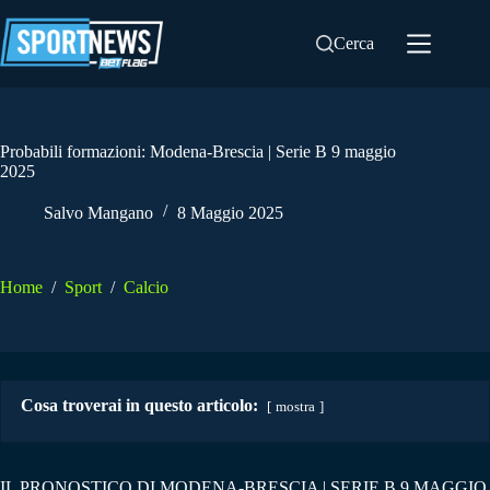
Salta
al
Cerca
contenuto
Probabili formazioni: Modena-Brescia | Serie B 9 maggio
2025
Salvo Mangano
8 Maggio 2025
Home
/
Sport
/
Calcio
Cosa troverai in questo articolo:
mostra
IL PRONOSTICO DI MODENA-BRESCIA | SERIE B 9 MAGGIO