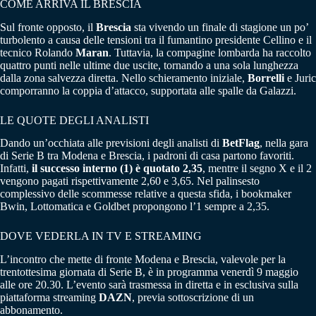
COME ARRIVA IL BRESCIA
Sul fronte opposto, il
Brescia
sta vivendo un finale di stagione un po’
turbolento a causa delle tensioni tra il fumantino presidente Cellino e il
tecnico Rolando
Maran
. Tuttavia, la compagine lombarda ha raccolto
quattro punti nelle ultime due uscite, tornando a una sola lunghezza
dalla zona salvezza diretta. Nello schieramento iniziale,
Borrelli
e Juric
comporranno la coppia d’attacco, supportata alle spalle da Galazzi.
LE QUOTE DEGLI ANALISTI
Dando un’occhiata alle previsioni degli analisti di
BetFlag
, nella gara
di Serie B tra Modena e Brescia, i padroni di casa partono favoriti.
Infatti,
il successo interno (1) è quotato 2,35
, mentre il segno X e il 2
vengono pagati rispettivamente 2,60 e 3,65. Nel palinsesto
complessivo delle scommesse relative a questa sfida, i bookmaker
Bwin, Lottomatica e Goldbet propongono l’1 sempre a 2,35.
DOVE VEDERLA IN TV E STREAMING
L’incontro che mette di fronte Modena e Brescia, valevole per la
trentottesima giornata di Serie B, è in programma venerdì 9 maggio
alle ore 20.30. L’evento sarà trasmessa in diretta e in esclusiva sulla
piattaforma streaming
DAZN
, previa sottoscrizione di un
abbonamento.