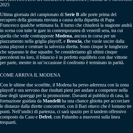
2025
Ultima giornata del campionato di
Serie B
alle porte prima del
recupero della giornata rinviata a causa della dipartita di Papa
Francesco qualche settimana fa. Il turno che chiuderà la stagione andrà
in scena con tutte le gare in contemporanea di venerdì sera, tra cui
quella che vede contrapposte
Modena
, ancora in corsa per un
piazzamento nella griglia playoff, e
Brescia
, che vuole uscire dalla
zona playout e centrare la salvezza diretta. Sono cinque le lunghezze
che separano le due squadre. Se consideriamo gli ultimi cinque
precedenti tra loro, il bilancio è in perfetto equilibrio con due vittorie
per parte, mentre in un’occasione il confronto è terminato in parità.
COME ARRIVA IL MODENA
Con le ultime due sconfitte, il Modena ha perso aderenza con la zona
playoff e ora servono due risultati pieni per andare a competere nella
fase degli spareggi per la promozione. Davanti al pubblico di casa, la
formazione guidata da
Mandelli
ha una chance ghiotta per accorciare
le distanze dalla dirette concorrenti, con il Bari ottavo che è lontano tre
punti. Nell’undici di partenza, ci sarà spazio per il tandem offensivo
composto da Caso e
Defrel
, con Palumbo a muoversi sulla linea
trequarti.