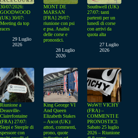
30/07/2026:
MONT DE
Southwell (UK)
GOODWOOD
MARSAN
27/07: tanti
(UK) 30/07:
[FRA] 29/07:
partenti per un
Meeting da top
riunione con psi
lunedì di corse
races
e psa. Analisi
con arrivi da
delle corse e
quota alta
29 Luglio
pronostici.
2026
27 Luglio
28 Luglio
2026
2026
Riunione a
King George VI
WoW!! VICHY
Deauville-
And Queen
(FRA) –
Clairefontaine
Elizabeth Stakes
COMMENTI E
(FRA) 27/07:
– Ascot (UK):
PRONOSTICI:
Siepi e Steeple di
attori, commenti,
Sabato 25 luglio
spessore con
prono, quote
2026 – Riunione