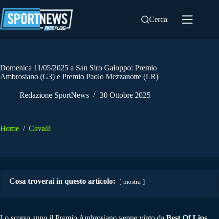
Salta
al
Cerca
contenuto
Domenica 11/05/2025 a San Siro Galoppo: Premio
Ambrosiano (G3) e Premio Paolo Mezzanotte (LR)
Redazione SportNews
30 Ottobre 2025
Home
/
Cavalli
Cosa troverai in questo articolo:
mostra
Lo scorso anno il Premio Ambrosiano venne vinto da
Best Of Lips
,