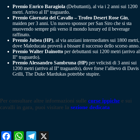
Premio Enrico Baragiola
(Debuttanti), al via i 2 anni sui 1200
metri. Arrivo al II° traguardo.
Premio Giornata del Cavallo – Trofeo Desert Rose Gin
,
maiden per 3 anni. Un nuovo sponsor per San Siro che si sta
muovendo sempre più verso il mondo luxury ed il beverage
raffinato.
Premio Jubea (HP)
, al via anziani intermediates sui 1800 metri,
dove Maleducata proverà a bissare il successo dello scorso anno.
Premio Walter Dainotto
per debuttanti sui 1200 metri (arrivo al
II° traguardo).
Premio Alessandro Sambruna (HP)
per velicisti di 3 anni sui
1200 metri (arrivo al II° traguardo), dove forse l’allievo di Davis
Grilli, The Duke Mardukas potrebbe stupire.
Per consultare altre informazioni sulle
corse ippiche
e sui
cavalli in gara, puoi visitare la
sezione dedicata
Fa
W
Te
X