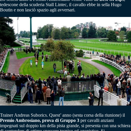
tedescone della scuderia Stall Lintec, il cavallo ebbe in sella Hugo
Boutin e non lasciò spazio agli avversari.
Trainer Andreas Suborics. Quest’ anno (sesta corsa della riunione) il
Premio Ambrosiano, prova di Gruppo 3
per cavalli anziani
impegnati sul doppio km della pista grande, si presenta con una schiera
di contenders di ottimo spessore tecnico ed agonistico. Si