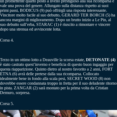
un promettente quarto posto a livello prestigioso alla sua ricomparsa e
vale una prova del genere. Allungato sulla distanza rispetto ai suoi
primi passi, BODICUS (9) può offrirgli una risposta interessante.
Vincitore molto facile al suo debutto, GERARD TER BORCH (5) ha
ancora margini di miglioramento. Dopo un brutto inizio a Le Pin, al
suo debutto sull’erba, STARAC (1) è riuscito a rimontare e vincere
dopo una strenua ed avvincente lotta.
Corsa 4.
Terzo in un ottimo lotto a Deauville la scorsa estate,
DETONATE (4)
è stato castrato quest’inverno e beneficia di questo buon ingaggio per
questa riapparizione. Quinto dietro al nostro favorito a 2 anni, FORT
ETNA (6) avrà delle pretese dalla sua ricomparsa. Collocato
idealmente bene in fondo alla scala pesi, SECRET WOOD (8) non
dovrebbe essere condannata troppo in fretta per il suo deludente ritorno
in pista. ZANGAR (2) sarà montato per la prima volta da Cristian
Demuro, sorpresa.
Corsa 5.