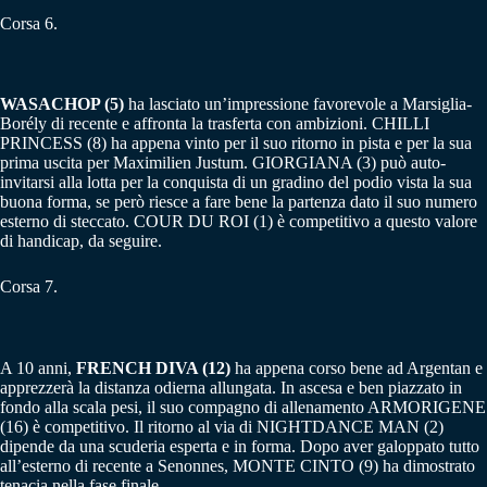
Corsa 6.
WASACHOP (5)
ha lasciato un’impressione favorevole a Marsiglia-
Borély di recente e affronta la trasferta con ambizioni. CHILLI
PRINCESS (8) ha appena vinto per il suo ritorno in pista e per la sua
prima uscita per Maximilien Justum. GIORGIANA (3) può auto-
invitarsi alla lotta per la conquista di un gradino del podio vista la sua
buona forma, se però riesce a fare bene la partenza dato il suo numero
esterno di steccato. COUR DU ROI (1) è competitivo a questo valore
di handicap, da seguire.
Corsa 7.
A 10 anni,
FRENCH DIVA (12)
ha appena corso bene ad Argentan e
apprezzerà la distanza odierna allungata. In ascesa e ben piazzato in
fondo alla scala pesi, il suo compagno di allenamento ARMORIGENE
(16) è competitivo. Il ritorno al via di NIGHTDANCE MAN (2)
dipende da una scuderia esperta e in forma. Dopo aver galoppato tutto
all’esterno di recente a Senonnes, MONTE CINTO (9) ha dimostrato
tenacia nella fase finale.