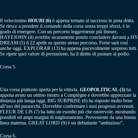
Il velocissimo
HOUBI (6)
è appena tornato al successo in pista dritta.
Se riesce a prendere il comando della corsa senza troppi sforzi, è in
grado di emergere. Con un percorso leggermente più lineare,
HAYEJOHN (4) avrebbe sicuramente potuto concludere davanti a HY
DREAM (5) il 22 aprile su questo stesso percorso. Forse sarà così
anche oggi. EXPLORAR (13) ha appena piacevolmente sorpreso tutti.
Se ripete quel valore di prestazione, ha il diritto di puntare al podio.
Corsa 5.
Una corsa piuttosto aperta per la vittoria.
GEOPOLITICAL (3)
ha
appena avuto un ottimo rientro a Compiègne e dovrebbe apprezzare la
distanza più lunga oggi. BIG SURPRISE (6) ha risposto molto bene
all’uso del paraocchi. Dovrebbe confermare i suoi progressi avvenuti.
FLEUR DE LIS (7) ha fatto un esordio più che onorevole, mostrando
possibili ed ampi margini di miglioramento. Proveniente da una buona
linea materna, GREAT LORD (9) è un debuttante “ambizioso”.
Corsa 6.