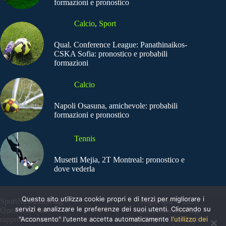
formazioni e pronostico
Calcio
,
Sport
Qual. Conference League: Panathinaikos-
CSKA Sofia: pronostico e probabili
formazioni
Calcio
Napoli Osasuna, amichevole: probabili
formazioni e pronostico
Tennis
Musetti Mejia, 2T Montreal: pronostico e
dove vederla
Questo sito utilizza cookie propri e di terzi per migliorare i
SportNews.BetFlag -
Copyright © 2025
servizi e analizzare le preferenze dei suoi utenti. Cliccando su
Questo sito non
SportNews BetFlag
"Acconsento" l'utente accetta automaticamente
l'utilizzo dei
rappresenta una testata
Sede Legale: Via degli