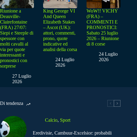
Riunione a
King George VI
WoW!! VICHY
Deauville-
And Queen
(FRA) –
Clairefontaine
Elizabeth Stakes
COMMENTI E
(FRA) 27/07:
– Ascot (UK):
PRONOSTICI:
Siepi e Steeple di
attori, commenti,
Sabato 25 luglio
spessore con
prono, quote
2026 – Riunione
molti cavalli al
indicative ed
di 8 corse
via per quote
analisi della corsa
24 Luglio
interessanti e
24 Luglio
2026
pronostici con
2026
sorprese
27 Luglio
2026
Di tendenza
Calcio
,
Sport
Eredivisie, Cambuur-Excelsior: probabili