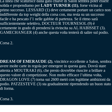
La linea che scaturisce dalla gara chiave di Salon sembra poter essere
solida e propendiamo per
LADY TURNER (11)
, forse vicina al
primo successo. LESSARD (1) deve certamente portare un carico non
indifferente da top weight della corsa con, ma resta su un successo
facile e ha pescato l’1 nelle gabbie di partenza. Se il ritmo sarà
sufficientemente selettivo, DOCTEUR TOURNESOL (9) è
certamente in grado di prendersi la rivincita su AL HABISSET (3).
GAMECHANGER (4) anche questa volta tenterà di salire sul podio.
Corsa 2.
DREAM OF EMERAUDE (2)
, vincitrice eccellente a Salon, sembra
avere molte carte in regola per emergere in questa gara. Dovrà stare
attenta a MOUTRAKI (6), che presto dovrebbe riuscire a brillare a
questo valore di competizione. Non molto efficace l’ultima volta,
DRAGON LOVE (7) torna sui 2600 metri con legittime ambizioni da
podio. PATZESTEVE (3) sta gradualmente riprendendo un buon stato
di forma.
Corsa 3.