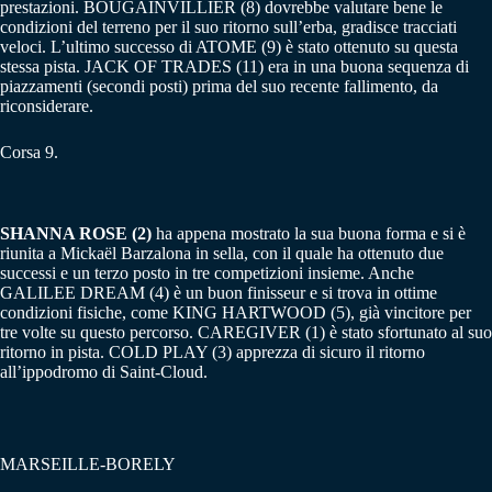
prestazioni. BOUGAINVILLIER (8) dovrebbe valutare bene le
condizioni del terreno per il suo ritorno sull’erba, gradisce tracciati
veloci. L’ultimo successo di ATOME (9) è stato ottenuto su questa
stessa pista. JACK OF TRADES (11) era in una buona sequenza di
piazzamenti (secondi posti) prima del suo recente fallimento, da
riconsiderare.
Corsa 9.
SHANNA ROSE (2)
ha appena mostrato la sua buona forma e si è
riunita a Mickaël Barzalona in sella, ​​con il quale ha ottenuto due
successi e un terzo posto in tre competizioni insieme. Anche
GALILEE DREAM (4) è un buon finisseur e si trova in ottime
condizioni fisiche, come KING HARTWOOD (5), già vincitore per
tre volte su questo percorso. CAREGIVER (1) è stato sfortunato al suo
ritorno in pista. COLD PLAY (3) apprezza di sicuro il ritorno
all’ippodromo di Saint-Cloud.
MARSEILLE-BORELY