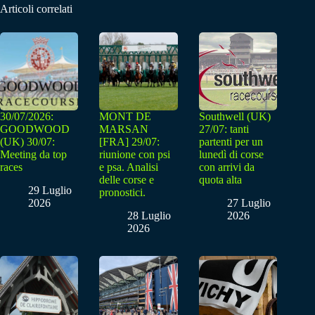
Articoli correlati
30/07/2026:
MONT DE
Southwell (UK)
GOODWOOD
MARSAN
27/07: tanti
(UK) 30/07:
[FRA] 29/07:
partenti per un
Meeting da top
riunione con psi
lunedì di corse
races
e psa. Analisi
con arrivi da
delle corse e
quota alta
29 Luglio
pronostici.
2026
27 Luglio
28 Luglio
2026
2026