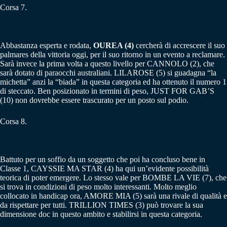
Corsa 7.
Abbastanza esperta e rodata,
OUREA (4)
cercherà di accrescere il suo
palmares della vittoria oggi, per il suo ritorno in un evento a reclamare.
Sarà invece la prima volta a questo livello per CANNOLO (2), che
sarà dotato di paraocchi australiani. LILAROSE (5) si guadagna “la
michetta” anzi la “biada” in questa categoria ed ha ottenuto il numero 1
di steccato. Ben posizionato in termini di peso, JUST FOR GAB’S
(10) non dovrebbe essere trascurato per un posto sul podio.
Corsa 8.
Battuto per un soffio da un soggetto che poi ha concluso bene in
Classe 1, CAYSSIE MA STAR (4) ha qui un’evidente possibilità
teorica di poter emergere. Lo stesso vale per BOMBE LA VIE (7), che
si trova in condizioni di peso molto interessanti. Molto meglio
collocato in handicap ora, AMORE MIA (5) sarà una rivale di qualità e
da rispettare per tutti. TRILLION TIMES (3) può trovare la sua
dimensione doc in questo ambito e stabilirsi in questa categoria.