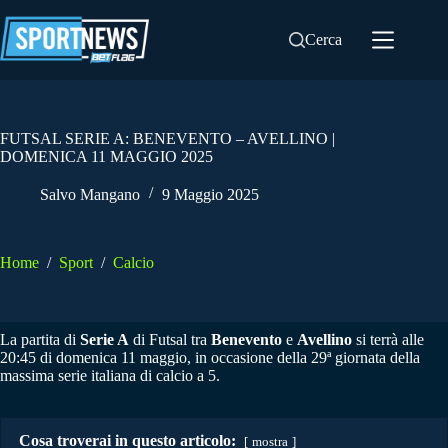
Salta
al
Cerca
contenuto
FUTSAL SERIE A: BENEVENTO – AVELLINO |
DOMENICA 11 MAGGIO 2025
Salvo Mangano
9 Maggio 2025
Home
/
Sport
/
Calcio
La partita di
Serie A
di Futsal tra
Benevento
e
Avellino
si terrà alle
20:45 di domenica 11 maggio, in occasione della 29ª giornata della
massima serie italiana di calcio a 5.
Cosa troverai in questo articolo:
mostra