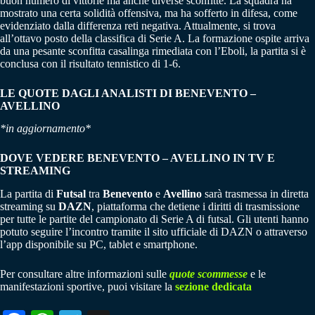
buon numero di vittorie ma anche diverse sconfitte.
La squadra ha
mostrato una certa solidità offensiva, ma ha sofferto in difesa, come
evidenziato dalla differenza reti negativa.
Attualmente, si trova
all’ottavo posto della classifica di Serie A. La formazione ospite arriva
da una pesante sconfitta casalinga rimediata con l’Eboli, la partita si è
conclusa con il risultato tennistico di 1-6.
LE QUOTE DAGLI ANALISTI DI
BENEVENTO –
AVELLINO
*in aggiornamento*
DOVE VEDERE
BENEVENTO – AVELLINO
IN TV E
STREAMING
La partita di
Futsal
tra
Benevento
e
Avellino
sarà trasmessa in diretta
streaming su
DAZN
, piattaforma che detiene i diritti di trasmissione
per tutte le partite del campionato di Serie A di futsal.
Gli utenti hanno
potuto seguire l’incontro tramite il sito ufficiale di DAZN o attraverso
l’app disponibile su PC, tablet e smartphone.
Per consultare altre informazioni sulle
quote scommesse
e le
manifestazioni sportive, puoi visitare la
sezione dedicata