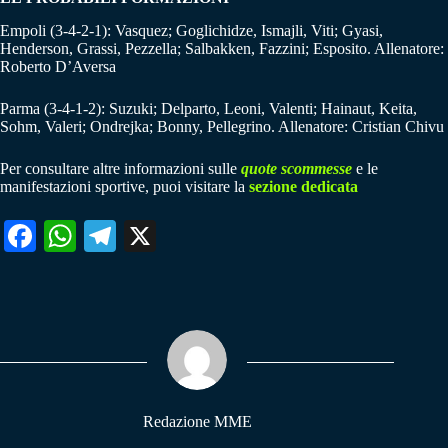
Empoli (3-4-2-1): Vasquez; Goglichidze, Ismajli, Viti; Gyasi,
Henderson, Grassi, Pezzella; Salbakken, Fazzini; Esposito. Allenatore:
Roberto D’Aversa
Parma (3-4-1-2): Suzuki; Delparto, Leoni, Valenti; Hainaut, Keita,
Sohm, Valeri; Ondrejka; Bonny, Pellegrino. Allenatore: Cristian Chivu
Per consultare altre informazioni sulle
quote scommesse
e le
manifestazioni sportive, puoi visitare la
sezione dedicata
Fa
W
Te
X
ce
ha
le
bo
ts
gr
ok
A
a
pp
m
Redazione MME