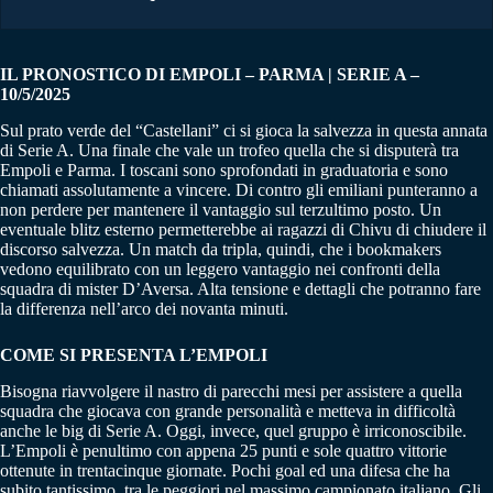
IL PRONOSTICO DI EMPOLI – PARMA | SERIE A –
10/5/2025
Sul prato verde del “Castellani” ci si gioca la salvezza in questa annata
di Serie A. Una finale che vale un trofeo quella che si disputerà tra
Empoli e Parma. I toscani sono sprofondati in graduatoria e sono
chiamati assolutamente a vincere. Di contro gli emiliani punteranno a
non perdere per mantenere il vantaggio sul terzultimo posto. Un
eventuale blitz esterno permetterebbe ai ragazzi di Chivu di chiudere il
discorso salvezza. Un match da tripla, quindi, che i bookmakers
vedono equilibrato con un leggero vantaggio nei confronti della
squadra di mister D’Aversa. Alta tensione e dettagli che potranno fare
la differenza nell’arco dei novanta minuti.
COME SI PRESENTA L’EMPOLI
Bisogna riavvolgere il nastro di parecchi mesi per assistere a quella
squadra che giocava con grande personalità e metteva in difficoltà
anche le big di Serie A. Oggi, invece, quel gruppo è irriconoscibile.
L’Empoli è penultimo con appena 25 punti e sole quattro vittorie
ottenute in trentacinque giornate. Pochi goal ed una difesa che ha
subito tantissimo, tra le peggiori nel massimo campionato italiano. Gli