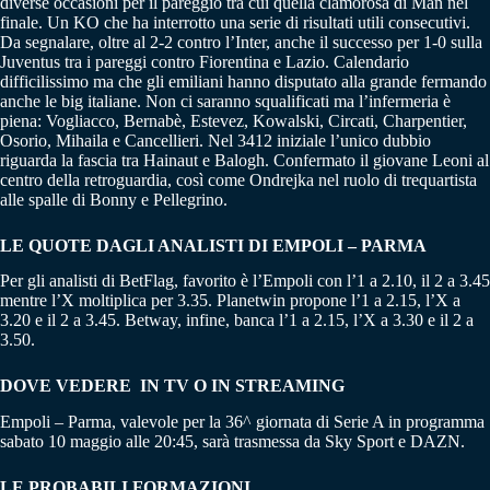
diverse occasioni per il pareggio tra cui quella clamorosa di Man nel
finale. Un KO che ha interrotto una serie di risultati utili consecutivi.
Da segnalare, oltre al 2-2 contro l’Inter, anche il successo per 1-0 sulla
Juventus tra i pareggi contro Fiorentina e Lazio. Calendario
difficilissimo ma che gli emiliani hanno disputato alla grande fermando
anche le big italiane. Non ci saranno squalificati ma l’infermeria è
piena: Vogliacco, Bernabè, Estevez, Kowalski, Circati, Charpentier,
Osorio, Mihaila e Cancellieri. Nel 3412 iniziale l’unico dubbio
riguarda la fascia tra Hainaut e Balogh. Confermato il giovane Leoni al
centro della retroguardia, così come Ondrejka nel ruolo di trequartista
alle spalle di Bonny e Pellegrino.
LE QUOTE DAGLI ANALISTI DI EMPOLI – PARMA
Per gli analisti di BetFlag, favorito è l’Empoli con l’1 a 2.10, il 2 a 3.45
mentre l’X moltiplica per 3.35. Planetwin propone l’1 a 2.15, l’X a
3.20 e il 2 a 3.45. Betway, infine, banca l’1 a 2.15, l’X a 3.30 e il 2 a
3.50.
DOVE VEDERE IN TV O IN STREAMING
Empoli – Parma, valevole per la 36^ giornata di Serie A in programma
sabato 10 maggio alle 20:45, sarà trasmessa da Sky Sport e DAZN.
LE PROBABILI FORMAZIONI