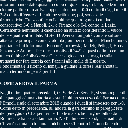
infortuni hanno dato quasi un colpo di grazia ma, di fatto, nelle ultime
cinque partite sono arrivati appena due punti: 0-0 contro il Cagliari e il
2-2 contro il Venezia. Le ultime settimane, poi, sono state
drammatiche. Tre sconfitte nelle ultime quattro gare di cui due
consecutive: 3-0 a Napoli, 2-1 a Firenze e lo 0-1 contro la Lazio.
Certamente nemmeno il calendario ha aiutato considerando il valore
delle squadre affrontate. Mister D’Aversa non potrà contare sul suo
attaccante principale come Colombo, out per squalifica. Mancheranno,
poi, tantissimi infortunati: Kouamè, urkowski, Maleh, Pellegri, Haas,
Sazonov e Anjorin. Per questo motivo il 3421 è quasi definito con un
unico dubbio: Solbakken e Cacace si giocano una maglia sulla
trequarti per fare coppia con Fazzini alle spalle di Esposito.
Fondamentale il ritorno di Ismajli a guidare la difesa. All’andata il
match terminò in parità per 1-1.
COME ARRIVA IL PARMA
Negli ultimi quattro precedenti, tra Serie A e Serie B, si sono registrati
due pareggi ed una vittoria a testa. L’ultimo successo del Parma contro
l’Empoli risale al settembre 2018 quando i ducali si imposero per 1-0.
Come detto in precedenza, all’andata la gara terminò in pareggi: rete
del pareggio di Charpentier nel finale ma anche il rigore fallito da
Bonny che ha pesato tantissimo. Nell’ultimo weekend, la squadra di
Chivu è caduta tra le mura amiche per 0-1 contro il Como fallendo