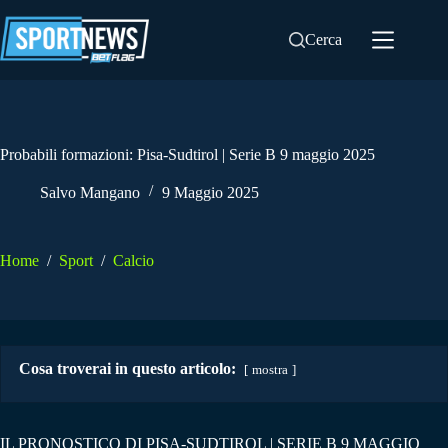
Salta
al
Cerca
contenuto
Probabili formazioni: Pisa-Sudtirol | Serie B 9 maggio 2025
Salvo Mangano
9 Maggio 2025
Home
/
Sport
/
Calcio
Cosa troverai in questo articolo:
mostra
IL PRONOSTICO DI PISA-SUDTIROL | SERIE B 9 MAGGIO