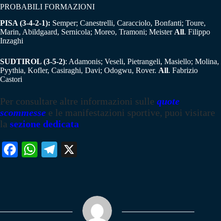
PROBABILI FORMAZIONI
PISA (3-4-2-1):
Semper; Canestrelli, Caracciolo, Bonfanti; Toure,
Marin, Abildgaard, Sernicola; Moreo, Tramoni; Meister
All
. Filippo
Inzaghi
SUDTIROL (3-5-2)
: Adamonis; Veseli, Pietrangeli, Masiello; Molina,
Pyythia, Kofler, Casiraghi, Davi; Odogwu, Rover.
All
. Fabrizio
Castori
Per consultare altre informazioni sulle
quote
scommesse
e le manifestazioni sportive, puoi visitare
la
sezione dedicata
Fa
W
Te
X
ce
ha
le
bo
ts
gr
ok
A
a
pp
m