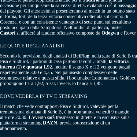
occasione per conquistare la salvezza diretta, evitando così il passaggio
dai playout. Gli altoatesini si presenteranno al match in un ottimo stato
di forma, forti della terza vittoria consecutiva ottenuta sul campo di
Cosenza, e con un consistente vantaggio di sette punti sul terzultimo
posto occupato dalla Sampdoria. Nell’undici di partenza, mister
Castori
si affiderà al tandem offensivo composto da
Odogwu
e Rover.
LE QUOTE DEGLI ANALISTI
Secondo le previsioni degli analisti di
BetFlag
, nella gara di Serie B tra
Pisa e Sudtirol, i padroni di casa partono favoriti. Infatti,
la vittoria
interna (1) è quotata 1,92
, mentre il segno X e il 2 vengono pagati
rispettivamente 3,00 e 4,35. Nel palinsesto complessivo delle
scommesse relative a questa sfida, i bookmaker Lottomatica e Goldbet
propongono l’1 a 1,92; Sisal, invece, lo banca a 1,85.
DOVE VEDERLA IN TV E STREAMING
Il match che vede contrapposti Pisa e Sudtirol, valevole per la
trentottesima giornata di Serie B, è in programma venerdì 9 maggio
alle ore 20.30. L’evento sarà trasmesso in diretta e in esclusiva sulla
piattaforma streaming
DAZN
, previa sottoscrizione di un
abbonamento.