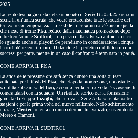
2025
La trentottesima giornata del campionato di
Serie B
2024/25 andrà in
scena in un’unica serata, che vedrà protagoniste tutte le squadre del
torneo in contemporanea. Tra le sfide in programma c’è anche quella
che mette di fronte
Pisa
, reduce dalla matematica promozione dopo
oltre trent’anni, e
Sudtirol
, a un passo dalla salvezza aritmetica e con
lo sguardo anche ai playoff. Se prendiamo in considerazione i cinque
incroci più recenti tra loro, il bilancio è in perfetto equilibrio con due
successi per parte, mentre in un caso il confronto è terminato in parità.
COME ARRIVA IL PISA
La sfida delle prossime ore sarà senza dubbio una sorta di festa
anticipata per i tifosi del
Pisa
, che, dopo la promozione, nonostante la
sconfitta sul campo del Bari, avranno per la prima volta l’occasione di
congratularsi con la squadra. Un risultato storico per la formazione
guidata da Filippo
Inzaghi
, che ritrova la Serie A dopo trentaquattro
stagioni e per la prima volta nel nuovo millennio. Nello schieramento
iniziale,
Meister
fungerà da unico riferimento avanzato, sostenuto da
Moreo e Tramoni.
COME ARRIVA IL SUDTIROL
Tuttavia, la partita rappresenta anche per il
Sudtirol
una ghiotta