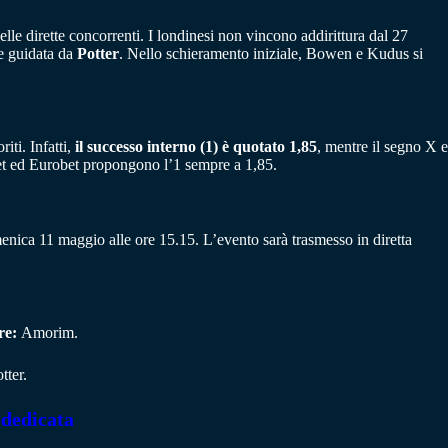
delle dirette concorrenti. I londinesi non vincono addirittura dal 27
ne guidata da
Potter
. Nello schieramento iniziale, Bowen e Kudus si
iti. Infatti,
il successo interno (1) è quotato 1,85
, mentre il segno X e
bet ed Eurobet propongono l’1 sempre a 1,85.
nica 11 maggio alle ore 15.15. L’evento sarà trasmesso in diretta
re:
Amorim.
tter.
 dedicata