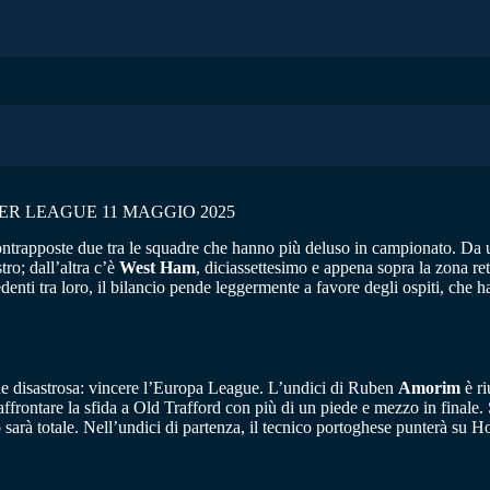
ER LEAGUE 11 MAGGIO 2025
ntrapposte due tra le squadre che hanno più deluso in campionato. Da 
stro; dall’altra c’è
West Ham
, diciassettesimo e appena sopra la zona re
enti tra loro, il bilancio pende leggermente a favore degli ospiti, che h
ne disastrosa: vincere l’Europa League. L’undici di Ruben
Amorim
è ri
rontare la sfida a Old Trafford con più di un piede e mezzo in finale. 
rà totale. Nell’undici di partenza, il tecnico portoghese punterà su Ho