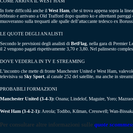
COME ARRIVA IL WEST HAM
In forte difficoltà anche il
West Ham
, che si trova appena sopra la line
febbraio e arrivano a Old Trafford dopo quattro ko e altrettanti pareg
muoveranno sulla trequarti alle spalle dell’attaccante tedesco ex Boru
LE QUOTE DEGLI ANALISTI
Secondo le previsioni degli analisti di
BetFlag
, nella gara di Premier L
il 2 vengono pagati rispettivamente 3,70 e 3,80. Nel palinsesto comple
DOVE VEDERLA IN TV E STREAMING
L’incontro che mette di fronte Manchester United e West Ham, valevole
televisiva su
Sky Sport
, al canale 252 del satellite, ma anche in stre
PROBABILI FORMAZIONI
Manchester United (3-4-3):
Onana; Lindelof, Maguire, Yoro; Mazrao
West Ham (3-4-2-1):
Areola; Todibo, Kilman, Cresswell; Wan-Bissak
Per consultare altre informazioni sulle
quote scommes