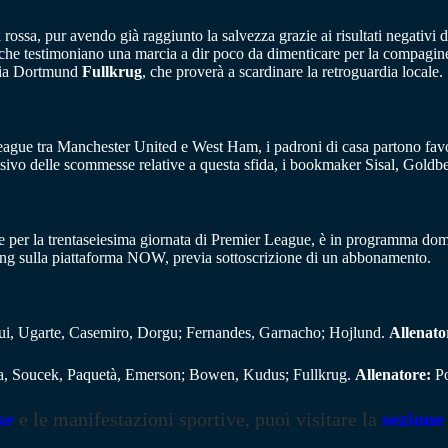
a rossa, pur avendo già raggiunto la salvezza grazie ai risultati negativi 
gi che testimoniano una marcia a dir poco da dimenticare per la compagi
ssia Dortmund
Fullkrug
, che proverà a scardinare la retroguardia locale.
eague tra Manchester United e West Ham, i padroni di casa partono favor
ssivo delle scommesse relative a questa sfida, i bookmaker Sisal, Gold
 per la trentaseiesima giornata di Premier League, è in programma dome
aming sulla piattaforma NOW, previa sottoscrizione di un abbonamento.
ui, Ugarte, Casemiro, Dorgu; Fernandes, Garnacho; Hojlund.
Allenato
a, Soucek, Paquetà, Emerson; Bowen, Kudus; Fullkrug.
Allenatore:
Po
se
e le manifestazioni sportive, puoi visitare la
sezione