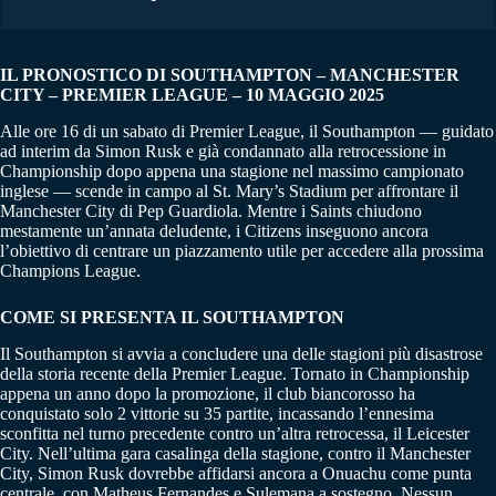
IL PRONOSTICO DI SOUTHAMPTON – MANCHESTER
CITY – PREMIER LEAGUE – 10 MAGGIO 2025
Alle ore 16 di un sabato di Premier League, il Southampton — guidato
ad interim da Simon Rusk e già condannato alla retrocessione in
Championship dopo appena una stagione nel massimo campionato
inglese — scende in campo al St. Mary’s Stadium per affrontare il
Manchester City di Pep Guardiola. Mentre i Saints chiudono
mestamente un’annata deludente, i Citizens inseguono ancora
l’obiettivo di centrare un piazzamento utile per accedere alla prossima
Champions League.
COME SI PRESENTA IL SOUTHAMPTON
Il Southampton si avvia a concludere una delle stagioni più disastrose
della storia recente della Premier League. Tornato in Championship
appena un anno dopo la promozione, il club biancorosso ha
conquistato solo 2 vittorie su 35 partite, incassando l’ennesima
sconfitta nel turno precedente contro un’altra retrocessa, il Leicester
City. Nell’ultima gara casalinga della stagione, contro il Manchester
City, Simon Rusk dovrebbe affidarsi ancora a Onuachu come punta
centrale, con Matheus Fernandes e Sulemana a sostegno. Nessun