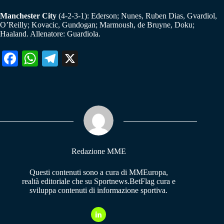
Manchester City
(4-2-3-1): Ederson; Nunes, Ruben Dias, Gvardiol,
O’Reilly; Kovacic, Gundogan; Marmoush, de Bruyne, Doku;
Haaland. Allenatore: Guardiola.
Fa
W
Te
X
ce
ha
le
bo
ts
gr
ok
A
a
pp
m
Redazione MME
Questi contenuti sono a cura di MMEuropa,
realtà editoriale che su Sportnews.BetFlag cura e
sviluppa contenuti di informazione sportiva.