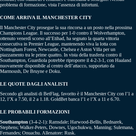
problema di formazione, vista l’assenza di infortuni.
COME ARRIVA IL MANCHESTER CITY
Il Manchester City prosegue la sua rincorsa a un posto nella prossima
Champions League. Il successo per 1-0 contro il Wolverhampton,
ottenuto venerdì scorso all’Etihad, ha segnato la quarta vittoria
consecutiva in Premier League, mantenendo viva la lotta con
Nottingham Forest, Newcastle, Chelsea e Aston Villa per un
piazzamento tra le prime quattro. In vista della trasferta contro il
Southampton, Guardiola potrebbe riproporre il 4-2-3-1, con Haaland
nuovamente disponibile al centro dell’attacco, supportato da
Marmoush, De Bruyne e Doku.
LE QUOTE DAGLI ANALISTI
Secondo gli analisti di BetFlag, favorito è il Manchester City con l’1 a
12, l’X a 7.50, il 2 a 1.18. GoldBet banca l’1 e l’X a 11 e 6.70.
LE PROBABILI FORMAZIONI
Southampton
(3-4-2-1): Ramsdale; Harwood-Bellis, Bednarek,
Stephens; Walker-Peters, Downes, Ugochukwu, Manning; Sulemana,
Fernandes; Onuachu. Allenatore: Rusk.