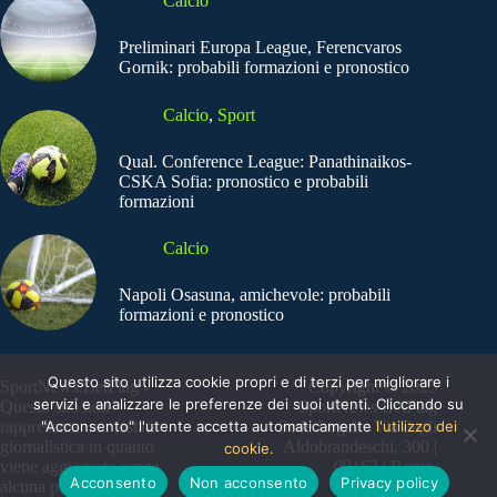
Calcio
Preliminari Europa League, Ferencvaros
Gornik: probabili formazioni e pronostico
Calcio
,
Sport
Qual. Conference League: Panathinaikos-
CSKA Sofia: pronostico e probabili
formazioni
Calcio
Napoli Osasuna, amichevole: probabili
formazioni e pronostico
Questo sito utilizza cookie propri e di terzi per migliorare i
SportNews.BetFlag -
Copyright © 2025
servizi e analizzare le preferenze dei suoi utenti. Cliccando su
Questo sito non
SportNews BetFlag
rappresenta una testata
"Acconsento" l'utente accetta automaticamente
Sede Legale: Via degli
l'utilizzo dei
giornalistica in quanto
Aldobrandeschi, 300 |
cookie.
viene aggiornato senza
00163 | Roma
Acconsento
Non acconsento
Privacy policy
alcuna periodicità