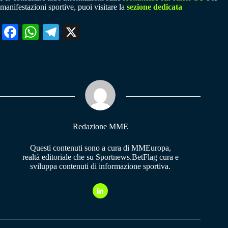
manifestazioni sportive, puoi visitare la
sezione dedicata
Fa
W
Te
X
ce
ha
le
bo
ts
gr
ok
A
a
pp
m
Redazione MME
Questi contenuti sono a cura di MMEuropa,
realtà editoriale che su Sportnews.BetFlag cura e
sviluppa contenuti di informazione sportiva.