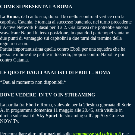
COME SI PRESENTA LA ROMA
La
Roma
, dal canto suo, dopo il ko nello scontro al vertice con la
capolista Catania, è tornata al successo battendo, nel turno precedente
l’Active Network Futasal per 3 a 2. Giallorossi che potrebbe ancora
scavalcare Napoli in terza posizione, in quando i partenopei vantano
due punti di vantaggio sui capitolini a due turni dal termine della
regular season.
Partita importantissima quella contro Eboli per una squadra che ha
perso le ultime due partite in trasferta, proprio contro Napoli e poi
contro Catania.
LE QUOTE DAGLI ANALISTI DI EBOLI – ROMA
*Dati al momento non disponibili*
DOVE VEDERE IN TV O IN STREAMING
La partita fra Eboli e Roma, valevole per la 29esima giornata di Serie
A, in programma domenica 11 maggio alle 20.45, sarà visibile in
diretta sui canali di
Sky Sport
. In streaming sull’app Sky Go e su
NOW Tv.
Per consultare altre informazioni sulle
scommesse sul calcio a 5
e le