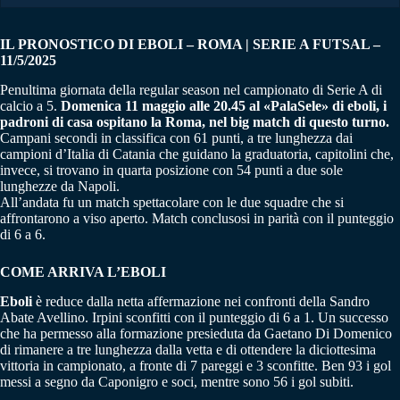
IL PRONOSTICO DI EBOLI – ROMA | SERIE A FUTSAL –
11/5/2025
Penultima giornata della regular season nel campionato di Serie A di
calcio a 5.
Domenica 11 maggio alle 20.45 al «PalaSele» di eboli, i
padroni di casa ospitano la Roma, nel big match di questo turno.
Campani secondi in classifica con 61 punti, a tre lunghezza dai
campioni d’Italia di Catania che guidano la graduatoria, capitolini che,
invece, si trovano in quarta posizione con 54 punti a due sole
lunghezze da Napoli.
All’andata fu un match spettacolare con le due squadre che si
affrontarono a viso aperto. Match conclusosi in parità con il punteggio
di 6 a 6.
COME ARRIVA L’EBOLI
Eboli
è reduce dalla netta affermazione nei confronti della Sandro
Abate Avellino. Irpini sconfitti con il punteggio di 6 a 1. Un successo
che ha permesso alla formazione presieduta da Gaetano Di Domenico
di rimanere a tre lunghezza dalla vetta e di ottendere la diciottesima
vittoria in campionato, a fronte di 7 pareggi e 3 sconfitte. Ben 93 i gol
messi a segno da Caponigro e soci, mentre sono 56 i gol subiti.