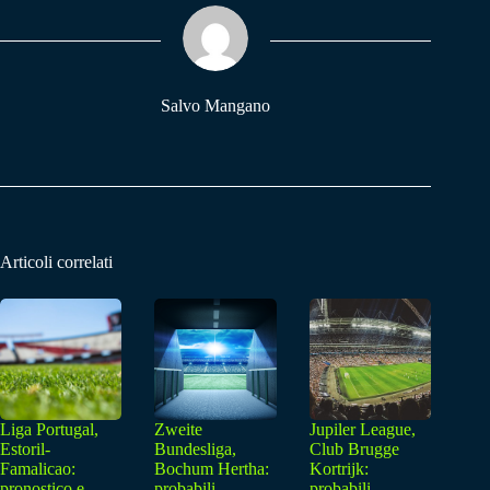
ok
A
a
pp
m
Salvo Mangano
Articoli correlati
Liga Portugal,
Zweite
Jupiler League,
Estoril-
Bundesliga,
Club Brugge
Famalicao:
Bochum Hertha:
Kortrijk:
pronostico e
probabili
probabili