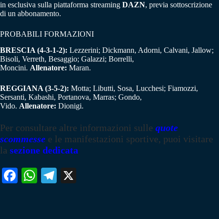
in esclusiva sulla piattaforma streaming
DAZN
, previa sottoscrizione
di un abbonamento.
PROBABILI FORMAZIONI
BRESCIA (4-3-1-2):
Lezzerini; Dickmann, Adorni, Calvani, Jallow;
Bisoli, Verreth, Besaggio; Galazzi; Borrelli,
Moncini.
Allenatore:
Maran.
REGGIANA (3-5-2):
Motta; Libutti, Sosa, Lucchesi; Fiamozzi,
Sersanti, Kabashi, Portanova, Marras; Gondo,
Vido.
Allenatore:
Dionigi.
Per consultare altre informazioni sulle
quote
scommesse
e le manifestazioni sportive, puoi visitare
la
sezione dedicata
Fa
W
Te
X
ce
ha
le
bo
ts
gr