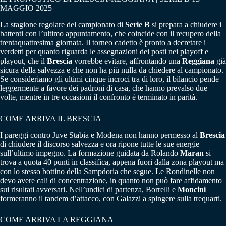
MAGGIO 2025
La stagione regolare del campionato di
Serie B
si prepara a chiudere i
battenti con l’ultimo appuntamento, che coincide con il recupero della
trentaquattresima giornata. Il torneo cadetto è pronto a decretare i
verdetti per quanto riguarda le assegnazioni dei posti nei playoff e
playout, che il
Brescia
vorrebbe evitare, affrontando una
Reggiana
già
sicura della salvezza e che non ha più nulla da chiedere al campionato.
Se consideriamo gli ultimi cinque incroci tra di loro, il bilancio pende
leggermente a favore dei padroni di casa, che hanno prevalso due
volte, mentre in tre occasioni il confronto è terminato in parità.
COME ARRIVA IL BRESCIA
I pareggi contro Juve Stabia e Modena non hanno permesso al
Brescia
di chiudere il discorso salvezza e ora ripone tutte le sue energie
sull’ultimo impegno. La formazione guidata da Rolando
Maran
si
trova a quota 40 punti in classifica, appena fuori dalla zona playout ma
con lo stesso bottino della Sampdoria che segue. Le Rondinelle non
devo avere cali di concentrazione, in quanto non può fare affidamento
sui risultati avversari. Nell’undici di partenza, Borrelli e
Moncini
formeranno il tandem d’attacco, con Galazzi a spingere sulla trequarti.
COME ARRIVA LA REGGIANA