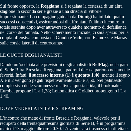
Sul fronte opposto, la
Reggiana
si è regalata la certezza di un’altra
stagione in seconda serie grazie a una striscia di vittorie
impressionante. La compagine guidata da
Dionigi
ha infilato quattro
successi consecutivi, assicurandosi di affrontare l’ultimo incontro in
totale serenità dopo aver attraversato qualche momento di defaillance
nel corso dell’annata. Nello schieramento iniziale, ci sarà spazio per la
coppia offensiva composta da Gondo e
Vido
, con Fiamozzi e Marras
sulle corsie laterali di centrocampo.
LE QUOTE DEGLI ANALISTI
Dando un’occhiata alle previsioni degli analisti di
BetFlag
, nella gara
di Serie B tra Brescia e Reggiana, i padroni di casa partono nettamente
favoriti. Infatti,
il successo interno (1) è quotato 1,40
, mentre il segno
X e il 2 vengono pagati rispettivamente 3,85 e 7,50. Nel palinsesto
complessivo delle scommesse relative a questa sfida, il bookmaker
Eurobet propone l’1 a 1,38; Lottomatica e Goldbet propongono l’1 a
1,40.
DOVE VEDERLA IN TV E STREAMING
L’incontro che mette di fronte Brescia e Reggiana, valevole per il
recupero della trentaquattresima giornata di Serie B, è in programma
martedì 13 maggio alle ore 20.30. L’evento sarà trasmesso in diretta e