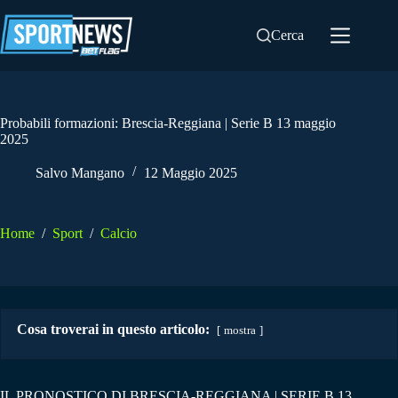
Salta
al
Cerca
contenuto
Probabili formazioni: Brescia-Reggiana | Serie B 13 maggio
2025
Salvo Mangano
12 Maggio 2025
Home
/
Sport
/
Calcio
Cosa troverai in questo articolo:
mostra
IL PRONOSTICO DI BRESCIA-REGGIANA | SERIE B 13