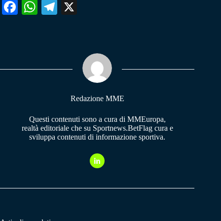
Fa
W
Te
X
ce
ha
le
bo
ts
gr
ok
A
a
pp
m
Redazione MME
Questi contenuti sono a cura di MMEuropa,
realtà editoriale che su Sportnews.BetFlag cura e
sviluppa contenuti di informazione sportiva.