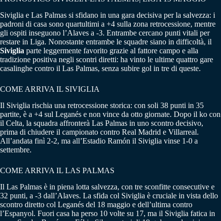
Siviglia e Las Palmas si sfidano in una gara decisiva per la salvezza: i
padroni di casa sono quartultimi a +4 sulla zona retrocessione, mentre
gli ospiti inseguono l’Alaves a -3. Entrambe cercano punti vitali per
restare in Liga.
Nonostante entrambe le squadre siano in difficoltà, il
Siviglia
parte leggermente favorito grazie al fattore campo e alla
tradizione positiva negli scontri diretti: ha vinto le ultime quattro gare
casalinghe contro il Las Palmas, senza subire gol in tre di queste.
COME ARRIVA IL SIVIGLIA
Il Siviglia rischia una retrocessione storica: con soli 38 punti in 35
partite, è a +4 sul Leganés e non vince da otto giornate. Dopo il ko con
il Celta, la squadra affronterà Las Palmas in uno scontro decisivo,
prima di chiudere il campionato contro Real Madrid e Villarreal.
All’andata finì 2-2, ma all’Estadio Ramón il Siviglia vinse 1-0 a
settembre.
COME ARRIVA IL LAS PALMAS
Il Las Palmas è in piena lotta salvezza, con tre sconfitte consecutive e
32 punti, a -3 dall’Alaves. La sfida col Siviglia è cruciale in vista dello
scontro diretto col Leganés del 18 maggio e dell’ultima contro
l’Espanyol. Fuori casa ha perso 10 volte su 17, ma il Siviglia fatica in