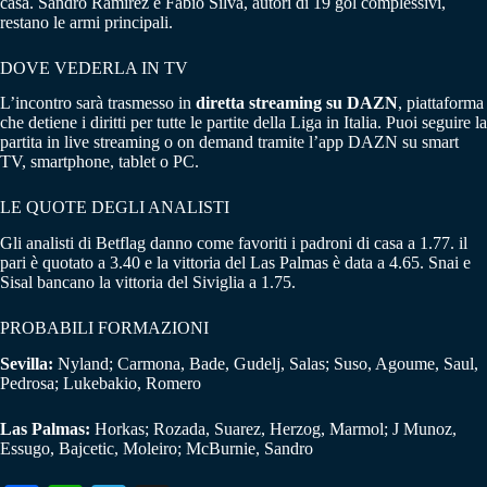
casa. Sandro Ramírez e Fábio Silva, autori di 19 gol complessivi,
restano le armi principali.
DOVE VEDERLA IN TV
L’incontro sarà trasmesso in
diretta streaming su DAZN
, piattaforma
che detiene i diritti per tutte le partite della Liga in Italia.
Puoi seguire la
partita in live streaming o on demand tramite l’app DAZN su smart
TV, smartphone, tablet o PC.
LE QUOTE DEGLI ANALISTI
Gli analisti di Betflag danno come favoriti i padroni di casa a 1.77. il
pari è quotato a 3.40 e la vittoria del Las Palmas è data a 4.65. Snai e
Sisal bancano la vittoria del Siviglia a 1.75.
PROBABILI FORMAZIONI
Sevilla:
Nyland; Carmona, Bade, Gudelj, Salas; Suso, Agoume, Saul,
Pedrosa; Lukebakio, Romero
Las Palmas:
Horkas; Rozada, Suarez, Herzog, Marmol; J Munoz,
Essugo, Bajcetic, Moleiro; McBurnie, Sandro