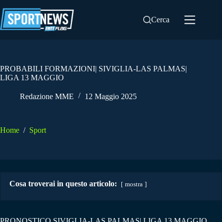
Salta
al
Cerca
contenuto
PROBABILI FORMAZIONI| SIVIGLIA-LAS PALMAS|
LIGA 13 MAGGIO
Redazione MME
12 Maggio 2025
Home
/
Sport
Cosa troverai in questo articolo:
mostra
PRONOSTICO SIVIGLIA-LAS PALMAS| LIGA 13 MAGGIO