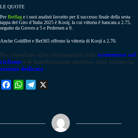
LE QUOTE
Per
Betflag
e i suoi analisti favorito per il successo finale della sesta
tappa del Giro d’Italia 2025 è Kooij, la cui vittoria è bancata a 2.75,
seguito da Groves a 5 e Pedersen a 9.
Anche GoldBet e Bet365 offrono la vittoria di Kooji a 2.70.
Per consultare altre informazioni sulle
scommesse sul
ciclismo
e le manifestazioni sportive, puoi visitare la
sezione dedicata
Fa
W
Te
X
ce
ha
le
bo
ts
gr
ok
A
a
pp
m