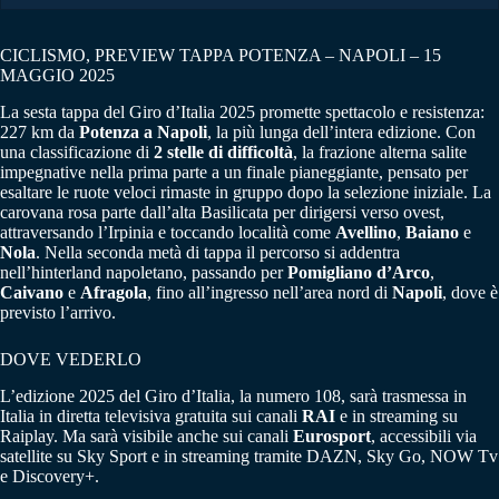
CICLISMO, PREVIEW TAPPA POTENZA – NAPOLI – 15
MAGGIO 2025
La sesta tappa del Giro d’Italia 2025 promette spettacolo e resistenza:
227 km da
Potenza a Napoli
, la più lunga dell’intera edizione. Con
una classificazione di
2 stelle di difficoltà
, la frazione alterna salite
impegnative nella prima parte a un finale pianeggiante, pensato per
esaltare le ruote veloci rimaste in gruppo dopo la selezione iniziale. La
carovana rosa parte dall’alta Basilicata per dirigersi verso ovest,
attraversando l’Irpinia e toccando località come
Avellino
,
Baiano
e
Nola
. Nella seconda metà di tappa il percorso si addentra
nell’hinterland napoletano, passando per
Pomigliano d’Arco
,
Caivano
e
Afragola
, fino all’ingresso nell’area nord di
Napoli
, dove è
previsto l’arrivo.
DOVE VEDERLO
L’edizione 2025 del Giro d’Italia, la numero 108, sarà trasmessa in
Italia in diretta televisiva gratuita sui canali
RAI
e in streaming su
Raiplay. Ma sarà visibile anche sui canali
Eurosport
, accessibili via
satellite su Sky Sport e in streaming tramite DAZN, Sky Go, NOW Tv
e Discovery+.