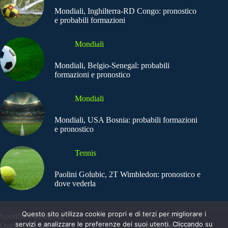
Mondiali, Inghilterra-RD Congo: pronostico
e probabili formazioni
Mondiali
Mondiali, Belgio-Senegal: probabili
formazioni e pronostico
Mondiali
Mondiali, USA Bosnia: probabili formazioni
e pronostico
Tennis
Paolini Golubic, 2T Wimbledon: pronostico e
dove vederla
Questo sito utilizza cookie propri e di terzi per migliorare i
SportNews.BetFlag -
Copyright © 2025
servizi e analizzare le preferenze dei suoi utenti. Cliccando su
Questo sito non
SportNews BetFlag