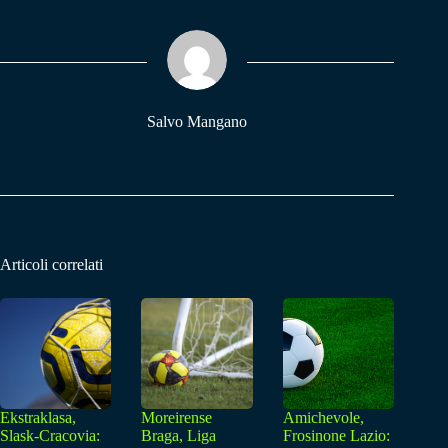
bo
ts
gr
ok
A
a
pp
m
Salvo Mangano
Articoli correlati
Ekstraklasa,
Moreirense
Amichevole,
Slask-Cracovia:
Braga, Liga
Frosinone Lazio: