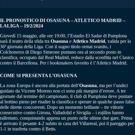
IL PRONOSTICO DI OSASUNA – ATLETICO MADRID –
LALIGA – 19/2/2024
Giovedì 15 maggio, alle ore 19:00, l’Estadio El Sadar di Pamplona
sarà il teatro della sfida tra
Osasuna
e
Atletico
Madrid
, valida per la
36ª giornata della Liga. Con il sogno titolo ormai svanito, i
Colchoneros di Diego Simeone puntano ora al secondo posto in
classifica, occupato dal Real Madrid, reduce dalla sconfitta nel Clasico
contro il Barcellona. Per i bookmakers favorito è l’Atletico Madrid.
COME SI PRESENTA L’OSASUNA
La zona Europa è ancora alla portata dell’
Osasuna
, ma per l’undici
guidato da Vicente Moreno non ci sono più margini d’errore. A tre
giornate dal termine del campionato, il club di Pamplona deve puntare
al bottino pieno per risalire la classifica e sperare in qualche passo falso
delle dirette concorrenti. Dopo un momento brillante – tre vittorie
consecutive contro Girona, Valladolid e Siviglia – i rojillos hanno
rallentato, conquistando appena un punto nelle ultime due gare. Prima
è arrivato il pesante 4-2 subito in casa del Villarreal, poi il pareggio per
1-1 in trasferta contro il Betis.