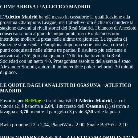
COME ARRIVA L’
ATLETICO MADRID
L’
Atletico Madrid
ha già messo in cassaforte la qualificazione alla
prossima Champions League, ma l’obiettivo ora è chiaro: chiudere la
stagione davanti ai rivali storici del Real Madrid. I blancos di Ancelotti
conservano un margine di cinque punti, ma i Rojiblancos non
intendono mollare la presa nelle ultime tre giornate. La squadra di
Simeone si presenta a Pamplona dopo una serie positiva, con sette
punti conquistati nelle ultime tre partite. Il risultato più eclatante è
arrivato alla 35ª giornata, quando l’Atletico ha travolto la Real
Sociedad con un netto 4-0. Protagonista assoluto della serata è stato
Alexander Sorloth, autore di un incredibile poker nei primi 30 minuti
di gioco.
LE QUOTE DAGLI ANALISTI DI OSASUNA – ATLETICO
MADRID
Favorito per
BetFlag
e i suoi analisti è l’
Atletico Madrid
, la cui
vittoria (2) è bancata a
2,04
, il successo dell’
Osasuna
(1) si trova a
lavagna a
3,70
, mentre il pareggio (X) vale
3,30
volte la posta.
Bwin propone il 2 a 2,04, PlanetWin a 2,00, Snai e Bet365 a 2,10.
DOVE VEDERE OSASUNA – ATLETICO MADRID IN TV E