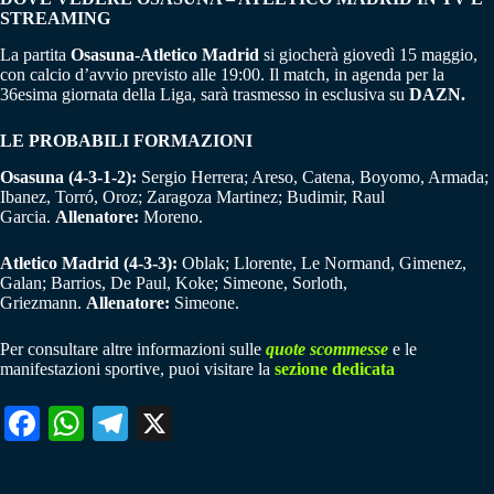
STREAMING
La partita
Osasuna-Atletico Madrid
si giocherà giovedì 15 maggio,
con calcio d’avvio previsto alle 19:00. Il match, in agenda per la
36esima giornata della Liga, sarà trasmesso in esclusiva su
DAZN.
LE PROBABILI FORMAZIONI
Osasuna (4-3-1-2):
Sergio Herrera; Areso, Catena, Boyomo, Armada;
Ibanez, Torró, Oroz; Zaragoza Martinez; Budimir, Raul
Garcia.
Allenatore:
Moreno.
Atletico Madrid (4-3-3):
Oblak; Llorente, Le Normand, Gimenez,
Galan; Barrios, De Paul, Koke; Simeone, Sorloth,
Griezmann.
Allenatore:
Simeone.
Per consultare altre informazioni sulle
quote scommesse
e le
manifestazioni sportive, puoi visitare la
sezione dedicata
Fa
W
Te
X
ce
ha
le