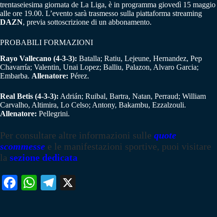
trentaseiesima giornata de La Liga, è in programma giovedì 15 maggio
alle ore 19.00. L’evento sarà trasmesso sulla piattaforma streaming
DAZN
, previa sottoscrizione di un abbonamento.
PROBABILI FORMAZIONI
Rayo Vallecano (4-3-3):
Batalla; Ratiu, Lejeune, Hernandez, Pep
Chavarría; Valentin, Unai Lopez; Balliu, Palazon, Alvaro Garcia;
Embarba.
Allenatore:
Pérez.
Real Betis (4-3-3):
Adrián; Ruibal, Bartra, Natan, Perraud; William
Carvalho, Altimira, Lo Celso; Antony, Bakambu, Ezzalzouli.
Allenatore:
Pellegrini.
Per consultare altre informazioni sulle
quote
scommesse
e le manifestazioni sportive, puoi visitare
la
sezione dedicata
Fa
W
Te
X
ce
ha
le
bo
ts
gr