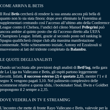
COME ARRIVA IL BETIS
Il Real
Betis
cercherà di rendere la sua annata ancora più bella di
quanto non lo sia stata finora: dopo aver eliminato la Fiorentina ai
supplementari centrando così l’accesso all’ultimo atto della Conference
League contro il Chelsea, l’undici del cileno Manuel
Pellegrini
può
ancora ambire al quinto posto che dà l’accesso diretto alla UEFA
Champions League. Infatti, grazie al secondo posto nel ranking la
Spagna qualificherà cinque club alla massima manifestazione
continentale. Nello schieramento iniziale, Antony ed Ezzalzouli si
muoveranno ai lati del tridente completato da
Balambu
.
LE QUOTE DEGLI ANALISTI
Dando un’occhiata alle previsioni degli analisti di
BetFlag
, nella gara
de La Liga tra Vallecano e Betis, gli ospiti partono leggermente
favoriti. Infatti,
il successo esterno (2) è quotato 2,35
, mentre l’1 e il
segno X vengono pagati 3,10. Nel palinsesto complessivo delle
scommesse relative a questa sfida, i bookmaker Sisal, Bwin e Goldbet
propongono il 2 sempre a 2,35.
DOVE VEDERLA IN TV E STREAMING
L’incontro che mette di fronte Rayo Vallecano e Betis, valevole per la