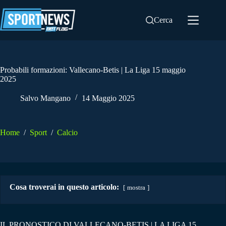
Salta
al
Cerca
contenuto
Probabili formazioni: Vallecano-Betis | La Liga 15 maggio
2025
Salvo Mangano
14 Maggio 2025
Home
/
Sport
/
Calcio
Cosa troverai in questo articolo:
mostra
IL PRONOSTICO DI VALLECANO-BETIS | LA LIGA 15