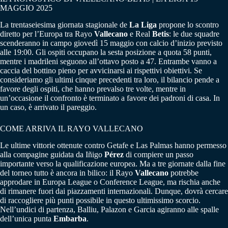
MAGGIO 2025
La trentaseiesima giornata stagionale de
La Liga
propone lo scontro
diretto per l’Europa tra Rayo
Vallecano
e Real
Betis
: le due squadre
scenderanno in campo giovedì 15 maggio con calcio d’inizio previsto
alle 19:00. Gli ospiti occupano la sesta posizione a quota 58 punti,
mentre i madrileni seguono all’ottavo posto a 47. Entrambe vanno a
caccia del bottino pieno per avvicinarsi ai rispettivi obiettivi. Se
consideriamo gli ultimi cinque precedenti tra loro, il bilancio pende a
favore degli ospiti, che hanno prevalso tre volte, mentre in
un’occasione il confronto è terminato a favore dei padroni di casa. In
un caso, è arrivato il pareggio.
COME ARRIVA IL RAYO VALLECANO
Le ultime vittorie ottenute contro Getafe e Las Palmas hanno permesso
alla compagine guidata da Iñigo
Pérez
di compiere un passo
importante verso la qualificazione europea. Ma a tre giornate dalla fine
del torneo tutto è ancora in bilico: il Rayo
Vallecano
potrebbe
approdare in Europa League o Conference League, ma rischia anche
di rimanere fuori dai piazzamenti internazionali. Dunque, dovrà cercare
di raccogliere più punti possibile in questo ultimissimo scorcio.
Nell’undici di partenza, Balliu, Palazon e Garcia agiranno alle spalle
dell’unica punta
Embarba
.