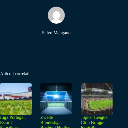
ok
A
a
pp
m
Salvo Mangano
Articoli correlati
Liga Portugal,
Zweite
Jupiler League,
Estoril-
Bundesliga,
Club Brugge
Famalicao:
Bochum Hertha:
Kortrijk: