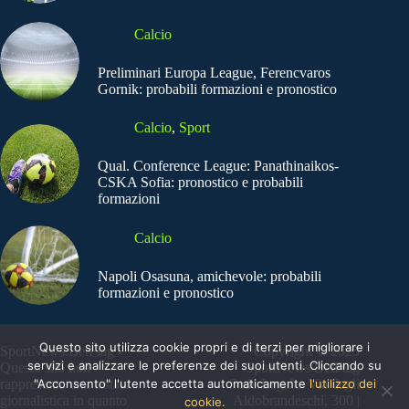
Calcio
Preliminari Europa League, Ferencvaros
Gornik: probabili formazioni e pronostico
Calcio
,
Sport
Qual. Conference League: Panathinaikos-
CSKA Sofia: pronostico e probabili
formazioni
Calcio
Napoli Osasuna, amichevole: probabili
formazioni e pronostico
Questo sito utilizza cookie propri e di terzi per migliorare i
SportNews.BetFlag -
Copyright © 2025
servizi e analizzare le preferenze dei suoi utenti. Cliccando su
Questo sito non
SportNews BetFlag
"Acconsento" l'utente accetta automaticamente
l'utilizzo dei
rappresenta una testata
Sede Legale: Via degli
giornalistica in quanto
Aldobrandeschi, 300 |
cookie.