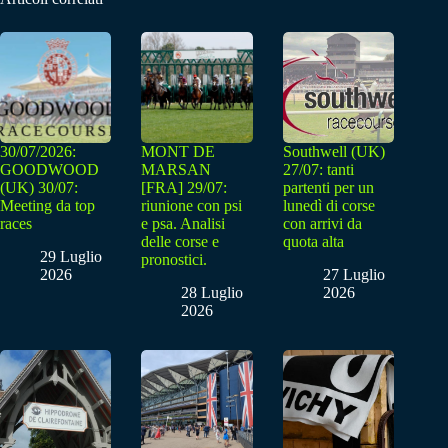
30/07/2026:
MONT DE
Southwell (UK)
GOODWOOD
MARSAN
27/07: tanti
(UK) 30/07:
[FRA] 29/07:
partenti per un
Meeting da top
riunione con psi
lunedì di corse
races
e psa. Analisi
con arrivi da
delle corse e
quota alta
29 Luglio
pronostici.
2026
27 Luglio
28 Luglio
2026
2026