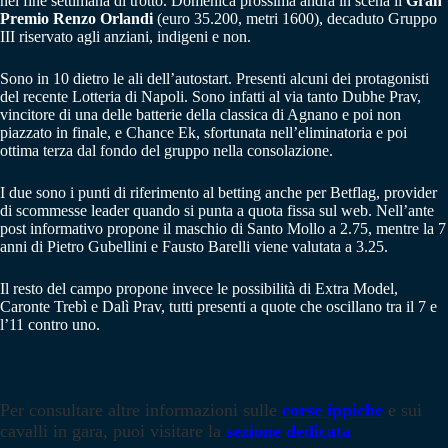
nel fine settimana di trotto. Domenica prossima andrà in scena il
Gran
Premio Renzo Orlandi
(euro 35.200, metri 1600), decaduto Gruppo
III riservato agli anziani, indigeni e non.
Sono in 10 dietro le ali dell’autostart. Presenti alcuni dei protagonisti
del recente Lotteria di Napoli. Sono infatti al via tanto Dubhe Prav,
vincitore di una delle batterie della classica di Agnano e poi non
piazzato in finale, e Chance Ek, sfortunata nell’eliminatoria e poi
ottima terza dal fondo del gruppo nella consolazione.
I due sono i punti di riferimento al betting anche per Betflag, provider
di scommesse leader quando si punta a quota fissa sul web. Nell’ante
post informativo propone il maschio di Santo Mollo a 2.75, mentre la 7
anni di Pietro Gubellini e Fausto Barelli viene valutata a 3.25.
Il resto del campo propone invece le possibilità di Extra Model,
Caronte Trebì e Dalì Prav, tutti presenti a quote che oscillano tra il 7 e
l’11 contro uno.
Per consultare altre informazioni sulle
corse ippiche
e sui
cavalli in gara, puoi visitare la
sezione dedicata