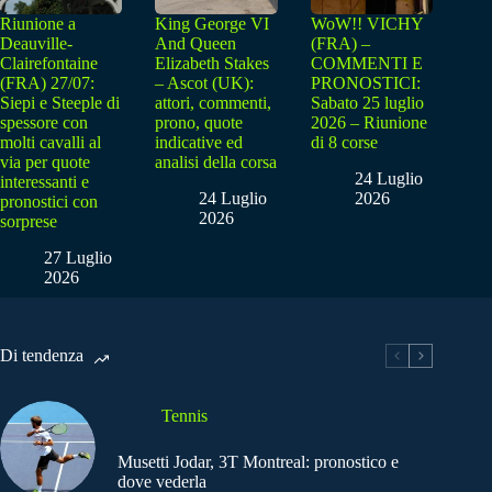
Riunione a
King George VI
WoW!! VICHY
Deauville-
And Queen
(FRA) –
Clairefontaine
Elizabeth Stakes
COMMENTI E
(FRA) 27/07:
– Ascot (UK):
PRONOSTICI:
Siepi e Steeple di
attori, commenti,
Sabato 25 luglio
spessore con
prono, quote
2026 – Riunione
molti cavalli al
indicative ed
di 8 corse
via per quote
analisi della corsa
24 Luglio
interessanti e
24 Luglio
2026
pronostici con
2026
sorprese
27 Luglio
2026
Di tendenza
Tennis
Musetti Jodar, 3T Montreal: pronostico e
dove vederla