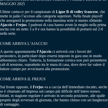
MAGGIO 2025
Ultime cartucce per il campionato di
Ligue B di volley francese
, che
mette in palio l’accesso alla categoria superiore. Nella finale playoff
che assegnerà la promozione nella massima serie si stanno sfidando
Ajaccio
e
Frejus
. I padroni di casa hanno avuto la meglio nella prima
uscita con un netto 3 a 0 e ora hanno la possibilità di portarsi sul 2-0
nella serie.
COME ARRIVA L’AJACCIO
A questo appuntamento
l’Ajaccio
ci arriverà con i favori del
pronostico, in particolare dopo essersi imposto in gara uno in modo
abbastanza chiaro. Tuttavia, la formazione corsica non può permettersi
cali di tensione, soprattutto tra le mura di casa, dove deve far valere il
fattore campo per avvicinarsi alla promozione.
COME ARRIVA IL FREJUS
Sul fronte opposto, il
Frejus
va a caccia dell’immediato riscatto, anche
se è chiamato all’impresa sul campo più difficile dell’intero torneo.
Infatti, in stagione regolare è arrivato in seconda posizione, alle spalle
proprio degli avversari di giornata, che hanno chiuso con sei lunghezze
di vantaggio.