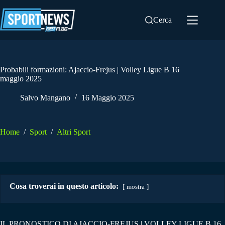
Salta
al
Cerca
contenuto
Probabili formazioni: Ajaccio-Frejus | Volley Ligue B 16
maggio 2025
Salvo Mangano
16 Maggio 2025
Home
/
Sport
/
Altri Sport
Cosa troverai in questo articolo:
mostra
IL PRONOSTICO DI AJACCIO-FREJUS | VOLLEY LIGUE B 16