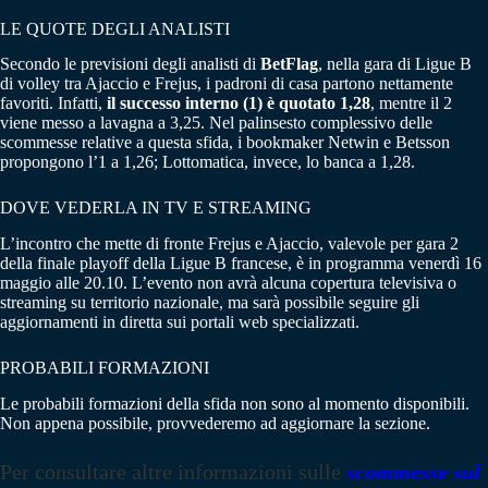
LE QUOTE DEGLI ANALISTI
Secondo le previsioni degli analisti di
BetFlag
, nella gara di Ligue B
di volley tra Ajaccio e Frejus, i padroni di casa partono nettamente
favoriti. Infatti,
il successo interno (1) è quotato 1,28
, mentre il 2
viene messo a lavagna a 3,25. Nel palinsesto complessivo delle
scommesse relative a questa sfida, i bookmaker Netwin e Betsson
propongono l’1 a 1,26; Lottomatica, invece, lo banca a 1,28.
DOVE VEDERLA IN TV E STREAMING
L’incontro che mette di fronte Frejus e Ajaccio, valevole per gara 2
della finale playoff della Ligue B francese, è in programma venerdì 16
maggio alle 20.10. L’evento non avrà alcuna copertura televisiva o
streaming su territorio nazionale, ma sarà possibile seguire gli
aggiornamenti in diretta sui portali web specializzati.
PROBABILI FORMAZIONI
Le probabili formazioni della sfida non sono al momento disponibili.
Non appena possibile, provvederemo ad aggiornare la sezione.
Per consultare altre informazioni sulle
scommesse sul