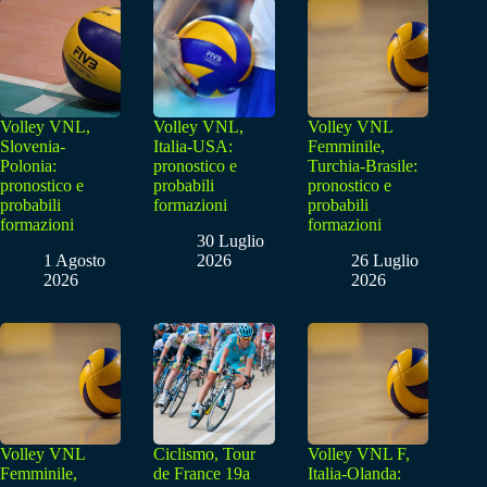
Volley VNL,
Volley VNL,
Volley VNL
Slovenia-
Italia-USA:
Femminile,
Polonia:
pronostico e
Turchia-Brasile:
pronostico e
probabili
pronostico e
probabili
formazioni
probabili
formazioni
formazioni
30 Luglio
1 Agosto
2026
26 Luglio
2026
2026
Volley VNL
Ciclismo, Tour
Volley VNL F,
Femminile,
de France 19a
Italia-Olanda: