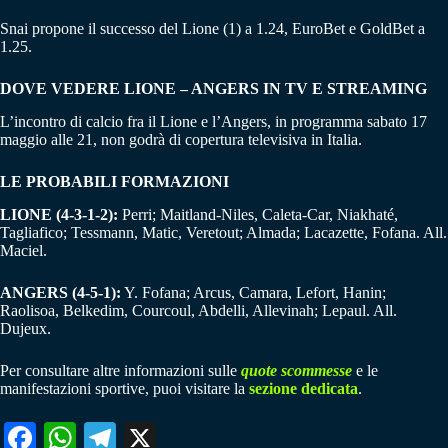
Snai propone il successo del Lione (1) a 1.24, EuroBet e GoldBet a
1.25.
DOVE VEDERE LIONE – ANGERS IN TV E STREAMING
L’incontro di calcio fra il Lione e l’Angers, in programma sabato 17
maggio alle 21, non godrà di copertura televisiva in Italia.
LE PROBABILI FORMAZIONI
LIONE (4-3-1-2):
Perri; Maitland-Niles, Caleta-Car, Niakhaté,
Tagliafico; Tessmann, Matic, Veretout; Almada; Lacazette, Fofana. All.
Maciel.
ANGERS (4-5-1):
Y. Fofana; Arcus, Camara, Lefort, Hanin;
Raolisoa, Belkedim, Courcoul, Abdelli, Allevinah; Lepaul. All.
Dujeux.
Per consultare altre informazioni sulle
quote scommesse
e le
manifestazioni sportive, puoi visitare la
sezione dedicata
.
Fa
W
Te
X