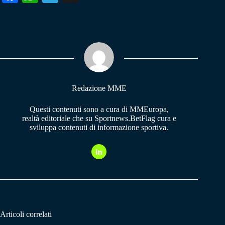
ce
ha
le
bo
ts
gr
ok
A
a
pp
m
Redazione MME
Questi contenuti sono a cura di MMEuropa,
realtà editoriale che su Sportnews.BetFlag cura e
sviluppa contenuti di informazione sportiva.
Articoli correlati