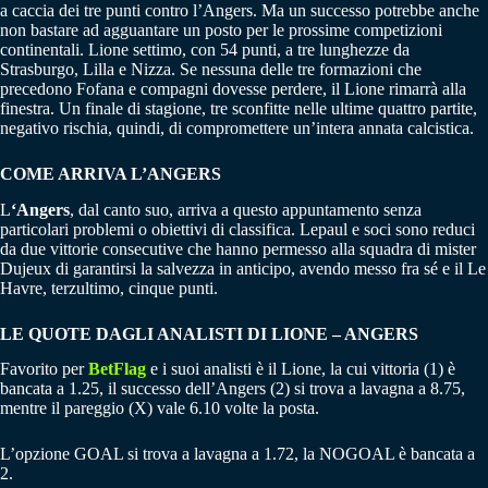
a caccia dei tre punti contro l’Angers. Ma un successo potrebbe anche
non bastare ad agguantare un posto per le prossime competizioni
continentali. Lione settimo, con 54 punti, a tre lunghezze da
Strasburgo, Lilla e Nizza. Se nessuna delle tre formazioni che
precedono Fofana e compagni dovesse perdere, il Lione rimarrà alla
finestra. Un finale di stagione, tre sconfitte nelle ultime quattro partite,
negativo rischia, quindi, di compromettere un’intera annata calcistica.
COME ARRIVA L’ANGERS
L
‘Angers
, dal canto suo, arriva a questo appuntamento senza
particolari problemi o obiettivi di classifica. Lepaul e soci sono reduci
da due vittorie consecutive che hanno permesso alla squadra di mister
Dujeux di garantirsi la salvezza in anticipo, avendo messo fra sé e il Le
Havre, terzultimo, cinque punti.
LE QUOTE DAGLI ANALISTI DI LIONE – ANGERS
Favorito per
BetFlag
e i suoi analisti è il Lione, la cui vittoria (1) è
bancata a 1.25, il successo dell’Angers (2) si trova a lavagna a 8.75,
mentre il pareggio (X) vale 6.10 volte la posta.
L’opzione GOAL si trova a lavagna a 1.72, la NOGOAL è bancata a
2.