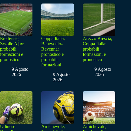
Eredivisie,
Coppa Italia,
Arezzo Brescia,
Zwolle Ajax:
Benevento-
Coppa Italia:
probabili
Ravenna:
probabili
formazioni e
pronostico e
formazioni e
pronostico
probabili
pronostico
formazioni
9 Agosto
9 Agosto
2026
9 Agosto
2026
2026
Udinese
Amichevole,
Amichevole,