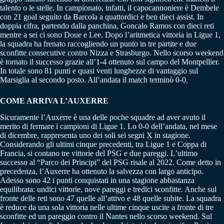
talento o le stelle. In campionato, infatti, il capocannoniere è Dembele
con 21 goal seguito da Barcola a quattordici e ben dieci assist. In
doppia cifra, partendo dalla panchina, Goncalo Ramos con dieci reti
mentre a sei ci sono Doue e Lee. Dopo l’aritmetica vittoria in Ligue 1,
la squadra ha frenato raccogliendo un punto in tre partite e due
sconfitte consecutive contro Nizza e Strasburgo. Nello scorso weekend
è tornato il successo grazie all’1-4 ottenuto sul campo del Montpellier.
In totale sono 81 punti e quasi venti lunghezze di vantaggio sul
Marsiglia al secondo posto. All’andata il match terminò 0-0.
COME ARRIVA L’AUXERRE
Sicuramente l’Auxerre è una delle poche squadre ad aver avuto il
merito di fermare i campioni di Ligue 1. Lo 0-0 dell’andata, nel mese
di dicembre, rappresenta uno dei soli sei segni X in stagione.
Considerando gli ultimi cinque precedenti, tra Ligue 1 e Coppa di
Francia, si contano tre vittorie del PSG e due pareggi. L’ultimo
successo al “Parco dei Principi” del PSG risale al 2022. Come detto in
precedenza, l’Auxerre ha ottenuto la salvezza con largo anticipo.
Adesso sono 42 i punti conquistati in una stagione abbastanza
equilibrata: undici vittorie, nove pareggi e tredici sconfitte. Anche sul
fronte delle reti sono 47 quelle all’attivo e 48 quelle subite. La squadra
è reduce da una sola vittoria nelle ultime cinque uscite a fronte di tre
sconfitte ed un pareggio contro il Nantes nello scorso weekend. Sul