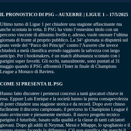
IL PRONOSTICO DI PSG – AUXERRE | LIGUE 1 – 17/5/2025
Ultimo turno di Ligue 1 per chiudere una stagione affascinante ma
anche scontata in vetta. Il PSG ha vinto l’ennesimo titolo con un
percorso vincente di altissimo livello e, adesso, vuole onorare l’ultima
giornata di fronte al proprio pubblico. La 34^ giornata si disputerà sul
prato verde del “Parco dei Principi” contro l’Auxerre che invece
chiuderà a metà classifica avendo raggiunto la salvezza con largo
anticipo. Per i bookmakers, è un match abbastanza scontato con i
parigini super favoriti. Gli occhi, naturalmente, sono puntati al 31
maggio quando il PSG affronterà l’Inter in finale di Champions
League a Monaco di Baviera.
COME SI PRESENTA IL PSG
Hanno fatto discutere i permessi concessi a tanti giocatori chiave in
rosa. Eppure Luis Enrique e la società hanno la piena consapevolezza
di poter chiudere una stagione storica e da record. Dopo aver chiuso
facilmente il discorso campionato, il percorso in Champions League è
stato avvincente e pienamente meritato. Il nuovo progetto tecnico
parigino è futuribile, basato sulla qualità e la classe di tanti calciatori
giovani. Dopo gli addii di Neymar, Messi e Mbappe, lo spogliatoio e il
gruppo stanno facendo la differenza. Ciò non significa che manchi il