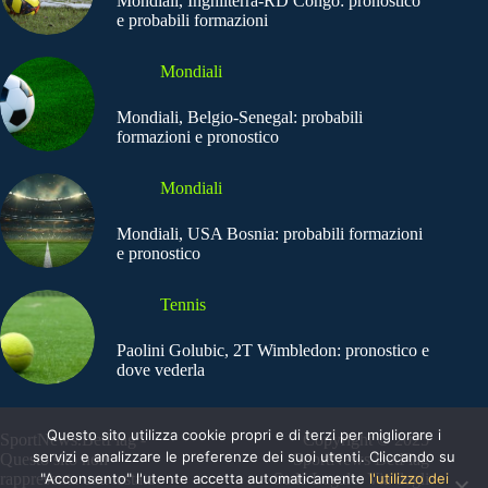
Mondiali, Inghilterra-RD Congo: pronostico
e probabili formazioni
Mondiali
Mondiali, Belgio-Senegal: probabili
formazioni e pronostico
Mondiali
Mondiali, USA Bosnia: probabili formazioni
e pronostico
Tennis
Paolini Golubic, 2T Wimbledon: pronostico e
dove vederla
Questo sito utilizza cookie propri e di terzi per migliorare i
SportNews.BetFlag -
Copyright © 2025
servizi e analizzare le preferenze dei suoi utenti. Cliccando su
Questo sito non
SportNews BetFlag
"Acconsento" l'utente accetta automaticamente
l'utilizzo dei
rappresenta una testata
Sede Legale: Via degli