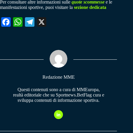
Per consultare altre informazioni sulle
quote scommesse
e le
manifestazioni sportive, puoi visitare la
sezione dedicata
Fa
W
Te
X
ce
ha
le
bo
ts
gr
ok
A
a
pp
m
Redazione MME
Questi contenuti sono a cura di MMEuropa,
realtà editoriale che su Sportnews.BetFlag cura e
sviluppa contenuti di informazione sportiva.