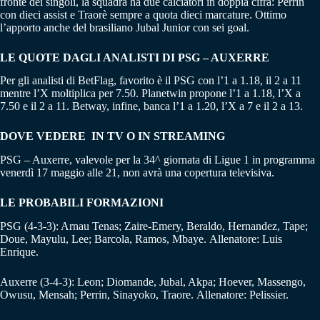
fronte dei singoli, la squadra ha due calciatori in doppia cifra: Perrin
con dieci assist e Traorè sempre a quota dieci marcature. Ottimo
l’apporto anche del brasiliano Jubal Junior con sei goal.
LE QUOTE DAGLI ANALISTI DI PSG – AUXERRE
Per gli analisti di BetFlag, favorito è il PSG con l’1 a 1.18, il 2 a 11
mentre l’X moltiplica per 7.50. Planetwin propone l’1 a 1.18, l’X a
7.50 e il 2 a 11. Betway, infine, banca l’1 a 1.20, l’X a 7 e il 2 a 13.
DOVE VEDERE IN TV O IN STREAMING
PSG – Auxerre, valevole per la 34^ giornata di Ligue 1 in programma
venerdì 17 maggio alle 21, non avrà una copertura televisiva.
LE PROBABILI FORMAZIONI
PSG (4-3-3): Arnau Tenas; Zaire-Emery, Beraldo, Hernandez, Tape;
Doue, Mayulu, Lee; Barcola, Ramos, Mbaye. Allenatore: Luis
Enrique.
Auxerre (3-4-3): Leon; Diomande, Jubal, Akpa; Hoever, Massengo,
Owusu, Mensah; Perrin, Sinayoko, Traore. Allenatore: Pelissier.