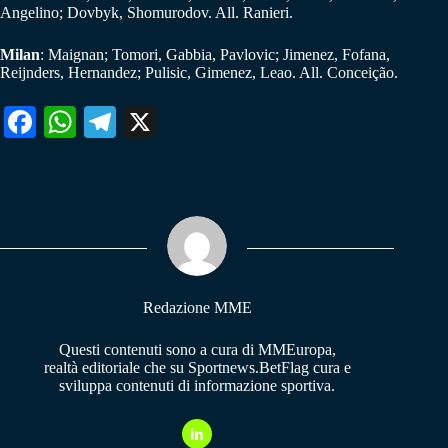
Angelino; Dovbyk, Shomurodov. All. Ranieri.
Milan
: Maignan; Tomori, Gabbia, Pavlovic; Jimenez, Fofana,
Reijnders, Hernandez; Pulisic, Gimenez, Leao. All. Conceição.
Fa
W
Te
X
ce
ha
le
bo
ts
gr
ok
A
a
pp
m
Redazione MME
Questi contenuti sono a cura di MMEuropa,
realtà editoriale che su Sportnews.BetFlag cura e
sviluppa contenuti di informazione sportiva.