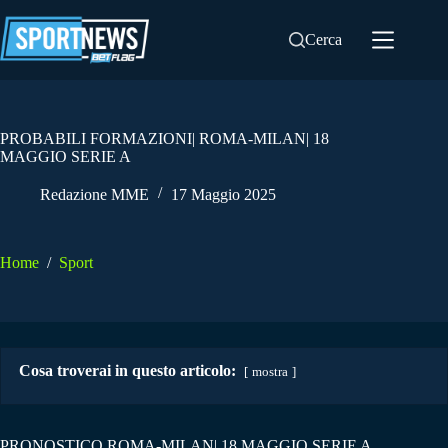
Salta
al
Cerca
contenuto
PROBABILI FORMAZIONI| ROMA-MILAN| 18
MAGGIO SERIE A
Redazione MME
17 Maggio 2025
Home
/
Sport
Cosa troverai in questo articolo:
mostra
PRONOSTICO ROMA-MILAN| 18 MAGGIO SERIE A