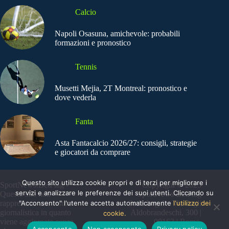
Calcio
Napoli Osasuna, amichevole: probabili
formazioni e pronostico
Tennis
Musetti Mejia, 2T Montreal: pronostico e
dove vederla
Fanta
Asta Fantacalcio 2026/27: consigli, strategie
e giocatori da comprare
Questo sito utilizza cookie propri e di terzi per migliorare i
SportNews.BetFlag -
Copyright © 2025
servizi e analizzare le preferenze dei suoi utenti. Cliccando su
Questo sito non
SportNews BetFlag
"Acconsento" l'utente accetta automaticamente
l'utilizzo dei
rappresenta una testata
Sede Legale: Via degli
giornalistica in quanto
Aldobrandeschi, 300 |
cookie.
viene aggiornato senza
00163 | Roma
Acconsento
Non acconsento
Privacy policy