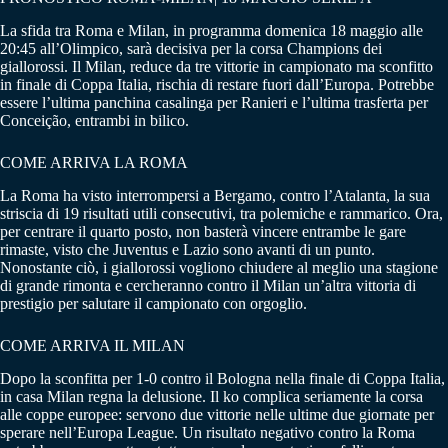
La sfida tra Roma e Milan, in programma domenica 18 maggio alle
20:45 all’Olimpico, sarà decisiva per la corsa Champions dei
giallorossi. Il Milan, reduce da tre vittorie in campionato ma sconfitto
in finale di Coppa Italia, rischia di restare fuori dall’Europa. Potrebbe
essere l’ultima panchina casalinga per Ranieri e l’ultima trasferta per
Conceição, entrambi in bilico.
COME ARRIVA LA ROMA
La Roma ha visto interrompersi a Bergamo, contro l’Atalanta, la sua
striscia di 19 risultati utili consecutivi, tra polemiche e rammarico. Ora,
per centrare il quarto posto, non basterà vincere entrambe le gare
rimaste, visto che Juventus e Lazio sono avanti di un punto.
Nonostante ciò, i giallorossi vogliono chiudere al meglio una stagione
di grande rimonta e cercheranno contro il Milan un’altra vittoria di
prestigio per salutare il campionato con orgoglio.
COME ARRIVA IL MILAN
Dopo la sconfitta per 1-0 contro il Bologna nella finale di Coppa Italia,
in casa Milan regna la delusione. Il ko complica seriamente la corsa
alle coppe europee: servono due vittorie nelle ultime due giornate per
sperare nell’Europa League. Un risultato negativo contro la Roma