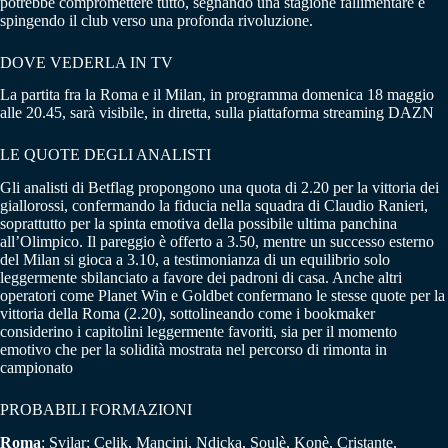
potrebbe compromettere tutto, segnando una stagione fallimentare e
spingendo il club verso una profonda rivoluzione.
DOVE VEDERLA IN TV
La partita fra la Roma e il Milan, in programma domenica 18 maggio
alle 20.45, sarà visibile, in diretta, sulla piattaforma streaming DAZN
LE QUOTE DEGLI ANALISTI
Gli analisti di Betflag propongono una quota di 2.20 per la vittoria dei
giallorossi, confermando la fiducia nella squadra di Claudio Ranieri,
soprattutto per la spinta emotiva della possibile ultima panchina
all’Olimpico. Il pareggio è offerto a 3.50, mentre un successo esterno
del Milan si gioca a 3.10, a testimonianza di un equilibrio solo
leggermente sbilanciato a favore dei padroni di casa. Anche altri
operatori come Planet Win e Goldbet confermano le stesse quote per la
vittoria della Roma (2.20), sottolineando come i bookmaker
considerino i capitolini leggermente favoriti, sia per il momento
emotivo che per la solidità mostrata nel percorso di rimonta in
campionato
PROBABILI FORMAZIONI
Roma
: Svilar; Celik, Mancini, Ndicka, Soulè, Konè, Cristante,