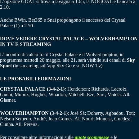
L’opzione GOAL si trova a lavagna a 1.65, la NOGOAL è bancata a
2.10.
Anche BWin, Bet365 e Snai propongono il successo del Crystal
Palace (1) a 2.50.
DOVE VEDERE CRYSTAL PALACE – WOLVERHAMPTON
IN TV E STREAMING
L’incontro di calcio fra il Crystal Palace e il Wolverhampton, in
programma martedì 20 maggio, alle 21, sarà visibile sui canali di
Sky
Sport
(in streaming sull’app Sky Go e su NOW Tv).
LE PROBABILI FORMAZIONI
CRYSTAL PALACE (3-4-2-1):
Henderson; Richards, Lacroix,
Guehi; Munoz, Hughes, Wharton, Mitchell; Eze, Sarr; Mateta. All.
Glasner.
WOLVERHAMPTON (3-4-2-1)
: José Sá; Doherty, Agbadou, Toti;
Nelson Semedo, André, Joao Gomes, Ait Nouri; Munetsi, Guedes;
Cunha. All. Pereira.
Per consultare altre informazioni sulle
quote scommesse
e le