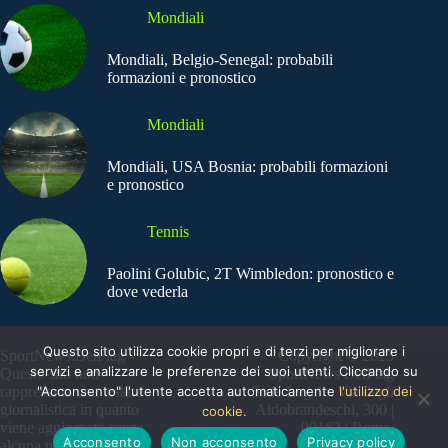
Mondiali
Mondiali, Belgio-Senegal: probabili
formazioni e pronostico
Mondiali
Mondiali, USA Bosnia: probabili formazioni
e pronostico
Tennis
Paolini Golubic, 2T Wimbledon: pronostico e
dove vederla
Questo sito utilizza cookie propri e di terzi per migliorare i
SportNews.BetFlag -
Copyright © 2025
servizi e analizzare le preferenze dei suoi utenti. Cliccando su
Questo sito non
SportNews BetFlag
"Acconsento" l'utente accetta automaticamente
l'utilizzo dei
rappresenta una testata
Sede Legale: Via degli
giornalistica in quanto
Aldobrandeschi, 300 |
cookie.
viene aggiornato senza
00163 | Roma
Acconsento
Non acconsento
Privacy policy
alcuna periodicità