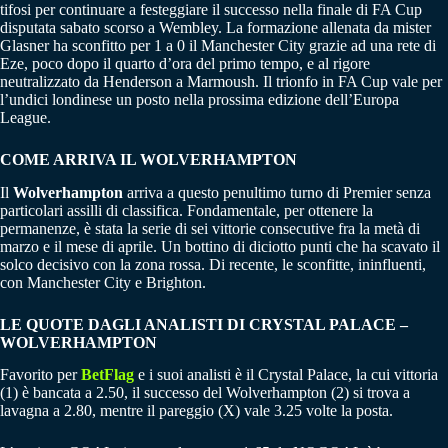
tifosi per continuare a festeggiare il successo nella finale di FA Cup
disputata sabato scorso a Wembley. La formazione allenata da mister
Glasner ha sconfitto per 1 a 0 il Manchester City grazie ad una rete di
Eze, poco dopo il quarto d’ora del primo tempo, e al rigore
neutralizzato da Henderson a Marmoush. Il trionfo in FA Cup vale per
l’undici londinese un posto nella prossima edizione dell’Europa
League.
COME ARRIVA IL WOLVERHAMPTON
Il
Wolverhampton
arriva a questo penultimo turno di Premier senza
particolari assilli di classifica. Fondamentale, per ottenere la
permanenze, è stata la serie di sei vittorie consecutive fra la metà di
marzo e il mese di aprile. Un bottino di diciotto punti che ha scavato il
solco decisivo con la zona rossa. Di recente, le sconfitte, ininfluenti,
con Manchester City e Brighton.
LE QUOTE DAGLI ANALISTI DI CRYSTAL PALACE –
WOLVERHAMPTON
Favorito per
BetFlag
e i suoi analisti è il Crystal Palace, la cui vittoria
(1) è bancata a 2.50, il successo del Wolverhampton (2) si trova a
lavagna a 2.80, mentre il pareggio (X) vale 3.25 volte la posta.