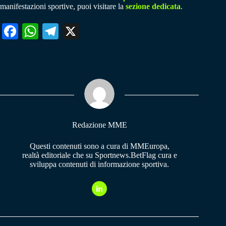
manifestazioni sportive, puoi visitare la
sezione dedicata
.
Fa
W
Te
X
ce
ha
le
bo
ts
gr
ok
A
a
pp
m
Redazione MME
Questi contenuti sono a cura di MMEuropa,
realtà editoriale che su Sportnews.BetFlag cura e
sviluppa contenuti di informazione sportiva.