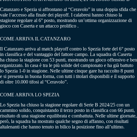
Catanzaro e Spezia si affrontano al “Ceravolo” in una doppia sfida che
vale l’accesso alla finale dei playoff. I calabresi hanno chiuso la
stagione regolare al 6° posto, mostrando un’ottima organizzazione di
gioco con Caserta e un attacco prolifico .
COME ARRIVA IL CATANZARO
Il Catanzaro arriva al match playoff contro lo Spezia forte del 6° posto
in classifica e del vantaggio del fattore campo. La squadra di Caserta
ha chiuso la stagione con 53 punti, mostrando un gioco offensivo e ben
organizzato. In casa è tra le più solide del campionato e ha già battuto
lo Spezia 1-0 in stagione. Nelle ultime cinque gare ha raccolto 8 punti
e si presenta in buona forma, con tutti i titolari disponibili e il supporto
di oltre 10.000 tifosi al “Ceravolo”.
COME ARRIVA LO SPEZIA
Lo Spezia ha chiuso la stagione regolare di Serie B 2024/25 con un
cammino solido, conquistando il terzo posto in classifica con 66 punti,
risultato di una stagione equilibrata e combattuta. Nelle ultime giornate,
però, la squadra ha mostrato qualche segno di affanno, con risultati
altalenanti che hanno tenuto in bilico la posizione fino all’ultimo.