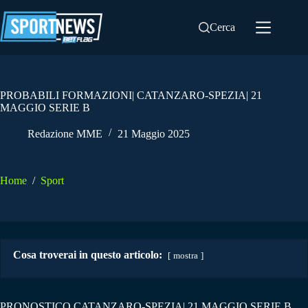
Salta
al
Cerca
contenuto
PROBABILI FORMAZIONI| CATANZARO-SPEZIA| 21
MAGGIO SERIE B
Redazione MME
21 Maggio 2025
Home
/
Sport
Cosa troverai in questo articolo:
mostra
PRONOSTICO CATANZARO-SPEZIA| 21 MAGGIO SERIE B