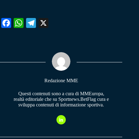
Fa
W
Te
X
ce
ha
le
bo
ts
gr
ok
A
a
pp
m
Redazione MME
Questi contenuti sono a cura di MMEuropa,
realtà editoriale che su Sportnews.BetFlag cura e
sviluppa contenuti di informazione sportiva.