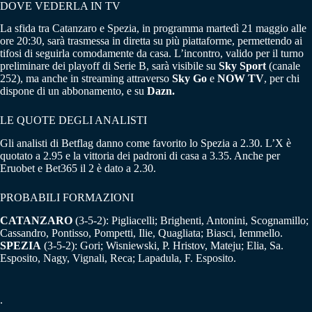
DOVE VEDERLA IN TV
La sfida tra Catanzaro e Spezia, in programma martedì 21 maggio alle
ore 20:30, sarà trasmessa in diretta su più piattaforme, permettendo ai
tifosi di seguirla comodamente da casa. L’incontro, valido per il turno
preliminare dei playoff di Serie B, sarà visibile su
Sky Sport
(canale
252), ma anche in streaming attraverso
Sky Go
e
NOW TV
, per chi
dispone di un abbonamento, e su
Dazn.
LE QUOTE DEGLI ANALISTI
Gli analisti di Betflag danno come favorito lo Spezia a 2.30. L’X è
quotato a 2.95 e la vittoria dei padroni di casa a 3.35. Anche per
Eruobet e Bet365 il 2 è dato a 2.30.
PROBABILI FORMAZIONI
CATANZARO
(3-5-2): Pigliacelli; Brighenti, Antonini, Scognamillo;
Cassandro, Pontisso, Pompetti, Ilie, Quagliata; Biasci, Iemmello.
SPEZIA
(3-5-2): Gori; Wisniewski, P. Hristov, Mateju; Elia, Sa.
Esposito, Nagy, Vignali, Reca; Lapadula, F. Esposito.
.