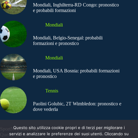
Mondiali, Inghilterra-RD Congo: pronostico
e probabili formazioni
Mondiali
Mondiali, Belgio-Senegal: probabili
formazioni e pronostico
Mondiali
Mondiali, USA Bosnia: probabili formazioni
e pronostico
Tennis
Paolini Golubic, 2T Wimbledon: pronostico e
dove vederla
Questo sito utilizza cookie propri e di terzi per migliorare i
SportNews.BetFlag -
Copyright © 2025
servizi e analizzare le preferenze dei suoi utenti. Cliccando su
Questo sito non
SportNews BetFlag