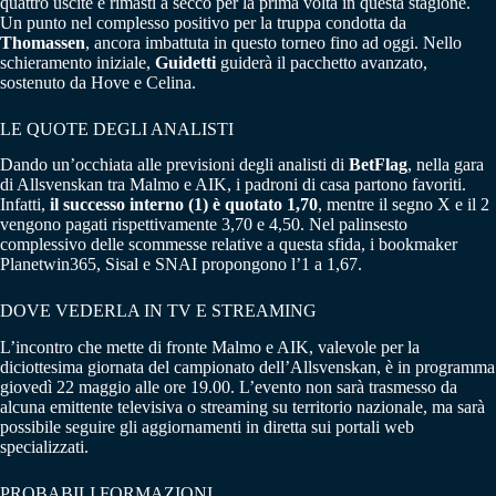
quattro uscite e rimasti a secco per la prima volta in questa stagione.
Un punto nel complesso positivo per la truppa condotta da
Thomassen
, ancora imbattuta in questo torneo fino ad oggi. Nello
schieramento iniziale,
Guidetti
guiderà il pacchetto avanzato,
sostenuto da Hove e Celina.
LE QUOTE DEGLI ANALISTI
Dando un’occhiata alle previsioni degli analisti di
BetFlag
, nella gara
di Allsvenskan tra Malmo e AIK, i padroni di casa partono favoriti.
Infatti,
il successo interno (1) è quotato 1,70
, mentre il segno X e il 2
vengono pagati rispettivamente 3,70 e 4,50. Nel palinsesto
complessivo delle scommesse relative a questa sfida, i bookmaker
Planetwin365, Sisal e SNAI propongono l’1 a 1,67.
DOVE VEDERLA IN TV E STREAMING
L’incontro che mette di fronte Malmo e AIK, valevole per la
diciottesima giornata del campionato dell’Allsvenskan, è in programma
giovedì 22 maggio alle ore 19.00. L’evento non sarà trasmesso da
alcuna emittente televisiva o streaming su territorio nazionale, ma sarà
possibile seguire gli aggiornamenti in diretta sui portali web
specializzati.
PROBABILI FORMAZIONI