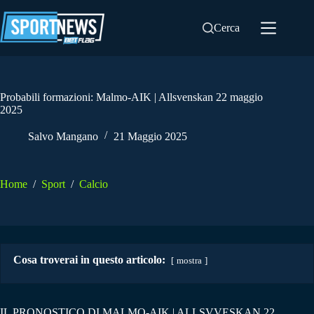
Salta
al
Cerca
contenuto
Probabili formazioni: Malmo-AIK | Allsvenskan 22 maggio
2025
Salvo Mangano
21 Maggio 2025
Home
/
Sport
/
Calcio
Cosa troverai in questo articolo:
mostra
IL PRONOSTICO DI MALMO-AIK | ALLSVVESKAN 22