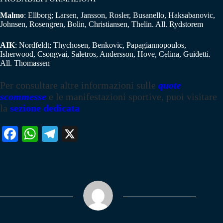
Malmo
: Ellborg; Larsen, Jansson, Rosler, Busanello, Haksabanovic,
Johnsen, Rosengren, Bolin, Christiansen, Thelin. All. Rydstorem
AIK
: Nordfeldt; Thychosen, Benkovic, Papagiannopoulos,
Isherwood, Csongvai, Saletros, Andersson, Hove, Celina, Guidetti.
All. Thomassen
Per consultare altre informazioni sulle
quote
scommesse
e le manifestazioni sportive, puoi visitare
la
sezione dedicata
Fa
W
Te
X
ce
ha
le
bo
ts
gr
ok
A
a
pp
m