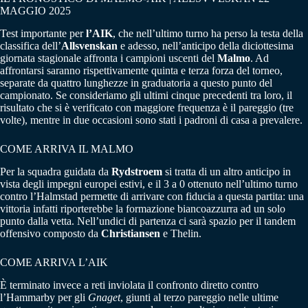
MAGGIO 2025
Test importante per
l’AIK
, che nell’ultimo turno ha perso la testa della
classifica dell’
Allsvenskan
e adesso, nell’anticipo della diciottesima
giornata stagionale affronta i campioni uscenti del
Malmo
. Ad
affrontarsi saranno rispettivamente quinta e terza forza del torneo,
separate da quattro lunghezze in graduatoria a questo punto del
campionato. Se consideriamo gli ultimi cinque precedenti tra loro, il
risultato che si è verificato con maggiore frequenza è il pareggio (tre
volte), mentre in due occasioni sono stati i padroni di casa a prevalere.
COME ARRIVA IL MALMO
Per la squadra guidata da
Rydstroem
si tratta di un altro anticipo in
vista degli impegni europei estivi, e il 3 a 0 ottenuto nell’ultimo turno
contro l’Halmstad permette di arrivare con fiducia a questa partita: una
vittoria infatti riporterebbe la formazione biancoazzurra ad un solo
punto dalla vetta. Nell’undici di partenza ci sarà spazio per il tandem
offensivo composto da
Christiansen
e Thelin.
COME ARRIVA L’AIK
È terminato invece a reti inviolata il confronto diretto contro
l’Hammarby per gli
Gnaget
, giunti al terzo pareggio nelle ultime