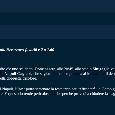
li. Nerazzurri favoriti e 2 a 1,60
io c’è uno scudetto. Domani sera, alle 20:45, allo stadio
Sinigaglia
va 
 da
Napoli-Cagliari,
che si gioca in contemporanea al Maradona. Il desti
lla doppietta tricolore.
il Napoli, l’Inter potrà scatenare la festa tricolore. Affronterà un Como
dere. E questo lo rende pericoloso anche perché proverà a chiudere la st