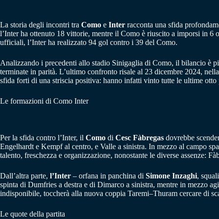
La storia degli incontri tra
Como
e
Inter
racconta una sfida profondament
l’Inter ha ottenuto 18 vittorie, mentre il Como è riuscito a imporsi in 6
ufficiali, l’Inter ha realizzato 94 gol contro i 39 del Como.
Analizzando i precedenti allo stadio Sinigaglia di Como, il bilancio è pi
terminate in parità. L’ultimo confronto risale al 23 dicembre 2024, nella
sfida forti di una striscia positiva: hanno infatti vinto tutte le ultime 
Le formazioni di Como Inter
Per la sfida contro l’Inter, il
Como
di
Cesc Fàbregas
dovrebbe scendere 
Engelhardt e Kempf al centro, e Valle a sinistra. In mezzo al campo s
talento, freschezza e organizzazione, nonostante le diverse assenze: Fàb
Dall’altra parte,
l’Inter
– orfana in panchina di
Simone
Inzaghi
, squal
spinta di Dumfries a destra e di Dimarco a sinistra, mentre in mezzo agi
indisponibile, toccherà alla nuova coppia Taremi–Thuram cercare di sc
Le quote della partita