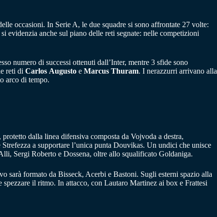
elle occasioni. In Serie A, le due squadre si sono affrontate 27 volte:
 si evidenzia anche sul piano delle reti segnate: nelle competizioni
tesso numero di successi ottenuti dall’Inter, mentre 3 sfide sono
e reti di
Carlos
Augusto
e
Marcus
Thuram
. I nerazzurri arrivano alla
to arco di tempo.
 protetto dalla linea difensiva composta da Vojvoda a destra,
e Strefezza a supportare l’unica punta Douvikas. Un undici che unisce
Alli, Sergi Roberto e Dossena, oltre allo squalificato Goldaniga.
sivo sarà formato da Bisseck, Acerbi e Bastoni. Sugli esterni spazio alla
spezzare il ritmo. In attacco, con Lautaro Martinez ai box e Frattesi