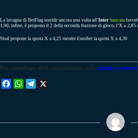
La lavagna di BetFlag sorride ancora una volta all’
Inter
bancata
favorit
1,90, infine, è proposto il 2 della seconda frazione di gioco, l’X a 2,85 
Sisal propone la quota X a 4,25 mentre Eurobet la quota X a 4,30
Per consultare altre informazioni sulle
quote scommes
Fa
W
Te
X
ce
ha
le
bo
ts
gr
ok
A
a
pp
m