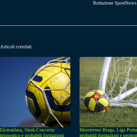
Redazione SportNews
Articoli correlati
Ekstraklasa, Slask-Cracovia:
Moreirense Braga, Liga Portu
pronostico e probabili formazioni
probabili formazioni e pronos