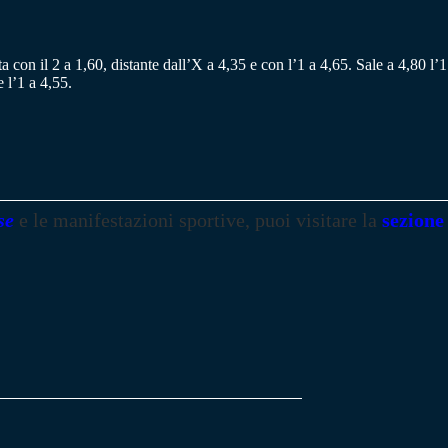
a con il 2 a 1,60, distante dall’X a 4,35 e con l’1 a 4,65. Sale a 4,80 l
e l’1 a 4,55.
se
e le manifestazioni sportive, puoi visitare la
sezione