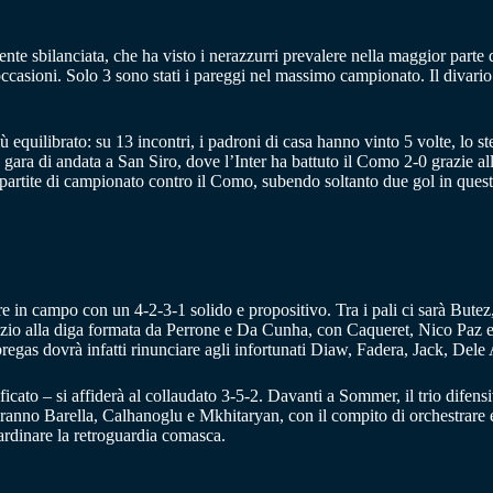
e sbilanciata, che ha visto i nerazzurri prevalere nella maggior parte d
 occasioni. Solo 3 sono stati i pareggi nel massimo campionato. Il divario
ù equilibrato: su 13 incontri, i padroni di casa hanno vinto 5 volte, lo s
 gara di andata a San Siro, dove l’Inter ha battuto il Como 2-0 grazie all
otto partite di campionato contro il Como, subendo soltanto due gol in ques
in campo con un 4-2-3-1 solido e propositivo. Tra i pali ci sarà Butez,
pazio alla diga formata da Perrone e Da Cunha, con Caqueret, Nico Paz 
regas dovrà infatti rinunciare agli infortunati Diaw, Fadera, Jack, Dele 
ificato – si affiderà al collaudato 3-5-2. Davanti a Sommer, il trio difen
ranno Barella, Calhanoglu e Mkhitaryan, con il compito di orchestrare e 
ardinare la retroguardia comasca.