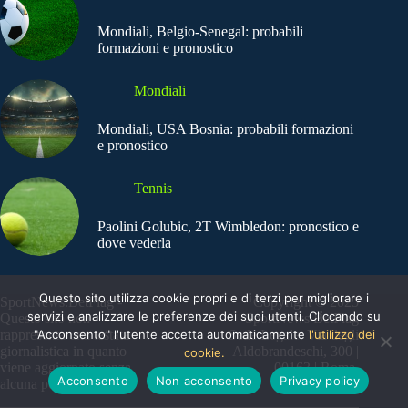
Mondiali, Belgio-Senegal: probabili
formazioni e pronostico
Mondiali
Mondiali, USA Bosnia: probabili formazioni
e pronostico
Tennis
Paolini Golubic, 2T Wimbledon: pronostico e
dove vederla
Questo sito utilizza cookie propri e di terzi per migliorare i
SportNews.BetFlag -
Copyright © 2025
servizi e analizzare le preferenze dei suoi utenti. Cliccando su
Questo sito non
SportNews BetFlag
rappresenta una testata
"Acconsento" l'utente accetta automaticamente
Sede Legale: Via degli
l'utilizzo dei
giornalistica in quanto
Aldobrandeschi, 300 |
cookie.
viene aggiornato senza
00163 | Roma
Acconsento
Non acconsento
Privacy policy
alcuna periodicità