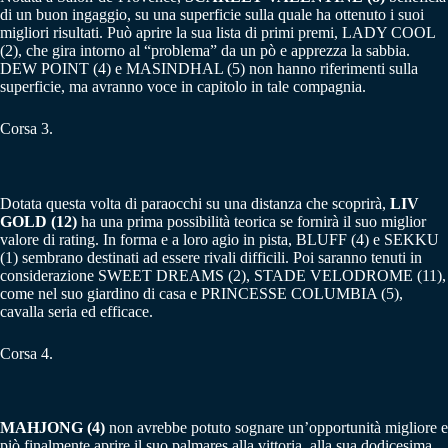
di un buon ingaggio, su una superficie sulla quale ha ottenuto i suoi
migliori risultati. Può aprire la sua lista di primi premi, LADY COOL
(2), che gira intorno al “problema” da un pò e apprezza la sabbia.
DEW POINT (4) e MASINDHAL (5) non hanno riferimenti sulla
superficie, ma avranno voce in capitolo in tale compagnia.
Corsa 3.
Dotata questa volta di paraocchi su una distanza che scoprirà,
LIV
GOLD (12)
ha una prima possibilità teorica se fornirà il suo miglior
valore di rating. In forma e a loro agio in pista, BLUFF (4) e SEKKU
(1) sembrano destinati ad essere rivali difficili. Poi saranno tenuti in
considerazione SWEET DREAMS (2), STADE VELODROME (11),
come nel suo giardino di casa e PRINCESSE COLUMBIA (5),
cavalla seria ed efficace.
Corsa 4.
MAHJONG (4)
non avrebbe potuto sognare un’opportunità migliore e
piò finalmente aprire il suo palmares alla vittoria, alla sua dodicesima