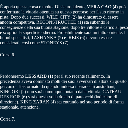
È aperta questa corsa e molto. Di sicuro talento,
VERA CAO (4)
può
confermare la vittoria ottenuta su questo percorso per il suo ritorno in
pista. Dopo due successi, WILD CITY (2) ha dimostrato di essere
ancora competitiva. RECONSTRUCTED (1) sta subendo le
conseguenze della sua buona stagione, dopo tre vittorie è carico al peso
e scoprirà la superficie odierna. Probabilmente sarà un tutto o niente. I
buoni specialisti, TASHANKA (5) e IRBIS (6) devono essere
considerati, così come STONEYS (7).
Corsa 6.
Perdoneremo
LESSARD (1)
per il suo recente fallimento. In
precedenza aveva dominato molti dei suoi avversari di allora su questo
percorso. Trasformato da quando indossa i paraocchi australiani,
KINGORI (2) non sarà comunque lontano dalla vittoria. GATEAU
DES ROIS (6) sarà questa volta dotato di paraocchi (indicatori di
direzione). KING ZARAK (4) sta entrando nel suo periodo di forma
stagionale, attenzione.
Corsa 7.