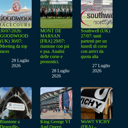
30/07/2026:
MONT DE
Southwell (UK)
GOODWOOD
MARSAN
27/07: tanti
(UK) 30/07:
[FRA] 29/07:
partenti per un
Meeting da top
riunione con psi
lunedì di corse
races
e psa. Analisi
con arrivi da
delle corse e
quota alta
29 Luglio
pronostici.
2026
27 Luglio
28 Luglio
2026
2026
Riunione a
King George VI
WoW!! VICHY
Deauville-
And Queen
(FRA) –