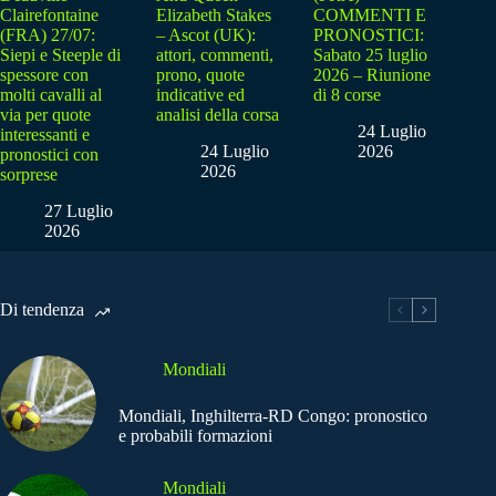
Clairefontaine
Elizabeth Stakes
COMMENTI E
(FRA) 27/07:
– Ascot (UK):
PRONOSTICI:
Siepi e Steeple di
attori, commenti,
Sabato 25 luglio
spessore con
prono, quote
2026 – Riunione
molti cavalli al
indicative ed
di 8 corse
via per quote
analisi della corsa
24 Luglio
interessanti e
24 Luglio
2026
pronostici con
2026
sorprese
27 Luglio
2026
Di tendenza
Mondiali
Mondiali, Inghilterra-RD Congo: pronostico
e probabili formazioni
Mondiali