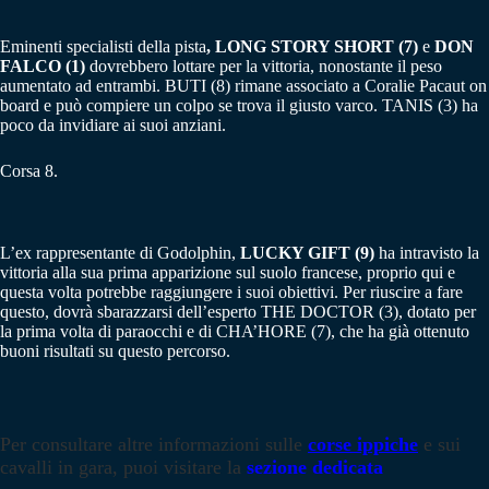
Eminenti specialisti della pista
, LONG STORY SHORT (7)
e
DON
FALCO (1)
dovrebbero lottare per la vittoria, nonostante il peso
aumentato ad entrambi. BUTI (8) rimane associato a Coralie Pacaut on
board e può compiere un colpo se trova il giusto varco. TANIS (3) ha
poco da invidiare ai suoi anziani.
Corsa 8.
L’ex rappresentante di Godolphin,
LUCKY GIFT (9)
ha intravisto la
vittoria alla sua prima apparizione sul suolo francese, proprio qui e
questa volta potrebbe raggiungere i suoi obiettivi. Per riuscire a fare
questo, dovrà sbarazzarsi dell’esperto THE DOCTOR (3), dotato per
la prima volta di paraocchi e di CHA’HORE (7), che ha già ottenuto
buoni risultati su questo percorso.
Per consultare altre informazioni sulle
corse ippiche
e sui
cavalli in gara, puoi visitare la
sezione dedicata