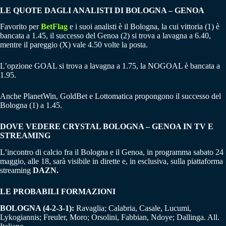
LE QUOTE DAGLI ANALISTI DI BOLOGNA – GENOA
Favorito per
BetFlag
e i suoi analisti è il Bologna, la cui vittoria (1) è
bancata a 1.45, il successo del Genoa (2) si trova a lavagna a 6.40,
mentre il pareggio (X) vale 4.50 volte la posta.
L’opzione GOAL si trova a lavagna a 1.75, la NOGOAL è bancata a
1.95.
Anche PlanetWin, GoldBet e Lottomatica propongono il successo del
Bologna (1) a 1.45.
DOVE VEDERE CRYSTAL BOLOGNA – GENOA IN TV E
STREAMING
L’incontro di calcio fra il Bologna e il Genoa, in programma sabato 24
maggio, alle 18, sarà visibile in dirette e, in esclusiva, sulla piattaforma
streaming
DAZN.
LE PROBABILI FORMAZIONI
BOLOGNA (4-2-3-1):
Ravaglia; Calabria, Casale, Lucumi,
Lykogiannis; Freuler, Moro; Orsolini, Fabbian, Ndoye; Dallinga. All.