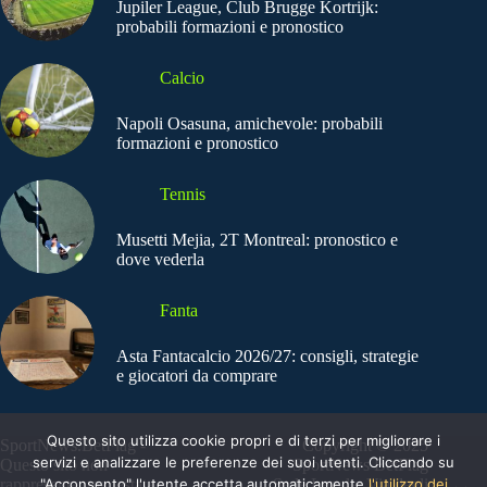
Jupiler League, Club Brugge Kortrijk:
probabili formazioni e pronostico
Calcio
Napoli Osasuna, amichevole: probabili
formazioni e pronostico
Tennis
Musetti Mejia, 2T Montreal: pronostico e
dove vederla
Fanta
Asta Fantacalcio 2026/27: consigli, strategie
e giocatori da comprare
Questo sito utilizza cookie propri e di terzi per migliorare i
SportNews.BetFlag -
Copyright © 2025
servizi e analizzare le preferenze dei suoi utenti. Cliccando su
Questo sito non
SportNews BetFlag
"Acconsento" l'utente accetta automaticamente
l'utilizzo dei
rappresenta una testata
Sede Legale: Via degli