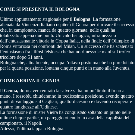
COME SI PRESENTA IL BOLOGNA
Ultimo appuntamento stagionale per il
Bologna
. La formazione
allenata da Vincenzo Italiano ospiterà il Genoa per ritrovare il successo
che, in campionato, manca da quattro giornata, nelle quali ha
totalizzato appena due punti. Un calo fisilogico, inframezzato
dall’entusiasmante vittoria in Coppa Italia, nella finale dell’Olimpico di
Roma vittoriosa nei confronti del Milan. Un successo che ha scatenato
l’entusiasmo fra i tifosi felsinesi che hanno rimesso le mani sul trofeo
tricolore dopo 51 anni.
Bologna che, attualmente, occupa l’ottavo posto ma che ha pure lottato
per la quarta posizione, lontana cinque punti e in mano alla Juventus.
COME ARRIVA IL GENOA
Il
Genoa,
dopo aver centrato la salvezza ha un po’ tirato il freno a
mano. I rossoblu chiuderanno in tredicesima posizione, avendo quattro
punti di vantaggio sul Cagliari, quattordicesimo e dovendo recuperare
quattro lunghezze all’Udinese.
La formazione di mister Vieira ha conquistato soltanto un punto nelle
ultime cinque partite, un pareggio ottenuto in casa della capolista del
campionato, il Napoli.
Adesso, l’ultima tappa a Bologna.