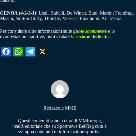
Italiano.
GENOA (4-2-3-1):
Leali, Sabelli, De Winter, Bani, Martin; Frendrup,
Masini; Norton-Cuffy, Thorsby, Messias; Pinamonti. All. Vieira.
Per consultare altre informazioni sulle
quote scommesse
e le
manifestazioni sportive, puoi visitare la
sezione dedicata
.
Fa
W
Te
X
ce
ha
le
bo
ts
gr
ok
A
a
pp
m
Redazione MME
Questi contenuti sono a cura di MMEuropa,
realtà editoriale che su Sportnews.BetFlag cura e
sviluppa contenuti di informazione sportiva.