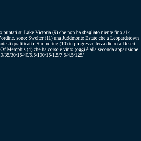
 puntati su Lake Victoria (9) che non ha sbagliato niente fino al 4
l’ordine, sono: Swelter (11) una Juddmonte Estate che a Leopardstown
ntesti qualificati e Simmering (10) in progresso, terza dietro a Desert
y Of Memphis (4) che ha corso e vinto (oggi è alla seconda apparizione
: 20/35/30/15/40/5.5/100/15/1.5/7.5/4.5/125/