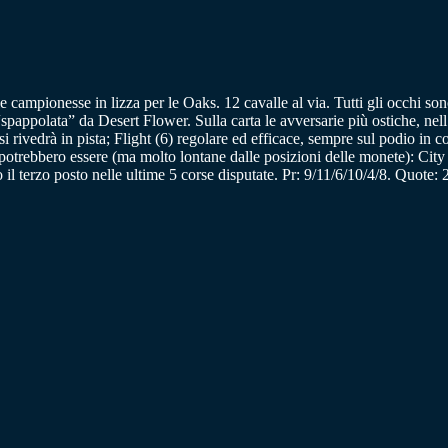
ampionesse in lizza per le Oaks. 12 cavalle al via. Tutti gli occhi sono
ppolata” da Desert Flower. Sulla carta le avversarie più ostiche, nel
rivedrà in pista; Flight (6) regolare ed efficace, sempre sul podio in co
 potrebbero essere (ma molto lontane dalle posizioni delle monete): Cit
to il terzo posto nelle ultime 5 corse disputate. Pr: 9/11/6/10/4/8. Quote