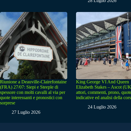
28 Luglio 2026
Riunione a Deauville-Clairefontaine
King George VI And Queen
(FRA) 27/07: Siepi e Steeple di
Elizabeth Stakes – Ascot (UK
spessore con molti cavalli al via per
attori, commenti, prono, quot
quote interessanti e pronostici con
indicative ed analisi della cor
sorprese
24 Luglio 2026
27 Luglio 2026