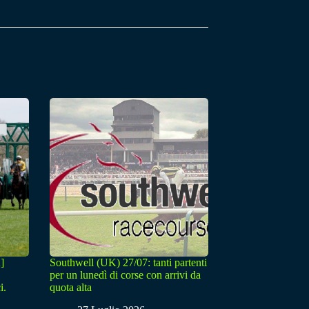
]
Southwell (UK) 27/07: tanti partenti
per un lunedì di corse con arrivi da
i.
quota alta