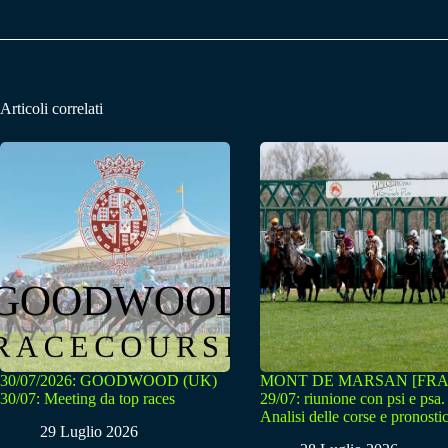
Articoli correlati
30/07/2026: GOODWOOD (UK)
MONT DE MARSAN [FRA
30/07: Meeting da top races
29/07: riunione con psi e psa.
Analisi delle corse e pronostic
29 Luglio 2026