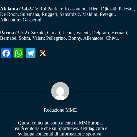
Atalanta
(3-4-2-1): Rui Patricio; Kossounou, Hien, Djimsiti; Palestra,
De Roon, Sulemana, Ruggeri; Samardzic, Maldini; Retegui.
Allenatore: Gasperini.
Parma
(3-5-2): Suzuki; Circati, Leoni, Valenti; Delprato, Hernani,
Bernabè, Sohm, Valeri; Pellegrino, Bonny. Allenatore: Chivu.
Fa
W
Te
X
ce
ha
le
bo
ts
gr
ok
A
a
pp
m
Redazione MME
Questi contenuti sono a cura di MMEuropa,
realtà editoriale che su Sportnews.BetFlag cura e
sviluppa contenuti di informazione sportiva.