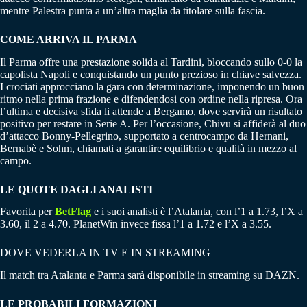
mentre Palestra punta a un’altra maglia da titolare sulla fascia.
COME ARRIVA IL PARMA
Il Parma offre una prestazione solida al Tardini, bloccando sullo 0-0 la
capolista Napoli e conquistando un punto prezioso in chiave salvezza.
I crociati approcciano la gara con determinazione, imponendo un buon
ritmo nella prima frazione e difendendosi con ordine nella ripresa. Ora
l’ultima e decisiva sfida li attende a Bergamo, dove servirà un risultato
positivo per restare in Serie A. Per l’occasione, Chivu si affiderà al duo
d’attacco Bonny-Pellegrino, supportato a centrocampo da Hernani,
Bernabè e Sohm, chiamati a garantire equilibrio e qualità in mezzo al
campo.
LE QUOTE DAGLI ANALISTI
Favorita per
BetFlag
e i suoi analisti è l’Atalanta, con l’1 a 1.73, l’X a
3.60, il 2 a 4.70. PlanetWin invece fissa l’1 a 1.72 e l’X a 3.55.
DOVE VEDERLA IN TV E IN STREAMING
Il match tra Atalanta e Parma sarà disponibile in streaming su DAZN.
LE PROBABILI FORMAZIONI