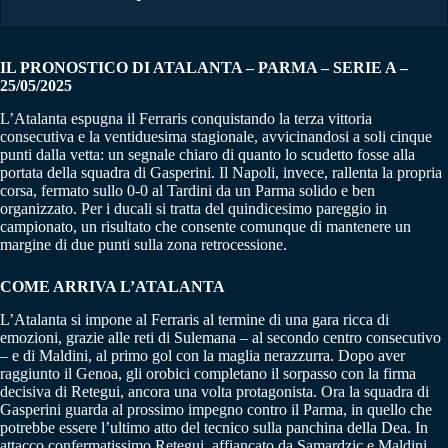
IL PRONOSTICO DI ATALANTA – PARMA – SERIE A –
25/05/2025
L’Atalanta espugna il Ferraris conquistando la terza vittoria
consecutiva e la ventiduesima stagionale, avvicinandosi a soli cinque
punti dalla vetta: un segnale chiaro di quanto lo scudetto fosse alla
portata della squadra di Gasperini. Il Napoli, invece, rallenta la propria
corsa, fermato sullo 0-0 al Tardini da un Parma solido e ben
organizzato. Per i ducali si tratta del quindicesimo pareggio in
campionato, un risultato che consente comunque di mantenere un
margine di due punti sulla zona retrocessione.
COME ARRIVA L’ATALANTA
L’Atalanta si impone al Ferraris al termine di una gara ricca di
emozioni, grazie alle reti di Sulemana – al secondo centro consecutivo
– e di Maldini, al primo gol con la maglia nerazzurra. Dopo aver
raggiunto il Genoa, gli orobici completano il sorpasso con la firma
decisiva di Retegui, ancora una volta protagonista. Ora la squadra di
Gasperini guarda al prossimo impegno contro il Parma, in quello che
potrebbe essere l’ultimo atto del tecnico sulla panchina della Dea. In
attacco confermatissimo Retegui, affiancato da Samardzic e Maldini,