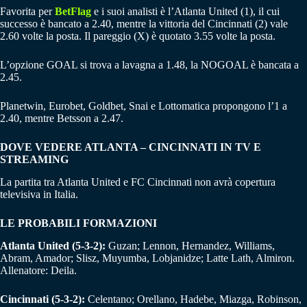
Favorita per
BetFlag
e i suoi analisti è l’Atlanta United (1), il cui
successo è bancato a 2.40, mentre la vittoria del Cincinnati (2) vale
2.60 volte la posta. Il pareggio (X) è quotato 3.55 volte la posta.
L’opzione GOAL si trova a lavagna a 1.48, la NOGOAL è bancata a
2.45.
Planetwin, Eurobet, Goldbet, Snai e Lottomatica propongono l’1 a
2.40, mentre Betsson a 2.47.
DOVE VEDERE ATLANTA – CINCINNATI IN TV E
STREAMING
La partita tra Atlanta United e FC Cincinnati non avrà copertura
televisiva in Italia.
LE PROBABILI FORMAZIONI
Atlanta United (5-3-2):
Guzan; Lennon, Hernandez, Williams,
Abram, Amador; Slisz, Muyumba, Lobjanidze; Latte Lath, Almiron.
Allenatore: Deila.
Cincinnati (5-3-2):
Celentano; Orellano, Hadebe, Miazga, Robinson,