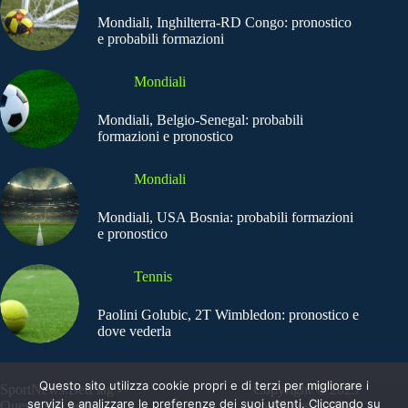
Mondiali, Inghilterra-RD Congo: pronostico
e probabili formazioni
Mondiali
Mondiali, Belgio-Senegal: probabili
formazioni e pronostico
Mondiali
Mondiali, USA Bosnia: probabili formazioni
e pronostico
Tennis
Paolini Golubic, 2T Wimbledon: pronostico e
dove vederla
Questo sito utilizza cookie propri e di terzi per migliorare i
SportNews.BetFlag -
Copyright © 2025
servizi e analizzare le preferenze dei suoi utenti. Cliccando su
Questo sito non
SportNews BetFlag