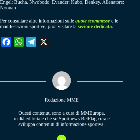
Engel; Bucha, Nwobodo, Evander; Kubo, Denkey. Allenatore:
Noonan
Per consultare altre informazioni sulle
quote scommesse
e le
manifestazioni sportive, puoi visitare la
sezione dedicata
.
Fa
W
Te
X
ce
ha
le
bo
ts
gr
ok
A
a
pp
m
Redazione MME
Questi contenuti sono a cura di MMEuropa,
realtà editoriale che su Sportnews.BetFlag cura e
sviluppa contenuti di informazione sportiva.