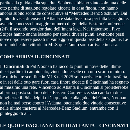
partite alla guida della squadra. Sebbene abbiano vinto solo una delle
otto partite di stagione regolare giocate in casa finora, non hanno
ancora subito sconfitte consecutive al “Mercedes-Benz Stadium”. Dal
punto di vista difensivo l’Atlanta è stata disastrosa per tutta la stagione,
avendo concesso il maggior numero di gol della Eastern Conference
(24), il secondo peggior dato dell’intera lega. Nel frattempo i Five
Stripes hanno anche lasciato per strada diversi punti, avendone persi
nove dopo essere passati in vantaggio in questa fase della stagione. Le
loro uniche due vittorie in MLS quest’anno sono arrivate in casa.
COME ARRIVA IL CINCINNATI
Il
Cincinnati
di Pat Noonan ha raccolto punti in nove delle ultime
dieci partite di campionato, vincendone sette con uno scarto minimo.
Le uniche tre sconfitte in MLS nel 2025 sono arrivate tutte in trasferta,
e in sei delle otto gare fuori casa finora giocate il Cincinnati ha segnato
al massimo una rete. Vincendo ad Atlanta il Cincinnati si proietterebbe
al primo posto solitario della Eastern Conference, staccando di due
lunghezze il Philadelphia. Da quando è alla guida del Cincy, Noonan
non ha mai perso contro l’Atlanta, ottenendo due vittorie consecutive
nelle ultime trasferte al Mercedes-Benz Stadium, entrambe con il
punteggio di 2-1.
LE QUOTE DAGLI ANALISTI DI ATLANTA – CINCINNATI