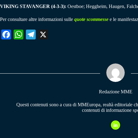
VIKING STAVANGER (4-3-3):
Oestboe; Heggheim, Haugen, Falchene
Per consultare altre informazioni sulle
quote scommesse
e le manifestaz
Fa
W
Te
X
ce
ha
le
bo
ts
gr
ok
A
a
pp
m
Redazione MME
Questi contenuti sono a cura di MMEuropa, realtà editoriale c
contenuti di informazione spo