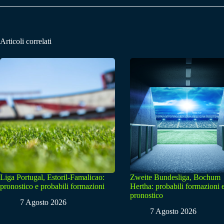
Articoli correlati
Liga Portugal, Estoril-Famalicao:
Zweite Bundesliga, Bochum
pronostico e probabili formazioni
Hertha: probabili formazioni 
pronostico
7 Agosto 2026
7 Agosto 2026