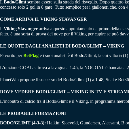
Il
Bodo/Glimt s
embra essere sulla strada del risveglio. Dopo quattro k
concesso solo 2 gol in 8 gare. Tutto semplice per i gialloneri che, con 4 
COME ARRIVA IL VIKING STAVANGER
Il
Viking Stavanger
arriva a questo appuntamento da primo della classe
fatto, è una sorta di prova del nove per il Viking per capire se può davve
LE QUOTE DAGLI ANALISTI DI BODO/GLIMT – VIKING
Favorito per
BetFlag
e i suoi analisti è il Bodo/Glimt, la cui vittoria (
L’opzione GOAL si trova a lavagna a 1.45, la NOGOAL è bancata a 2
PlanetWin propone il successo del Bodo/Glimt (1) a 1.48, Snai e Bet36
DOVE VEDERE BODO/GLIMT – VIKING IN TV E STREAM
L’incontro di calcio fra il Bodo/Glimt e il Viking, in programma mercole
LE PROBABILI FORMAZIONI
BODO/GLIMT (4-3-3):
Haikin; Sjoevold, Gundersen, Aleesami, Bjor