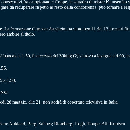
o consecutivi fra campionato e Coppe, la squadra di mister Knutsen ha s
gare da recuperare rispetto al resto della concorrenza, può tornare a resp
. La formazione di mister Aarsheim ha vinto ben 11 dei 13 incontri fin 
ro ambire al titolo.
1) è bancata a 1.50, il successo del Viking (2) si trova a lavagna a 4.90, 
.55.
5 a 1.50.
ING
dì 28 maggio, alle 21, non godrà di copertura televisiva in Italia.
kan; Auklend, Berg, Saltnes; Blomberg, Hogh, Hauge. All. Knutsen.