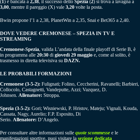
(
1
) è bancata a
2,38
, il successo dello
Spezia
(
2
) si trova a lavagna a
3,00
, mentre il pareggio (X) vale
3,20
volte la posta.
Bwin propone l’1 a 2,38, PlanetWin a 2,35, Snai e Bet365 a 2,40.
DOVE VEDERE CREMONESE – SPEZIA IN TV E
STREAMING
Cremonese-Spezia
, valida L’andata della finale playoff di Serie B, è
in programma alle
20:30
di
giovedì 29 maggio
e, come al solito, è
trasmesso in diretta televisiva su
DAZN.
LE PROBABILI FORMAZIONI
Cremonese (3-5-2):
Fulignati; Folino, Ceccherini, Ravanelli; Barbieri,
Collocolo, Castagnetti, Vandeputte, Azzi; Vazquez, D.
Johnsen.
Allenatore:
Stroppa.
Spezia (3-5-2):
Gori; Wisniewski, P. Hristov, Mateju; Vignali, Kouda,
Cassata, Nagy, Aurelio; F.P. Esposito, Di
Serio.
Allenatore:
D’Angelo.
Per consultare altre informazioni sulle
quote scommesse
e le
manifestazioni sportive, puoi visitare la
sezione dedicata