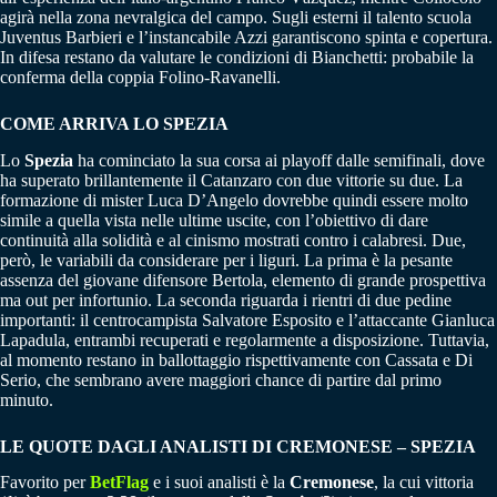
agirà nella zona nevralgica del campo. Sugli esterni il talento scuola
Juventus Barbieri e l’instancabile Azzi garantiscono spinta e copertura.
In difesa restano da valutare le condizioni di Bianchetti: probabile la
conferma della coppia Folino-Ravanelli.
COME ARRIVA LO SPEZIA
Lo
Spezia
ha cominciato la sua corsa ai playoff dalle semifinali, dove
ha superato brillantemente il Catanzaro con due vittorie su due. La
formazione di mister Luca D’Angelo dovrebbe quindi essere molto
simile a quella vista nelle ultime uscite, con l’obiettivo di dare
continuità alla solidità e al cinismo mostrati contro i calabresi. Due,
però, le variabili da considerare per i liguri. La prima è la pesante
assenza del giovane difensore Bertola, elemento di grande prospettiva
ma out per infortunio. La seconda riguarda i rientri di due pedine
importanti: il centrocampista Salvatore Esposito e l’attaccante Gianluca
Lapadula, entrambi recuperati e regolarmente a disposizione. Tuttavia,
al momento restano in ballottaggio rispettivamente con Cassata e Di
Serio, che sembrano avere maggiori chance di partire dal primo
minuto.
LE QUOTE DAGLI ANALISTI DI CREMONESE – SPEZIA
Favorito per
BetFlag
e i suoi analisti è la
Cremonese
, la cui vittoria