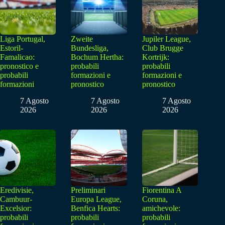
Liga Portugal,
Zweite
Jupiler League,
Estoril-
Bundesliga,
Club Brugge
Famalicao:
Bochum Hertha:
Kortrijk:
pronostico e
probabili
probabili
probabili
formazioni e
formazioni e
formazioni
pronostico
pronostico
7 Agosto
7 Agosto
7 Agosto
2026
2026
2026
Eredivisie,
Preliminari
Fiorentina A
Cambuur-
Europa League,
Coruna,
Excelsior:
Benfica Hearts:
amichevole:
probabili
probabili
probabili