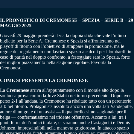
IL PRONOSTICO DI CREMONESE – SPEZIA – SERIE B – 29
MAGGIO 2025
Giovedì 29 maggio prenderà il via la doppia sfida che vale l’ultimo
biglietto per la Serie A. Cremonese e Spezia si affronteranno nel
playoff di ritorno con l’obiettivo di strappare la promozione, ma le
regole del regolamento non lasciano spazio a calcoli per i lombardi: in
caso di parità nel doppio confronto, a festeggiare sarà lo Spezia, forte
del miglior piazzamento nella stagione regolare. Favorita la
Cremonese.
COME SI PRESENTA LA CREMONESE
La
Cremonese
arriva all’appuntamento con il morale alto dopo la
sontuosa prova contro la Juve Stabia nel turno precedente. Dopo aver
perso 2-1 all’andata, la Cremonese ha ribaltato tutto con un perentorio
3-0 nel ritorno. Protagonista assoluto ancora una volta Jari Vandeputte,
autore di un gol e di un assist — il quattordicesimo stagionale per il
belga — confermatissimo nel tridente offensivo. Accanto a lui, tra i
punti fermi dell’undici titolare, ci saranno anche Castagnetti e Dennis
Johnsen, imprescindibili nella manovra grigiorossa. In attacco spazio
all’esperienza dell’italo-argentino Franco Vázquez, mentre Collocolo