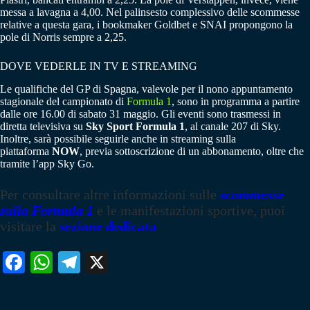
messa a lavagna a 4,00. Nel palinsesto complessivo delle scommesse
relative a questa gara, i bookmaker Goldbet e SNAI propongono la
pole di Norris sempre a 2,25.
DOVE VEDERLE IN TV E STREAMING
Le qualifiche del GP di Spagna, valevole per il nono appuntamento
stagionale del campionato di
Formula 1
, sono in programma a partire
dalle ore 16.00 di sabato 31 maggio. Gli eventi sono trasmessi in
diretta televisiva su
Sky Sport Formula 1
, al canale 207 di Sky.
Inoltre, sarà possibile seguirle anche in streaming sulla
piattaforma
NOW
, previa sottoscrizione di un abbonamento, oltre che
tramite l’app Sky Go.
Per consultare altre informazioni sulle
scommesse
sulla Formula 1
e le manifestazioni sportive, puoi
visitare la
sezione dedicata
Fa
W
Te
X
ce
ha
le
bo
ts
gr