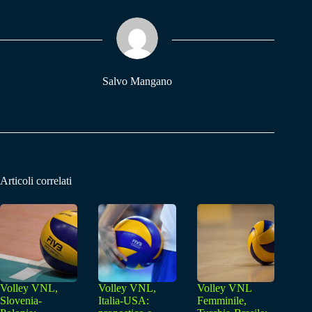
ok
A
a
pp
m
Salvo Mangano
Articoli correlati
Volley VNL,
Volley VNL,
Volley VNL
Slovenia-
Italia-USA:
Femminile,