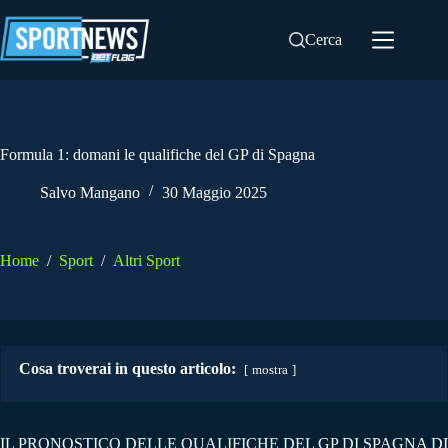
Salta
al
Cerca
contenuto
Formula 1: domani le qualifiche del GP di Spagna
Salvo Mangano
30 Maggio 2025
Home
/
Sport
/
Altri Sport
Cosa troverai in questo articolo:
mostra
IL PRONOSTICO DELLE QUALIFICHE DEL GP DI SPAGNA DI