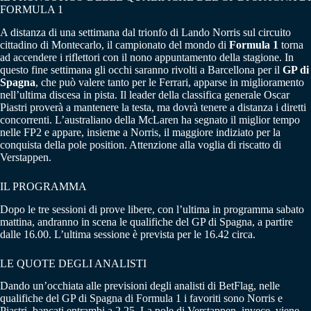
FORMULA 1
A distanza di una settimana dal trionfo di Lando Norris sul circuito
cittadino di Montecarlo, il campionato del mondo di
Formula 1
torna
ad accendere i riflettori con il nono appuntamento della stagione. In
questo fine settimana gli occhi saranno rivolti a Barcellona per il
GP di
Spagna
, che può valere tanto per le Ferrari, apparse in miglioramento
nell’ultima discesa in pista. Il leader della classifica generale Oscar
Piastri proverà a mantenere la testa, ma dovrà tenere a distanza i diretti
concorrenti. L’australiano della McLaren ha segnato il miglior tempo
nelle FP2 e appare, insieme a Norris, il maggiore indiziato per la
conquista della pole position. Attenzione alla voglia di riscatto di
Verstappen.
IL PROGRAMMA
Dopo le tre sessioni di prove libere, con l’ultima in programma sabato
mattina, andranno in scena le qualifiche del GP di Spagna, a partire
dalle 16.00. L’ultima sessione è prevista per le 16.42 circa.
LE QUOTE DEGLI ANALISTI
Dando un’occhiata alle previsioni degli analisti di BetFlag, nelle
qualifiche del GP di Spagna di Formula 1 i favoriti sono Norris e
Piastri, bancati entrambi a 2,25. La pole di Verstappen, invece, viene