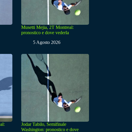
Musetti Mejia, 2T Montreal:
pronostico e dove vederla
5 Agosto 2026
al:
Jodar Tabilo, Semifinale
Washington: pronostico e dove