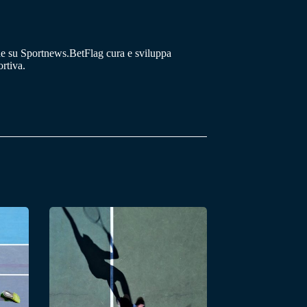
he su Sportnews.BetFlag cura e sviluppa
rtiva.