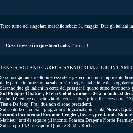
Terzo turno nel singolare maschile sabato 31 maggio. Due gli italiani i
Cosa troverai in questo articolo:
mostra
TENNIS, ROLAND GARROS: SABATO 31 MAGGIO IN CAMPO
Sarà una gioranta molto interessante e piena di incontri importanti, la set
delle partite in programma sabato 31 maggio il tabellone del singolare mas
Saranno due gli italiani in cerca del pass per il quarto turno dove sono
Sul Philippe-Chatrier, Flavio Cobolli, numero 26 al mondo, sfiderà
Cobolli è reduce dal sette vittorie consecutive, prima il successo nell’
Tien e De Jong. Fra i due non ci sono precedenti.
Sul centrale chiuderà il programma di giornata, in serata,
Novak Djoko
Secondo incontro sul Suzanne Lenglen, invece, per Jannik Sinner ch
Mathieu” tutti da seguire gli incontri Fonseca-Draper e Norrie-Fearnley
Sul campo 14, Griekspoor-Quinn e Bublik-Rocha.