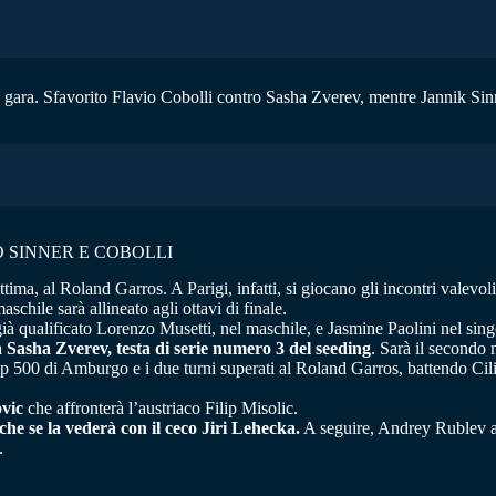
n gara. Sfavorito Flavio Cobolli contro Sasha Zverev, mentre Jannik Sin
 SINNER E COBOLLI
tima, al Roland Garros. A Parigi, infatti, si giocano gli incontri valevoli
chile sarà allineato agli ottavi di finale.
 già qualificato Lorenzo Musetti, nel maschile, e Jasmine Paolini nel sin
 Sasha Zverev, testa di serie numero 3 del seeding
. Sarà il secondo 
Atp 500 di Amburgo e i due turni superati al Roland Garros, battendo Cili
vic
che affronterà l’austriaco Filip Misolic.
e se la vederà con il ceco Jiri Lehecka.
A seguire, Andrey Rublev af
.