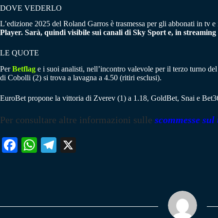
DOVE VEDERLO
L’edizione 2025 del Roland Garros è trasmessa per gli abbonati in tv e i
Player
. Sarà, quindi visibile sui canali di
Sky Sport
e, in streaming
LE QUOTE
Per
Betflag
e i suoi analisti, nell’incontro valevole per il terzo turno d
di Cobolli (2) si trova a lavagna a 4.50 (ritiri esclusi).
EuroBet propone la vittoria di Zverev (1) a 1.18, GoldBet, Snai e Bet3
Per consultare altre informazioni sulle
scommesse sul 
Fa
W
Te
X
ce
ha
le
bo
ts
gr
ok
A
a
pp
m