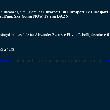
n streaming tutti i giorni da
Eurosport, su Eurosport 1 e Eurosport
 sull’app Sky Go, su
NOW Tv e su DAZN
.
el singolare maschile fra Alexander Zverev e Flavio Cobolli, favorito è il 
65 a 1.20.
tennis
e le manifestazioni sportive, puoi visitare la
sez