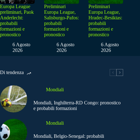
Europa League
Preliminari
Preliminari
preliminari, Paok
Europa League,
Europa League,
Anderlecht:
Salisburgo-Pafos:
Hradec-Besiktas:
probabili
probabili
probabili
formazioni e
formazioni e
formazioni e
pronostico
pronostico
pronostico
6 Agosto
6 Agosto
6 Agosto
2026
2026
2026
Di tendenza
Mondiali
Mondiali, Inghilterra-RD Congo: pronostico
e probabili formazioni
Mondiali
Mondiali, Belgio-Senegal: probabili