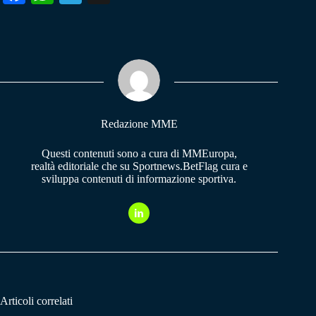
ce
ha
le
bo
ts
gr
ok
A
a
pp
m
Redazione MME
Questi contenuti sono a cura di MMEuropa,
realtà editoriale che su Sportnews.BetFlag cura e
sviluppa contenuti di informazione sportiva.
Articoli correlati