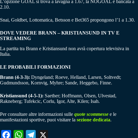
L’opzione GOAL si trova a lavagna a 1.67, la NOGOAL è bancata a
2.10.
Snai, Goldbet, Lottomatica, Betsson e Bet365 propongono l’1 a 1.30.
DOVE VEDERE BRANN – KRISTIANSUND IN TV E
STREAMING
La partita tra Brann e Kristiansund non avrà copertura televisiva in
Italia.
LE PROBABILI FORMAZIONI
Brann (4-3-3):
Dyngeland; Roeve, Helland, Larsen, Soltvedt;
Gudmundsson, Kornvig, Myhre; Sande, Heggebo, Finne.
Kristiansund (4-5-1):
Saether; Hoffmann, Olsen, Ulvestad,
Rakneberg; Tufekcic, Corlu, Igor, Alte, Kilen; Isah.
Per consultare altre informazioni sulle
quote scommesse
e le
manifestazioni sportive, puoi visitare la
sezione dedicata
.
Fa
W
Te
X