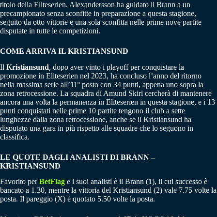
titolo della Eliteserien. Alexandersson ha guidato il Brann a un
precampionato senza sconfitte in preparazione a questa stagione,
seguito da otto vittorie e una sola sconfitta nelle prime nove partite
disputate in tutte le competizioni.
COME ARRIVA IL KRISTIANSUND
Il
Kristiansund
, dopo aver vinto i playoff per conquistare la
promozione in Eliteserien nel 2023, ha concluso l’anno del ritorno
nella massima serie all’11º posto con 34 punti, appena uno sopra la
zona retrocessione. La squadra di Amund Skiri cercherà di mantenere
ancora una volta la permanenza in Eliteserien in questa stagione, e i 13
punti conquistati nelle prime 10 partite tengono il club a sette
lunghezze dalla zona retrocessione, anche se il Kristiansund ha
disputato una gara in più rispetto alle squadre che lo seguono in
classifica.
LE QUOTE DAGLI ANALISTI DI BRANN –
KRISTIANSUND
Favorito per
BetFlag
e i suoi analisti è il Brann (1), il cui successo è
bancato a 1.30, mentre la vittoria del Kristiansund (2) vale 7.75 volte la
posta. Il pareggio (X) è quotato 5.50 volte la posta.