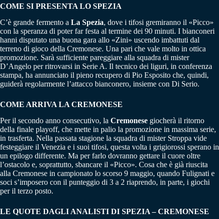
COME SI PRESENTA LO SPEZIA
C’è grande fermento a
La Spezia
, dove i tifosi gremiranno il «Picco»
con la speranza di poter far festa al termine dei 90 minuti. I bianconeri
hanni disputato una buona gara allo «Zini» uscendo imbattuti dal
terreno di gioco della Cremonese. Una pari che vale molto in ottica
promozione. Sarà sufficiente pareggiare alla squadra di mister
D’Angelo per ritrovarsi in Serie A. Il tecnico dei liguri, in conferenza
stampa, ha annunciato il pieno recupero di Pio Esposito che, quindi,
guiderà regolarmente l’attacco bianconero, insieme con Di Serio.
COME ARRIVA LA CREMONESE
Per il secondo anno consecutivo, la
Cremonese
giocherà il ritorno
della finale playoff, che mette in palio la promozione in massima serie,
in trasferta. Nella passata stagione la squadra di mister Stroppa vide
festeggiare il Venezia e i suoi tifosi, questa volta i grigiorossi sperano in
un epilogo differente. Ma per farlo dovranno gettare il cuore oltre
l’ostacolo e, soprattutto, sbancare il «Picco». Cosa che è già riuscita
alla Cremonese in campionato lo scorso 9 maggio, quando Fulignati e
soci s’imposero con il punteggio di 3 a 2 riaprendo, in parte, i giochi
per il terzo posto.
LE QUOTE DAGLI ANALISTI DI SPEZIA – CREMONESE