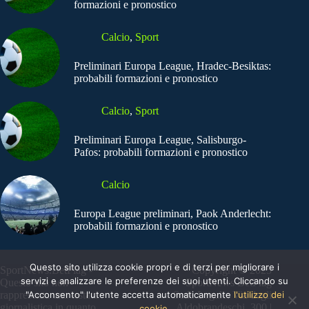
formazioni e pronostico
Calcio
,
Sport
Preliminari Europa League, Hradec-Besiktas:
probabili formazioni e pronostico
Calcio
,
Sport
Preliminari Europa League, Salisburgo-
Pafos: probabili formazioni e pronostico
Calcio
Europa League preliminari, Paok Anderlecht:
probabili formazioni e pronostico
Questo sito utilizza cookie propri e di terzi per migliorare i
SportNews.BetFlag -
Copyright © 2025
servizi e analizzare le preferenze dei suoi utenti. Cliccando su
Questo sito non
SportNews BetFlag
"Acconsento" l'utente accetta automaticamente
l'utilizzo dei
rappresenta una testata
Sede Legale: Via degli
giornalistica in quanto
Aldobrandeschi, 300 |
cookie.