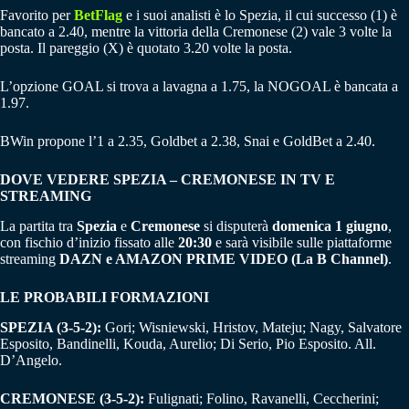
Favorito per
BetFlag
e i suoi analisti è lo Spezia, il cui successo (1) è
bancato a 2.40, mentre la vittoria della Cremonese (2) vale 3 volte la
posta. Il pareggio (X) è quotato 3.20 volte la posta.
L’opzione GOAL si trova a lavagna a 1.75, la NOGOAL è bancata a
1.97.
BWin propone l’1 a 2.35, Goldbet a 2.38, Snai e GoldBet a 2.40.
DOVE VEDERE SPEZIA – CREMONESE IN TV E
STREAMING
La partita tra
Spezia
e
Cremonese
si disputerà
domenica 1 giugno
,
con fischio d’inizio fissato alle
20:30
e sarà visibile sulle piattaforme
streaming
DAZN e AMAZON PRIME VIDEO (La B Channel)
.
LE PROBABILI FORMAZIONI
SPEZIA (3-5-2):
Gori; Wisniewski, Hristov, Mateju; Nagy, Salvatore
Esposito, Bandinelli, Kouda, Aurelio; Di Serio, Pio Esposito. All.
D’Angelo.
CREMONESE (3-5-2):
Fulignati; Folino, Ravanelli, Ceccherini;