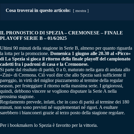
Cosa troverai in questo articolo:
mostra
IL PRONOSTICO DI SPEZIA – CREMONESE
– FINALE
PLAYOFF SERIE B
– 01/6/2025
Ultimi 90 minuti della stagione in Serie B, almeno per quanto riguarda
la lotta per la promozione.
Domenica 1 giugno alle 20.30 al «Picco»
di La Spezia si gioca il ritorno della finale playoff del campionato
cadetti fra i padroni di casa e la Cremonese.
Si parte dal risultato di parità, 0 a 0, maturato nella gara di andata allo
«Zini» di Cremona. Ciò vuol dire che allo Spezia sarà sufficiente il
pareggio, in virtù del miglior piazzamento al termine della regular
season, per festeggiare il ritorno nella massima serie. I grigiorossi,
quindi, debbono vincere se vogliono disputare la Serie A nella
prossima stagione.
Regolamento prevede, infatti, che in caso di parità al termine dei 180
minuti, non sono previsti né supplementari né rigori. A esultare
sarebbero i bianconeri grazie al terzo posto della stagione regolare.
Per i bookmakers lo Spezia è favorito per la vittoria.