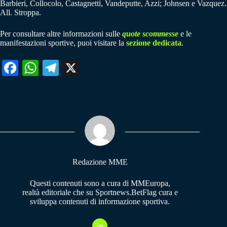
Barbieri, Collocolo, Castagnetti, Vandeputte, Azzi; Johnsen e Vazquez.
All. Stroppa.
Per consultare altre informazioni sulle
quote scommesse
e le
manifestazioni sportive, puoi visitare la
sezione dedicata
.
Fa
W
Te
X
ce
ha
le
bo
ts
gr
ok
A
a
pp
m
Redazione MME
Questi contenuti sono a cura di MMEuropa,
realtà editoriale che su Sportnews.BetFlag cura e
sviluppa contenuti di informazione sportiva.