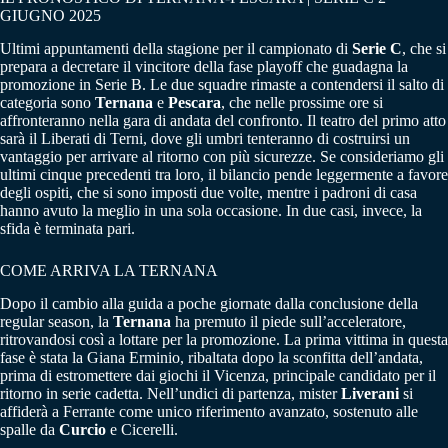
GIUGNO 2025
Ultimi appuntamenti della stagione per il campionato di
Serie C
, che si
prepara a decretare il vincitore della fase playoff che guadagna la
promozione in Serie B. Le due squadre rimaste a contendersi il salto di
categoria sono
Ternana
e
Pescara
, che nelle prossime ore si
affronteranno nella gara di andata del confronto. Il teatro del primo atto
sarà il Liberati di Terni, dove gli umbri tenteranno di costruirsi un
vantaggio per arrivare al ritorno con più sicurezze. Se consideriamo gli
ultimi cinque precedenti tra loro, il bilancio pende leggermente a favore
degli ospiti, che si sono imposti due volte, mentre i padroni di casa
hanno avuto la meglio in una sola occasione. In due casi, invece, la
sfida è terminata pari.
COME ARRIVA LA TERNANA
Dopo il cambio alla guida a poche giornate dalla conclusione della
regular season, la
Ternana
ha premuto il piede sull’acceleratore,
ritrovandosi così a lottare per la promozione. La prima vittima in questa
fase è stata la Giana Erminio, ribaltata dopo la sconfitta dell’andata,
prima di estromettere dai giochi il Vicenza, principale candidato per il
ritorno in serie cadetta. Nell’undici di partenza, mister
Liverani
si
affiderà a Ferrante come unico riferimento avanzato, sostenuto alle
spalle da
Curcio
e Cicerelli.