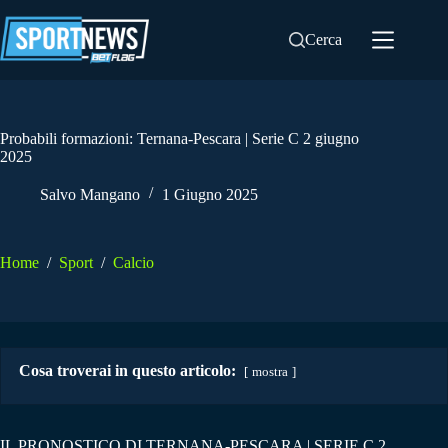
Salta
al
Cerca
contenuto
Probabili formazioni: Ternana-Pescara | Serie C 2 giugno
2025
Salvo Mangano
1 Giugno 2025
Home
/
Sport
/
Calcio
Cosa troverai in questo articolo:
mostra
IL PRONOSTICO DI TERNANA-PESCARA | SERIE C 2