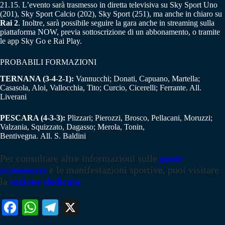
21.15. L’evento sarà trasmesso in diretta televisiva su Sky Sport Uno
(201), Sky Sport Calcio (202), Sky Sport (251), ma anche in chiaro su
Rai 2
. Inoltre, sarà possibile seguire la gara anche in streaming sulla
piattaforma NOW, previa sottoscrizione di un abbonamento, o tramite
le app Sky Go e Rai Play.
PROBABILI FORMAZIONI
TERNANA (3-4-2-1):
Vannucchi; Donati, Capuano, Martella;
Casasola, Aloi, Vallocchia, Tito; Curcio, Cicerelli; Ferrante. All.
Liverani
PESCARA (4-3-3):
Plizzari; Pierozzi, Brosco, Pellacani, Moruzzi;
Valzania, Squizzato, Dagasso; Merola, Tonin,
Bentivegna. All. S. Baldini
Per consultare altre informazioni sulle
quote
scommesse
e le manifestazioni sportive, puoi visitare
la
sezione dedicata
Fa
W
Te
X
ce
ha
le