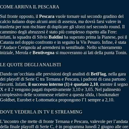
COME ARRIVA IL PESCARA
Sul fronte opposto, il
Pescara
vuole tornare sul secondo gradino del
calcio italiano dopo alcuni anni di assenza, ma dovrà farsi valere in
trasferta per non rischiare di duplicare gli sforzi nel secondo round. Il
cammino degli abruzzesi è stato più complesso rispetto alla Fere:
infatti, la squadra di Silvio
Baldini
ha superato prima la Pianese, poi il
Catania nel doppio confronto e in seguito la Vis Pesaro. Infine, è stata
l’Audace Cerignola ad arrendersi in semifinale. Nello schieramento
iniziale, Merola e
Bentivegna
si muoveranno ai lati della punta Tonin.
LE QUOTE DEGLI ANALISTI
Dando un’occhiata alle previsioni degli analisti di
BetFlag
, nella gara
dei playoff di Serie C tra Ternana e Pescara, i padroni di casa partono
favoriti. Infatti,
il successo interno (1) è quotato 2,10
, mentre il segno
X e il 2 vengono pagati rispettivamente 3,10 e 3,65. Nel palinsesto
complessivo delle scommesse relative a questa sfida, i bookmaker
Goldbet, Eurobet e Lottomatica propongono l’1 sempre a 2,10.
DOVE VEDERLA IN TV E STREAMING
L’incontro che mette di fronte Ternana e Pescara, valevole per l’andata
della finale playoff di Serie C, è in programma lunedì 2 giugno alle ore