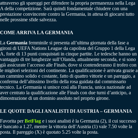
attraverso gli spareggi per difendere la propria permanenza nella Lega
A della competizione. Sarà quindi fondamentale chiudere con una
prestazione convincente contro la Germania, in attesa di giocarsi tutto
nelle prossime sfide salvezza.
COME ARRIVA LA GERMANIA
La
Germania
femminile si presenta all’ultima giornata della fase a
gironi di UEFA Nations League da capolista del Gruppo 1 della Lega
A, forte di 13 punti conquistati in cinque partite. Le tedesche hanno un
vantaggio di tre lunghezze sull’Olanda, attualmente seconda, e si sono
già assicurate l’accesso alle Finals, dove si contenderanno il trofeo con
le migliori selezioni del continente. La qualificazione è arrivata grazie a
un cammino solido e costante, fatto di quattro vittorie e un pareggio, a
conferma dell’altissimo livello della rosa guidata dal commissario
tecnico. La Germania si unisce così alla Francia, unica nazionale ad
aver centrato la qualificazione alle Finals con due turni d’anticipo, a
dimostrazione di un dominio assoluto nel proprio girone.
LE QUOTE DAGLI ANALISTI DI AUSTRIA – GERMANIA
Favorita per
BetFlag
e i suoi analisti è la Germania (2), il cui successo
è bancato a 1.27, mentre la vittoria dell’Austria (1) vale 7.50 volte la
posta. Il pareggio (X) è quotato 5.25 volte la posta.