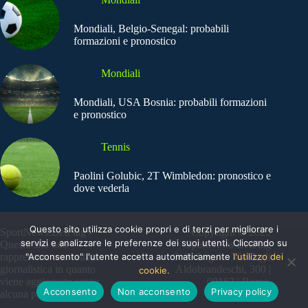
Mondiali, Belgio-Senegal: probabili
formazioni e pronostico
Mondiali
Mondiali, USA Bosnia: probabili formazioni
e pronostico
Tennis
Paolini Golubic, 2T Wimbledon: pronostico e
dove vederla
Questo sito utilizza cookie propri e di terzi per migliorare i
SportNews.BetFlag -
Copyright © 2025
servizi e analizzare le preferenze dei suoi utenti. Cliccando su
Questo sito non
SportNews BetFlag
"Acconsento" l'utente accetta automaticamente
l'utilizzo dei
rappresenta una testata
Sede Legale: Via degli
giornalistica in quanto
Aldobrandeschi, 300 |
cookie.
viene aggiornato senza
00163 | Roma
Acconsento
Non acconsento
Privacy policy
alcuna periodicità