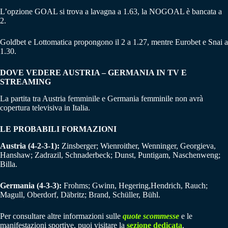
L’opzione GOAL si trova a lavagna a 1.63, la NOGOAL è bancata a
2.
Goldbet e Lottomatica propongono il 2 a 1.27, mentre Eurobet e Snai a
1.30.
DOVE VEDERE AUSTRIA – GERMANIA IN TV E
STREAMING
La partita tra Austria femminile e Germania femminile non avrà
copertura televisiva in Italia.
LE PROBABILI FORMAZIONI
Austria (4-2-3-1):
Zinsberger; Wienroither, Wenninger, Georgieva,
Hanshaw; Zadrazil, Schnaderbeck; Dunst, Puntigam, Naschenweng;
Billa.
Germania (4-3-3):
Frohms; Gwinn, Hegering,Hendrich, Rauch;
Magull, Oberdorf, Däbritz; Brand, Schüller, Bühl.
Per consultare altre informazioni sulle
quote scommesse
e le
manifestazioni sportive, puoi visitare la
sezione dedicata
.