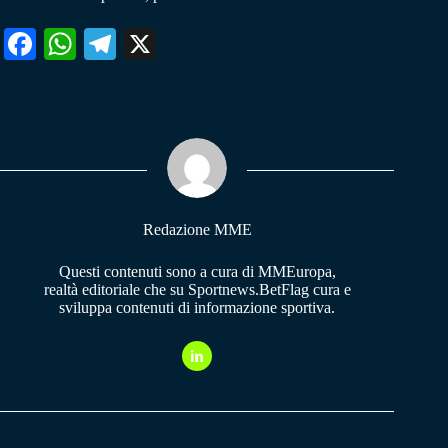
Fa
W
Te
X
ce
ha
le
bo
ts
gr
ok
A
a
pp
m
Redazione MME
Questi contenuti sono a cura di MMEuropa,
realtà editoriale che su Sportnews.BetFlag cura e
sviluppa contenuti di informazione sportiva.