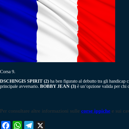
Corsa 9.
DSCHINGIS SPIRIT (2)
ha ben figurato al debutto tra gli handicap
principale avversario.
BOBBY JEAN (3)
è un’opzione valida per chi 
Per consultare altre informazioni sulle
corse ippiche
e sui cav
Fa
W
Te
X