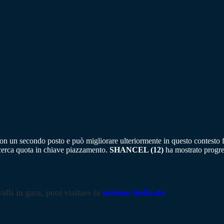
 con un secondo posto e può migliorare ulteriormente in questo contesto
cerca quota in chiave piazzamento.
SHANCEL (12)
ha mostrato progres
alli in gara, puoi visitare la
sezione dedicata