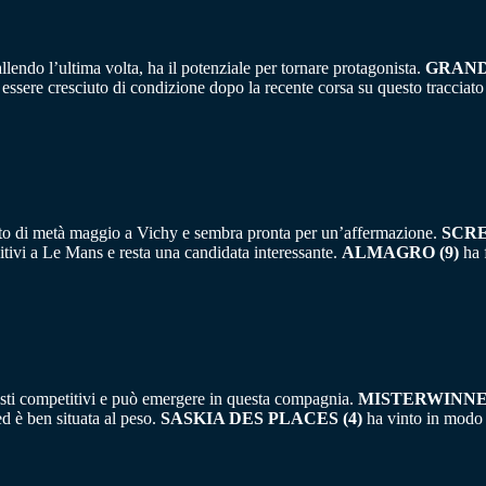
lendo l’ultima volta, ha il potenziale per tornare protagonista.
GRAND 
ssere cresciuto di condizione dopo la recente corsa su questo tracciato 
sto di metà maggio a Vichy e sembra pronta per un’affermazione.
SCRE
itivi a Le Mans e resta una candidata interessante.
ALMAGRO (9)
ha 
testi competitivi e può emergere in questa compagnia.
MISTERWINNER
d è ben situata al peso.
SASKIA DES PLACES (4)
ha vinto in modo 