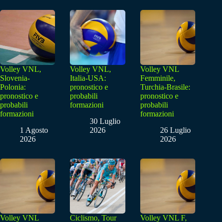
Volley VNL,
Volley VNL,
Volley VNL
Slovenia-
Italia-USA:
Femminile,
Polonia:
pronostico e
Turchia-Brasile:
pronostico e
probabili
pronostico e
probabili
formazioni
probabili
formazioni
formazioni
30 Luglio
1 Agosto
2026
26 Luglio
2026
2026
Volley VNL
Ciclismo, Tour
Volley VNL F,