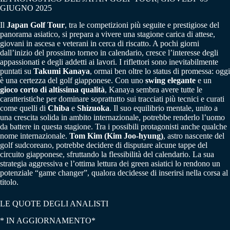
GIUGNO 2025
Il
Japan Golf Tour
, tra le competizioni più seguite e prestigiose del
panorama asiatico, si prepara a vivere una stagione carica di attese,
giovani in ascesa e veterani in cerca di riscatto. A pochi giorni
dall’inizio del prossimo torneo in calendario, cresce l’interesse degli
appassionati e degli addetti ai lavori. I riflettori sono inevitabilmente
puntati su
Takumi Kanaya
, ormai ben oltre lo status di promessa: oggi
è una certezza del golf giapponese. Con uno
swing elegante
e un
gioco corto di altissima qualità
, Kanaya sembra avere tutte le
caratteristiche per dominare soprattutto sui tracciati più tecnici e curati
come quelli di
Chiba
e
Shizuoka
. Il suo equilibrio mentale, unito a
una crescita solida in ambito internazionale, potrebbe renderlo l’uomo
da battere in questa stagione. Tra i possibili protagonisti anche qualche
nome internazionale.
Tom Kim (Kim Joo-hyung)
, astro nascente del
golf sudcoreano, potrebbe decidere di disputare alcune tappe del
circuito giapponese, sfruttando la flessibilità del calendario. La sua
strategia aggressiva e l’ottima lettura dei green asiatici lo rendono un
potenziale “game changer”, qualora decidesse di inserirsi nella corsa al
titolo.
LE QUOTE DEGLI ANALISTI
* IN AGGIORNAMENTO*