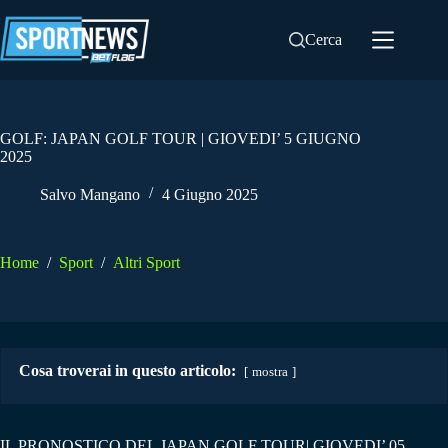
Salta
al
Cerca
contenuto
GOLF: JAPAN GOLF TOUR | GIOVEDI’ 5 GIUGNO
2025
Salvo Mangano
4 Giugno 2025
Home
/
Sport
/
Altri Sport
Cosa troverai in questo articolo:
mostra
IL PRONOSTICO DEL JAPAN GOLF TOUR| GIOVEDI’ 05