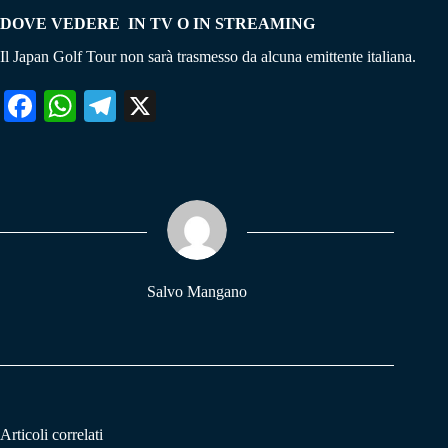
DOVE VEDERE IN TV O IN STREAMING
Il Japan Golf Tour non sarà trasmesso da alcuna emittente italiana.
Fa
W
Te
X
ce
ha
le
bo
ts
gr
ok
A
a
pp
m
Salvo Mangano
Articoli correlati