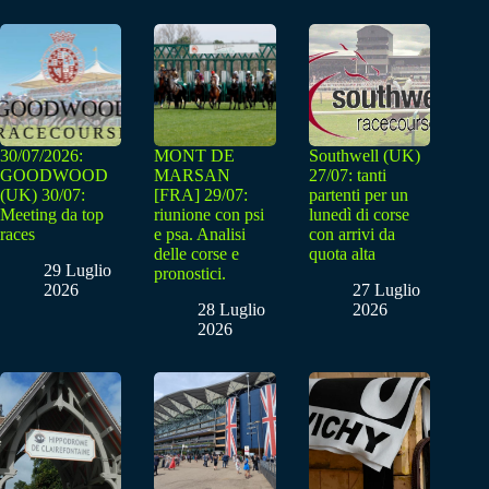
30/07/2026:
MONT DE
Southwell (UK)
GOODWOOD
MARSAN
27/07: tanti
(UK) 30/07:
[FRA] 29/07:
partenti per un
Meeting da top
riunione con psi
lunedì di corse
races
e psa. Analisi
con arrivi da
delle corse e
quota alta
29 Luglio
pronostici.
2026
27 Luglio
28 Luglio
2026
2026