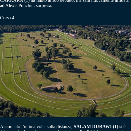
CARRARA (1) ha fallito al suo debutto, ma sarà nuovamente affidata
ad Alexis Pouchin, sorpresa.
Corsa 4.
Accorciato l’ultima volta sulla distanza,
SALAM DUBAWI (1)
si è