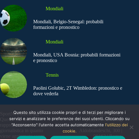
Mondiali
Mondiali, Belgio-Senegal: probabili
formazioni e pronostico
Mondiali
Mondiali, USA Bosnia: probabili formazioni
e pronostico
Tennis
Paolini Golubic, 2T Wimbledon: pronostico e
dove vederla
Questo sito utilizza cookie propri e di terzi per migliorare i
SportNews.BetFlag -
Copyright © 2025
servizi e analizzare le preferenze dei suoi utenti. Cliccando su
Questo sito non
SportNews BetFlag
rappresenta una testata
"Acconsento" l'utente accetta automaticamente
Sede Legale: Via degli
l'utilizzo dei
giornalistica in quanto
Aldobrandeschi, 300 |
cookie.
viene aggiornato senza
00163 | Roma