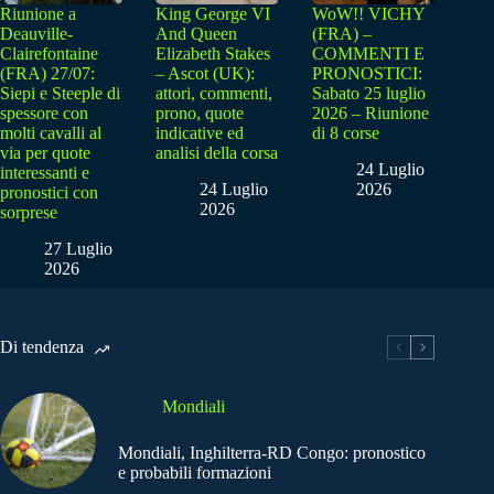
Riunione a
King George VI
WoW!! VICHY
Deauville-
And Queen
(FRA) –
Clairefontaine
Elizabeth Stakes
COMMENTI E
(FRA) 27/07:
– Ascot (UK):
PRONOSTICI:
Siepi e Steeple di
attori, commenti,
Sabato 25 luglio
spessore con
prono, quote
2026 – Riunione
molti cavalli al
indicative ed
di 8 corse
via per quote
analisi della corsa
24 Luglio
interessanti e
24 Luglio
2026
pronostici con
2026
sorprese
27 Luglio
2026
Di tendenza
Mondiali
Mondiali, Inghilterra-RD Congo: pronostico
e probabili formazioni