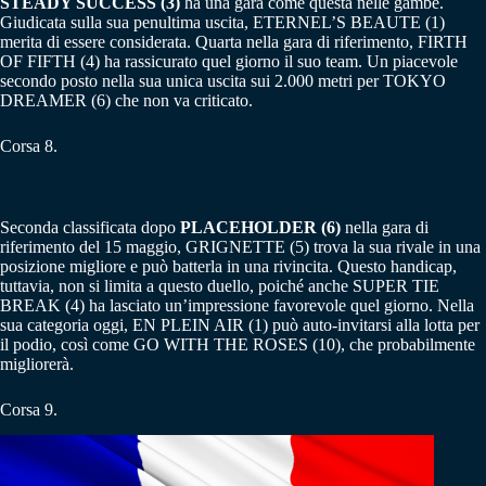
STEADY SUCCESS (3)
ha una gara come questa nelle gambe.
Giudicata sulla sua penultima uscita, ETERNEL’S BEAUTE (1)
merita di essere considerata. Quarta nella gara di riferimento, FIRTH
OF FIFTH (4) ha rassicurato quel giorno il suo team. Un piacevole
secondo posto nella sua unica uscita sui 2.000 metri per TOKYO
DREAMER (6) che non va criticato.
Corsa 8.
Seconda classificata dopo
PLACEHOLDER (6)
nella gara di
riferimento del 15 maggio, GRIGNETTE (5) trova la sua rivale in una
posizione migliore e può batterla in una rivincita. Questo handicap,
tuttavia, non si limita a questo duello, poiché anche SUPER TIE
BREAK (4) ha lasciato un’impressione favorevole quel giorno. Nella
sua categoria oggi, EN PLEIN AIR (1) può auto-invitarsi alla lotta per
il podio, così come GO WITH THE ROSES (10), che probabilmente
migliorerà.
Corsa 9.