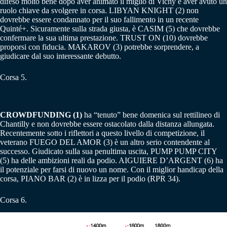
difeso molto bene dopo aver animato il miglio di Vichy e aver avuto un
ruolo chiave da svolgere in corsa. LIBYAN KNIGHT (2) non
dovrebbe essere condannato per il suo fallimento in un recente
Quinté+. Sicuramente sulla strada giusta, è CASIM (5) che dovrebbe
confermare la sua ultima prestazione. TRUST ON (10) dovrebbe
proporsi con fiducia. MAKAROV (3) potrebbe sorprendere, a
giudicare dal suo interessante debutto.
Corsa 5.
CROWDFUNDING (1)
ha “tenuto” bene domenica sul rettilineo di
Chantilly e non dovrebbe essere ostacolato dalla distanza allungata.
Recentemente sotto i riflettori a questo livello di competizione, il
veterano FUEGO DEL AMOR (3) è un altro serio contendente al
successo. Giudicato sulla sua penultima uscita, PUMP PUMP CITY
(5) ha delle ambizioni reali da podio. AIGUIERE D’ARGENT (6) ha
il potenziale per farsi di nuovo un nome. Con il miglior handicap della
corsa, PIANO BAR (2) è in lizza per il podio (RPR 34).
Corsa 6.