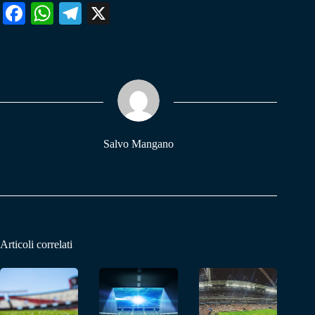
Fa
W
Te
X
ce
ha
le
bo
ts
gr
ok
A
a
pp
m
Salvo Mangano
Articoli correlati