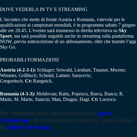
DOVE VEDERLA IN TV E STREAMING
L’incontro che mette di fronte Austria e Romania, valevole per le
qualificazioni ai campionati mondiali, è in programma sabato 7 giugno
alle ore 20.45. L’evento sarà trasmesso in diretta televisiva su
Sky
Sport
, ma sarà possibile seguirlo anche in streaming sulla piattaforma
NOW, previa sottoscrizione di un abbonamento, oltre che tramite l’app
Sky Go.
PROBABILI FORMAZIONI
Austria (4-2-3-1):
Schlager; Seiwald, Lienhart, Trauner, Mwene;
Wimmer, Grillitsch; Schmid, Laimer, Saracevic;
Gregoritsch.
Ct:
Rangnick.
Romania (4-3-3):
Moldovan; Ratiu, Popescu, Burca, Bancu; R.
Marin, M. Marin, Stanciu; Man, Dragus, Hagi.
Ct:
Lucescu.
Per consultare altre informazioni sulle
quote
scommesse
e le manifestazioni sportive, puoi visitare
la
sezione dedicata