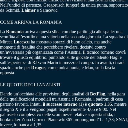
Nell’undici di partenza, Gregortisch fungerà da unica punta, supportato
da Schmid,
Laimer
e Saracevic.
COME ARRIVA LA ROMANIA
La
Romania
arriva a questa sfida con due partite già alle spalle: una
sconfitta all’esordio e una vittoria nella seconda giornata. La squadra di
Mircea
Lucescu
ha mostrato sprazzi di buon calcio, ma anche
momenti di fragilità che potrebbero rivelarsi decisivi contro
un’avversaria più organizzata come l’Austria. Il tecnico romeno dovrà
trovare il giusto equilibrio, puntando sulle giocate del talento Hagi e
sull’esperienza di Răzvan Marin in mezzo al campo. In avanti, ci sarà
spazio anche per
Dragus
, come unica punta, e Man, sulla fascia
opposta.
LE QUOTE DEGLI ANALISTI
Dando un’occhiata alle previsioni degli analisti di
BetFlag
, nella gara
delle qualificazioni mondiali tra Austria e Romania, i padroni di casa
partono favoriti. Infatti,
il successo interno (1) è quotato 1,35
, mentre
il segno X e il 2 vengono pagati rispettivamente 4,65 e 9,00. Nel
palinsesto complessivo delle scommesse relative a questa sfida, i
bookmaker Zona Gioco e Planetwin365 propongono l’1 a 1,33; SNAI,
invece, lo banca a 1,35.